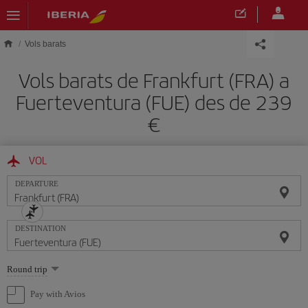
Skip to main content
Vols barats
Vols barats de Frankfurt (FRA) a
Fuerteventura (FUE) des de 239
VOL
DEPARTURE
DESTINATION
Select
Round trip
one
option
Pay with Avios