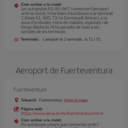
Com arribar a la ciutat:
Les autopistes A3, A5 i A67 connecten l'aeroport
amb la ciutat; hi ha línies d'autobusos a la terminal
1 (línies 61, 900, 73 i la Darmstadt Airliner), a la
zona d'arribades; trens de rodalies, regionals i de
llarga distància. Hi ha parades de taxis a les
sortides de les terminals.
Terminals:
L'aeroport té 2 terminals, la T1 i T2.
Aeroport de Fuerteventura
Fuerteventura
Situació:
Fuerteventura
Veure al mapa
Pàgina web:
https://www.aena.es/es/fuerteventura.html
Com arribar a la ciutat:
Els autobusos urbans que connecten amb l'