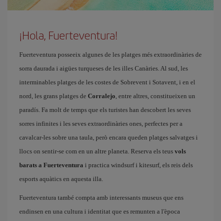
¡Hola, Fuerteventura!
Fuerteventura posseeix algunes de les platges més extraordinàries de
sorra daurada i aigües turqueses de les illes Canàries. Al sud, les
interminables platges de les costes de Sobrevent i Sotavent, i en el
nord, les grans platges de
Corralejo
, entre altres, constitueixen un
paradís. Fa molt de temps que els turistes han descobert les seves
sorres infinites i les seves extraordinàries ones, perfectes per a
cavalcar-les sobre una taula, però encara queden platges salvatges i
llocs on sentir-se com en un altre planeta. Reserva els teus
vols
barats a Fuerteventura
i practica windsurf i kitesurf, els reis dels
esports aquàtics en aquesta illa.
Fuerteventura també compta amb interessants museus que ens
endinsen en una cultura i identitat que es remunten a l'època