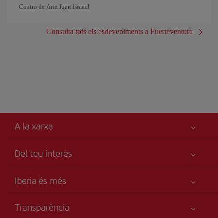
Centro de Arte Juan Ismael
Consulta tots els esdeveniments a Fuerteventura
A la xarxa
Del teu interès
Millor preu garantit
Iberia és més
La teva seguretat és el més importat
Novetats i notícies
Accessibilitat
Transparència
Grup Iberia
Compromís de servei