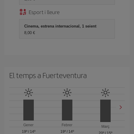
Esport i lleure
Cinema, estrena internacional, 1 seient
8,00
El temps a Fuerteventura
Gener
Febrer
Març
19º
/
14º
19º
/
14º
20º
/
15º