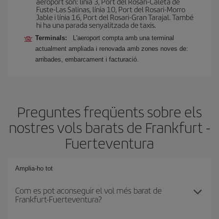
aeroport són: línia 3, Port del Rosari-Caleta de
Fuste-Las Salinas, línia 10, Port del Rosari-Morro
Jable i línia 16, Port del Rosari-Gran Tarajal. També
hi ha una parada senyalitzada de taxis.
Terminals:
L'aeroport compta amb una terminal
actualment ampliada i renovada amb zones noves de:
arribades, embarcament i facturació.
Preguntes freqüents sobre els
nostres vols barats de Frankfurt -
Fuerteventura
Amplia-ho tot
Com es pot aconseguir el vol més barat de
Frankfurt-Fuerteventura?