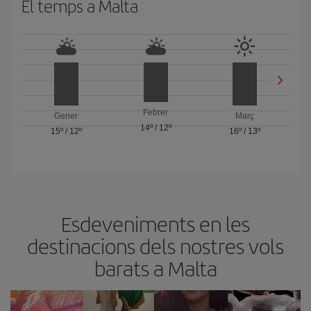
El temps a Malta
Febrer
Gener
Març
14º
/
12º
15º
/
12º
16º
/
13º
Esdeveniments en les
destinacions dels nostres vols
barats a Malta