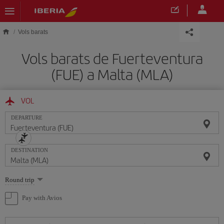
Skip to main content
Vols barats
Vols barats de Fuerteventura
(FUE) a Malta (MLA)
VOL
DEPARTURE
DESTINATION
Select
Round trip
one
option
Pay with Avios