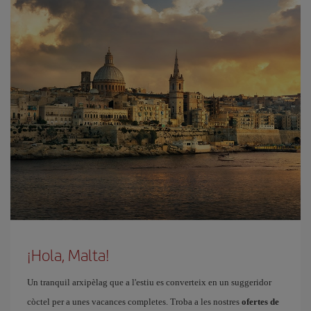
¡Hola, Malta!
Un tranquil arxipèlag que a l'estiu es converteix en un suggeridor
còctel per a unes vacances completes. Troba a les nostres
ofertes de