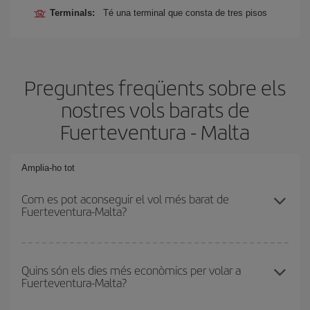
Terminals:
Té una terminal que consta de tres pisos
Preguntes freqüents sobre els
nostres vols barats de
Fuerteventura - Malta
Amplia-ho tot
Com es pot aconseguir el vol més barat de
Fuerteventura-Malta?
Podràs estalviar en el preu del bitllet d'avió de Fuerteventura-
Malta-dest i obtenir el vol més barat. Per aconseguir-ho, cal evitar
Quins són els dies més econòmics per volar a
Fuerteventura-Malta?
les temporades altes, comprar amb antelació i tenir flexibilitat amb
les dates i els horaris d'anada i tornada.