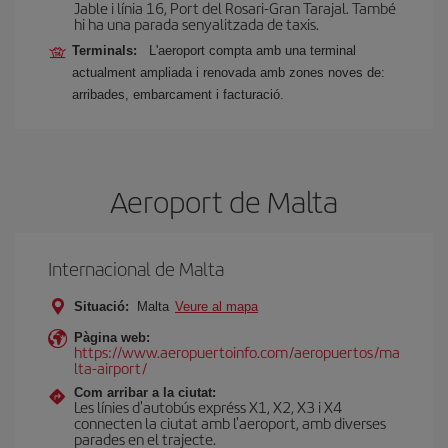
Jable i línia 16, Port del Rosari-Gran Tarajal. També
hi ha una parada senyalitzada de taxis.
Terminals:
L'aeroport compta amb una terminal
actualment ampliada i renovada amb zones noves de:
arribades, embarcament i facturació.
Aeroport de Malta
Internacional de Malta
Situació:
Malta
Veure al mapa
Pàgina web:
https://www.aeropuertoinfo.com/aeropuertos/ma
lta-airport/
Com arribar a la ciutat:
Les línies d'autobús expréss X1, X2, X3 i X4
connecten la ciutat amb l'aeroport, amb diverses
parades en el trajecte.