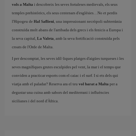
vols a Malta
i descobreix les seves fortaleses medievals, els seus
temples prehistòrics, els seus centenars d'esglésies…No et perdis
l'Hipogeu de
Hal Saflieni
, una impressionant necròpoli subterrània
construïda molt abans de l'arribada dels grecs i els fenicis a Europa i
la seva capital,
La Valeta
, amb la seva fortificació construïda pels
croats de l'Orde de Malta.
I per descomptat, les seves idíl·liques platges d'aigües turqueses i les
seves magnífiques grutes esculpides pel vent, la mar i el temps que
conviden a practicar esports com el caiac i el surf. I si ets dels qui
viatja amb el paladar? Reserva ara el teu
vol barat a Malta
per a
degustar una cuina amb sabors del mediterrani i influències
sicilianes i del nord d'Àfrica.