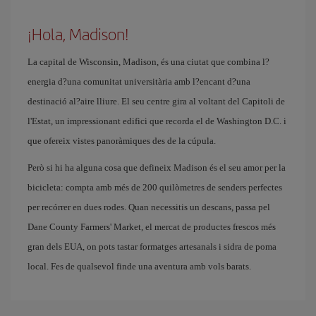
¡Hola, Madison!
La capital de Wisconsin, Madison, és una ciutat que combina l?
energia d?una comunitat universitària amb l?encant d?una
destinació al?aire lliure. El seu centre gira al voltant del Capitoli de
l'Estat, un impressionant edifici que recorda el de Washington D.C. i
que ofereix vistes panoràmiques des de la cúpula.
Però si hi ha alguna cosa que defineix Madison és el seu amor per la
bicicleta: compta amb més de 200 quilòmetres de senders perfectes
per recórrer en dues rodes. Quan necessitis un descans, passa pel
Dane County Farmers' Market, el mercat de productes frescos més
gran dels EUA, on pots tastar formatges artesanals i sidra de poma
local. Fes de qualsevol finde una aventura amb vols barats.