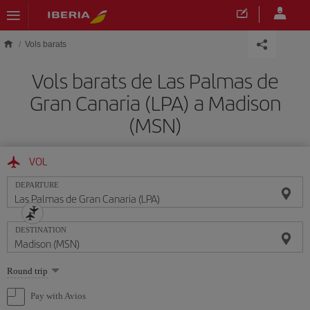
Skip to main content
Vols barats
Vols barats de Las Palmas de
Gran Canaria (LPA) a Madison
(MSN)
VOL
DEPARTURE
DESTINATION
Select
Round trip
one
option
Pay with Avios