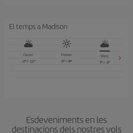
El temps a Madison
Gener
Febrer
Març
-2º
/
-11º
0º
/
-9º
7º
/
-3º
Esdeveniments en les
destinacions dels nostres vols