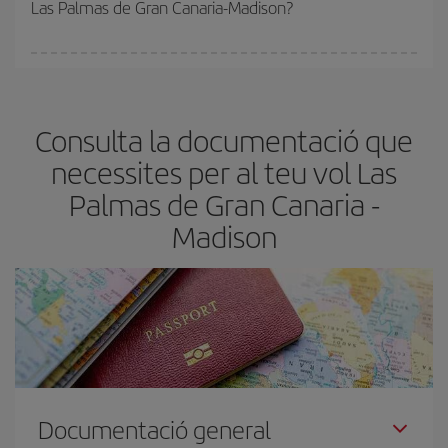
Las Palmas de Gran Canaria-Madison?
de les tarifes més barates (turista). Per aquest motiu, comprar
amb antelació és
fonamental
per aconseguir
vols barats
.
A Iberia tenim diferents tarifes per garantir-te el millor preu segons
les teves necessitats de viatge. La tarifa bàsica et garanteix el vol
més barat.
Consulta la documentació que
necessites per al teu vol Las
Palmas de Gran Canaria -
Madison
Documentació general