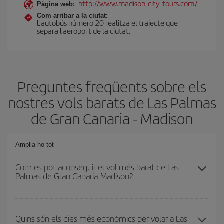
http://www.madison-city-tours.com/
Pàgina web:
Com arribar a la ciutat:
L'autobús número 20 realitza el trajecte que
separa l'aeroport de la ciutat.
Preguntes freqüents sobre els
nostres vols barats de Las Palmas
de Gran Canaria - Madison
Amplia-ho tot
Com es pot aconseguir el vol més barat de Las
Palmas de Gran Canaria-Madison?
Podràs estalviar en el preu del bitllet d'avió de Las Palmas de
Gran Canaria-Madison-dest i obtenir el vol més barat. Per
Quins són els dies més econòmics per volar a Las