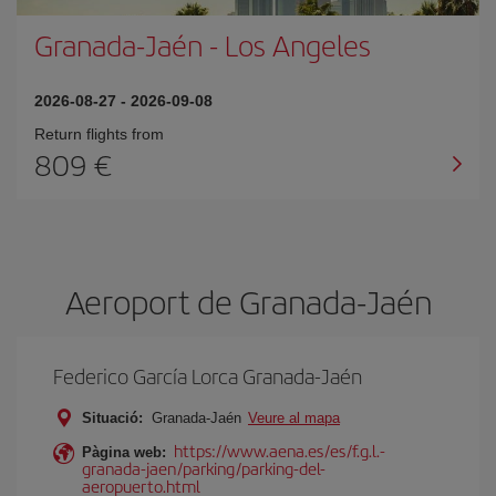
Granada-Jaén
-
Los Angeles
2026-08-27
-
2026-09-08
Return flights from
809
Aeroport de Granada-Jaén
Federico García Lorca Granada-Jaén
Situació:
Granada-Jaén
Veure al mapa
https://www.aena.es/es/f.g.l.-
Pàgina web:
granada-jaen/parking/parking-del-
aeropuerto.html