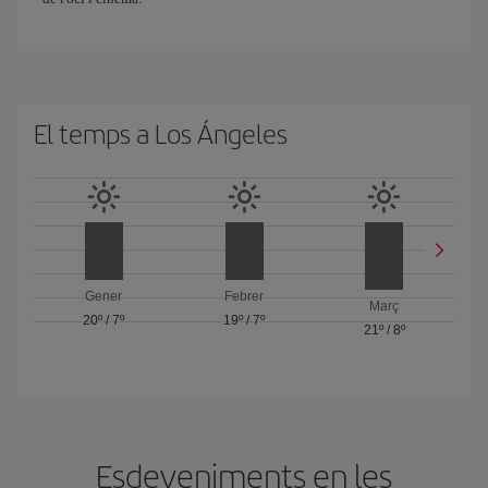
El temps a Los Ángeles
Gener
Febrer
Març
20º
/
7º
19º
/
7º
21º
/
8º
Esdeveniments en les