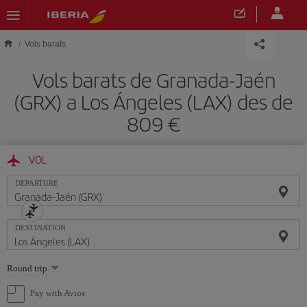
Skip to main content
Vols barats
Vols barats de Granada-Jaén
(GRX) a Los Ángeles (LAX) des de
809
VOL
DEPARTURE
DESTINATION
Select
Round trip
one
option
Pay with Avios