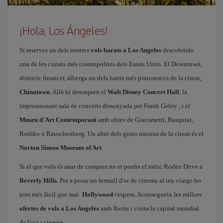
¡Hola, Los Ángeles!
Si reserves un dels nostres
vols barats a Los Angeles
descobriràs
una de les ciutats més cosmopolites dels Estats Units. El Downtown,
districte financer, alberga un dels barris més pintorescos de la ciutat,
Chinatown
. Allà hi destaquen el
Walt Disney Concert Hall
, la
impressionant sala de concerts dissenyada per Frank Gehry , i el
Museu d'Art Contemporani
amb obres de Giacometti, Basquiat,
Rothko o Rauschenberg. Un altre dels grans museus de la ciutat és el
Norton Simon Museum of Art
.
Si el que vols és anar de compres no et perdis el mític Rodeo Drive a
Beverly Hills
. Per a posar un fermall d'or de cinema al teu viatge ho
tens més fàcil que mai:
Hollywood
t'espera. Aconsegueix les millors
ofertes de vols a Los Angeles
amb Iberia i visita la capital mundial
de l'oci i cinema.