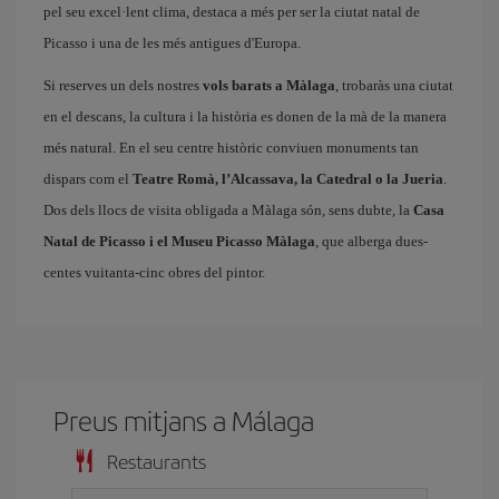
pel seu excel·lent clima, destaca a més per ser la ciutat natal de
Picasso i una de les més antigues d'Europa.
Si reserves un dels nostres
vols barats a Màlaga
, trobaràs una ciutat
en el descans, la cultura i la història es donen de la mà de la manera
més natural. En el seu centre històric conviuen monuments tan
dispars com el
Teatre Romà, l’Alcassava, la Catedral o la Jueria
.
Dos dels llocs de visita obligada a Màlaga són, sens dubte, la
Casa
Natal de Picasso i el Museu Picasso Màlaga
, que alberga dues-
centes vuitanta-cinc obres del pintor.
Preus mitjans a Málaga
Restaurants