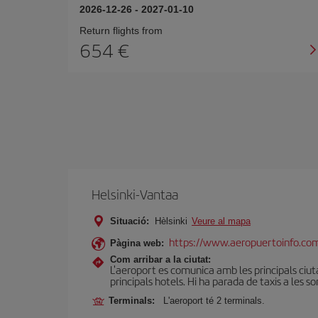
2026-12-26
-
2027-01-10
Return flights from
654
Helsinki-Vantaa
Situació:
Hèlsinki
Veure al mapa
https://www.aeropuertoinfo.com
Pàgina web:
Com arribar a la ciutat:
L'aeroport es comunica amb les principals ciutat
principals hotels. Hi ha parada de taxis a les so
Terminals:
L'aeroport té 2 terminals.