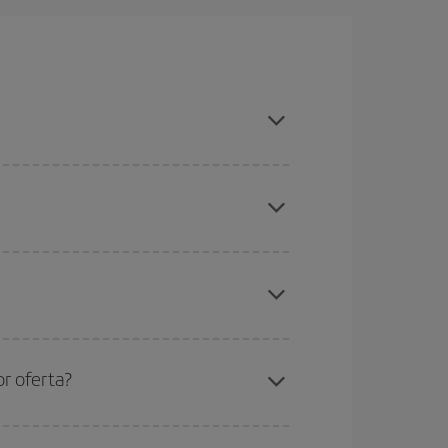
l evitar les temporades altes, comprar amb
ues des d'on voles, la teva destinació i en quines
per als dies propers
, tant d'anada com de
sible que alguns
horaris
t'ajudin a estalviar encara
etmana Santa i els períodes de vacances escolars
ris el vol, millors preus podràs trobar.
or oferta?
de les tarifes més barates (turista). Per aquest