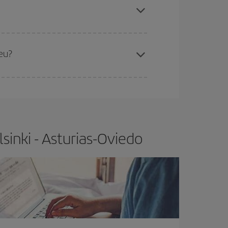
x el vol més barat.
reu?
t.
Normalment,
com més aviat
reservis els
barat.
sinki - Asturias-Oviedo