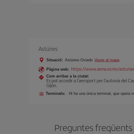
Astúries
Situació:
Astúries-Oviedo
Veure al mapa
https://www.aena.es/es/asturia
Pàgina web:
Com arribar a la ciutat:
Es pot accedir a l'aeroport per l'autovia del Can
Gijón.
Terminals:
Hi ha una única terminal, que opera vo
Preguntes freqüents s