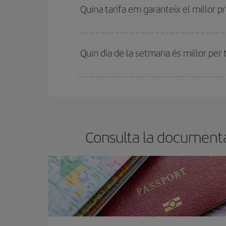
motiu, comprar amb antelació és
fonamental
per
Quina tarifa em garanteix el millor p
A Iberia tenim diferents tarifes per garantir-te el 
Quin dia de la setmana és millor per 
Pots trobar vols econòmics qualsevol dia de la se
bitllets d'avió, més barats et sortiran. A més, si t
Consulta la documentac