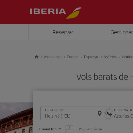
Skip to main content
Reservar
Gestionar
Vols barats
Europa
Espanya
Astúries
Astúri
Vols barats de
DEPARTURE
DESTINATI
Select
Pay with Avios
Round trip