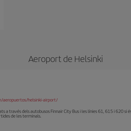
Aeroport de Helsinki
/aeropuertos/helsinki-airport/
s a través dels autobusos Finnair City Bus i les línies 61, 615 i 620 si é
rtides de les terminals.