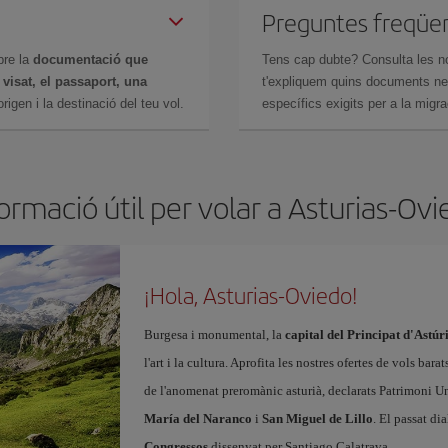
Preguntes freqüe
bre la
documentació que
Tens cap dubte? Consulta les n
n
visat, el passaport, una
t'expliquem quins documents nec
igen i la destinació del teu vol.
específics exigits per a la migra
ormació útil per volar a Asturias-Ov
¡Hola, Asturias-Oviedo!
Burgesa i monumental, la
capital del Principat d'Astúr
l'art i la cultura. Aprofita les nostres ofertes de vols b
de l'anomenat preromànic asturià, declarats Patrimoni Un
María del Naranco
i
San Miguel de Lillo
. El passat di
Congressos
dissenyat per Santiago Calatrava.