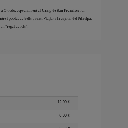
é a Oviedo, especialment al
Camp de San Francisco
, un
tre i poblat de bells paons. Viatjar a la capital del Principat
un “regal de reis”.
12,00
8,00