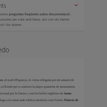
nts
ostres
preguntes freqüents sobre documentació
:
essites per volar amb Iberia, així com els tràmits
ció i les duanes.
iedo
ies
, al nord d'Espanya, és visita obligada per als amants de
arats a Oviedo per a conèixer la major quantitat de monuments
iversal per la Unesco, com les belles esglésies de
Santa
aloga a la ciutat amb edificis moderns com l'icònic
Palacio de