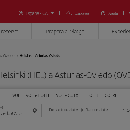
España - CA
Empreses
Ajuda
 reserva
Prepara el viatge
Experièn
es-Oviedo
Helsinki - Asturias-Oviedo
 Helsinki (HEL) a Asturias-Oviedo (
VOL
VOL + HOTEL
VOL + COTXE
HOTEL
COTXE
ON
Departure date
Return date
1
A
Introduce la fecha en format dia/mes/any
Introduce la fecha en format