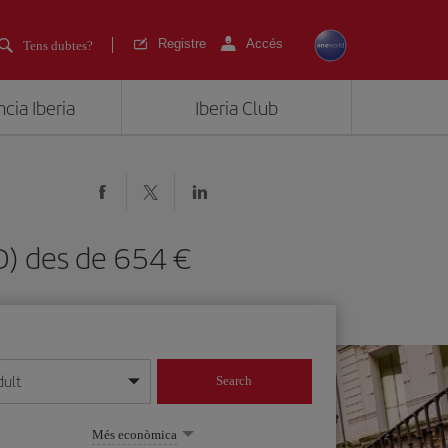
Registre
Accés
Tens dubtes?
cia Iberia
Iberia Club
OVD) des de 654
dult
Search
 dia/mes/any
Més econòmica