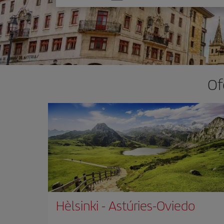
one
option
Of
Hèlsinki
-
Astúries-Oviedo