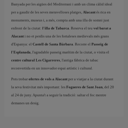
Banyada per les aigües del Mediterrani i amb un clima càlid ideal
per a gaudir de les seves meravelloses platges,
Alacant
és rica en
monuments, museus i, a més, compta amb una illa de somni just
enfront de la ciutat:
l'illa de Tabarca
. Reserva el teu
vol barat a
Alacant
i no et perdis una de les fortaleses medievals més grans
d'Espanya: el
Castell de Santa Bàrbara
. Recorre el
Passeig de
l'Esplanada
, l'agradable passeig marítim de la ciutat, o visita el
centre cultural Les Cigarreres
, l'antiga fàbrica de tabac
reconvertida en un innovador espai artístic i cultural.
Pots trobar
ofertes de vols a Alacant
per a viatjar a la ciutat durant
la seva festivitat més important: les
Fogueres de Sant Joan
, del 20
al 24 de juny. Apunta't a seguir la tradició: saltar el foc mentre
demanes un desig.