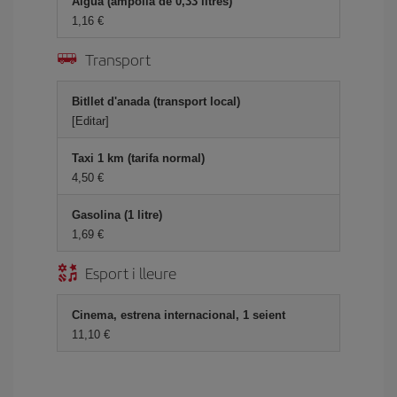
Aigua (ampolla de 0,33 litres)
1,16
Transport
Bitllet d'anada (transport local)
[Editar]
Taxi 1 km (tarifa normal)
4,50
Gasolina (1 litre)
1,69
Esport i lleure
Cinema, estrena internacional, 1 seient
11,10