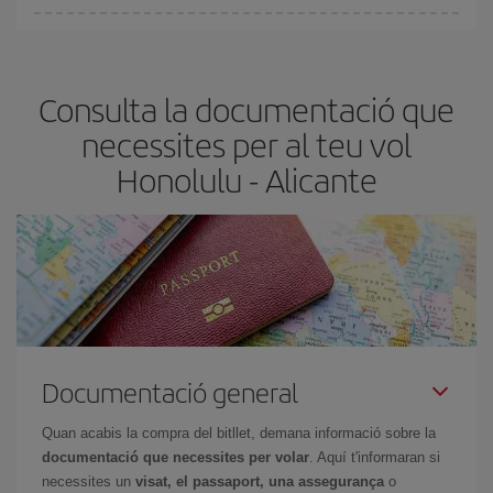
Pots trobar vols econòmics qualsevol dia de la setmana. Les
claus per trobar els millors preus són
l'anticipació i la flexibilitat.
Normalment,
com més aviat
reservis els bitllets d'avió, més
Consulta la documentació que
barats et sortiran. A més, si tens flexibilitat amb les dates i els
horaris del viatge, podràs
triar el preu més barat.
necessites per al teu vol
Honolulu - Alicante
Documentació general
Quan acabis la compra del bitllet, demana informació sobre la
documentació que necessites per volar
. Aquí t'informaran si
necessites un
visat, el passaport, una assegurança
o