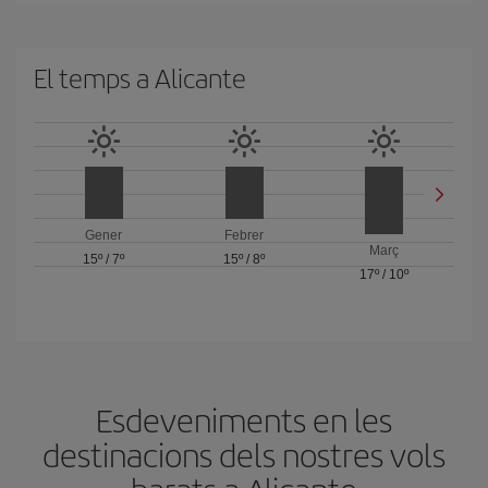
El temps a Alicante
Gener
Febrer
Març
15º
/
7º
15º
/
8º
17º
/
10º
Esdeveniments en les
destinacions dels nostres vols