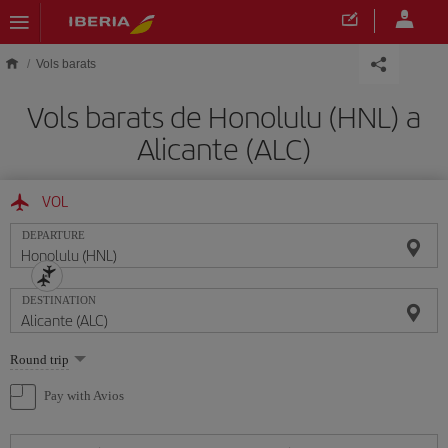
Skip to main content
Vols barats
Vols barats de Honolulu (HNL) a
Alicante (ALC)
VOL
DEPARTURE
DESTINATION
Select
Round trip
one
option
Pay with Avios