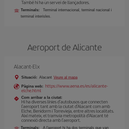
També hi ha un servei de llançadores.
Terminals:
Terminal internacional, terminal nacional i
terminal interisles.
Aeroport de Alicante
Alacant-Elx
Situació:
Alacant
Veure al mapa
https://www.aena.es/es/alicante-
Pàgina web:
elche.html
Com arribar a la ciutat:
Hi ha diverses línies d'autobusos que connecten
l'aeroport tant amb la ciutat d'Alacant com amb
Elche, Benidorm i Torrevieja, entre altres localitats.
Així mateix, el tramvia metropolità d'Alacant té
connexió directa amb l'aeroport.
Terminals:
A l'aeroport hi ha dos terminals que van