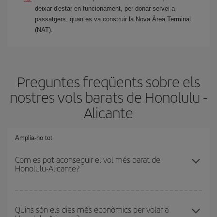
deixar d'estar en funcionament, per donar servei a
passatgers, quan es va construir la Nova Àrea Terminal
(NAT).
Preguntes freqüents sobre els
nostres vols barats de Honolulu -
Alicante
Amplia-ho tot
Com es pot aconseguir el vol més barat de
Honolulu-Alicante?
Podràs estalviar en el preu del bitllet d'avió de Honolulu-Alicante-
dest i obtenir el vol més barat. Per aconseguir-ho, cal evitar les
Quins són els dies més econòmics per volar a
temporades altes, comprar amb antelació i tenir flexibilitat amb les