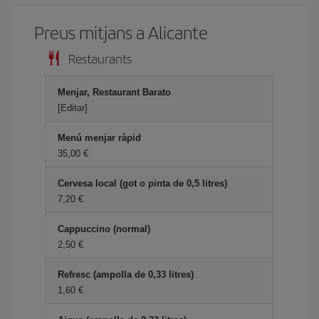
Preus mitjans a Alicante
Restaurants
Menjar, Restaurant Barato
[Editar]
Menú menjar ràpid
35,00
Cervesa local (got o pinta de 0,5 litres)
7,20
Cappuccino (normal)
2,50
Refresc (ampolla de 0,33 litres)
1,60