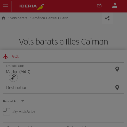
Skip to main content
Vols barats
Amèrica Central i Carib
Vols barats a Illes Caiman
VOL
DEPARTURE
Destination
Select
Round trip
one
option
Pay with Avios