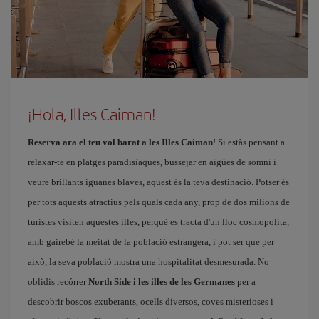
¡Hola, Illes Caiman!
Reserva ara el teu vol barat a les Illes Caiman
! Si estàs pensant a
relaxar-te en platges paradisíaques, bussejar en aigües de somni i
veure brillants iguanes blaves, aquest és la teva destinació. Potser és
per tots aquests atractius pels quals cada any, prop de dos milions de
turistes visiten aquestes illes, perquè es tracta d'un lloc cosmopolita,
amb gairebé la meitat de la població estrangera, i pot ser que per
això, la seva població mostra una hospitalitat desmesurada. No
oblidis recórrer
North Side i les illes de les Germanes
per a
descobrir boscos exuberants, ocells diversos, coves misterioses i