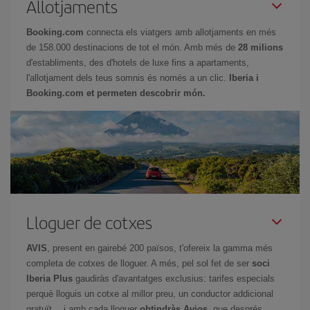
Allotjaments
Booking.com
connecta els viatgers amb allotjaments en més
de 158.000 destinacions de tot el món. Amb més de
28 milions
d'establiments, des d'hotels de luxe fins a apartaments,
l'allotjament dels teus somnis és només a un clic.
Iberia i
Booking.com et permeten descobrir món.
Lloguer de cotxes
AVIS
, present en gairebé 200 països, t'ofereix la gamma més
completa de cotxes de lloguer. A més, pel sol fet de ser
soci
Iberia Plus
gaudiràs d'avantatges exclusius: tarifes especials
perquè lloguis un cotxe al millor preu, un conductor addicional
gratuït… i amb cada lloguer
obtindràs Avios
, que després