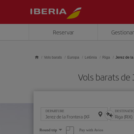
Skip to main content
Reservar
Gestionar
Vols barats
Europa
Letònia
Riga
Jerez de la
Vols barats de
DEPARTURE
DESTINATI
Select
Pay with Avios
Round trip