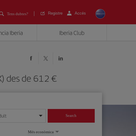
Registre
Accés
Tens dubtes?
cia Iberia
Iberia Club
RIX) des de 612
dult
Search
 dia/mes/any
Més econòmica