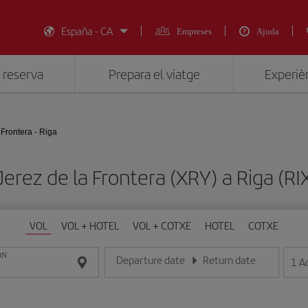
España - CA
Empreses
Ajuda
 reserva
Prepara el viatge
Experièn
 Frontera - Riga
 Jerez de la Frontera (XRY) a Riga (
VOL
VOL + HOTEL
VOL + COTXE
HOTEL
COTXE
ON
Departure date
Return date
1
A
Introduce la fecha en format dia/mes/any
Introduce la fecha en format