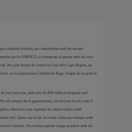
que combina història, art i modernitat amb un encant
umanitat per la UNESCO, et transporta al passat amb els seus
vida. No pots deixar de visitar la Casa dels Caps Negres, un
ista, ni la majestuosa Catedral de Riga, l'òrgan de la qual és
de l'art nouveau, amb més de 800 edificis d'aquest estil
a. Per als amants de la gastronomia, els mercats locals com el
gibles, ofereixen una explosió de sabors bàltics amb
 fumat letó. Quan cau la nit, la ciutat cobra una energia amb
volució constant. Fes realitat aquest viatge pendent amb els