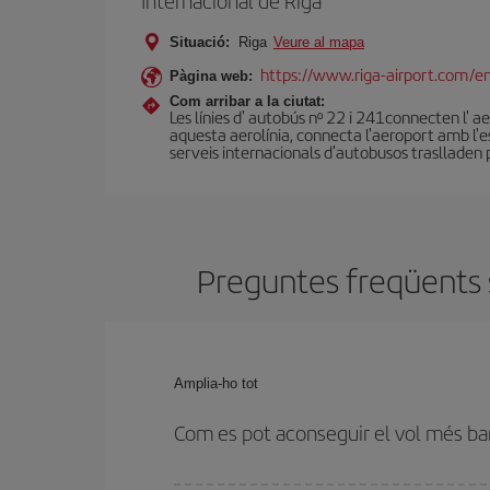
Internacional de Riga
Situació:
Riga
Veure al mapa
https://www.riga-airport.com/e
Pàgina web:
Com arribar a la ciutat:
Les línies d' autobús nº 22 i 241connecten l' a
aquesta aerolínia, connecta l'aeroport amb l'e
serveis internacionals d'autobusos traslladen p
Preguntes freqüents s
Amplia-ho tot
Com es pot aconseguir el vol més bar