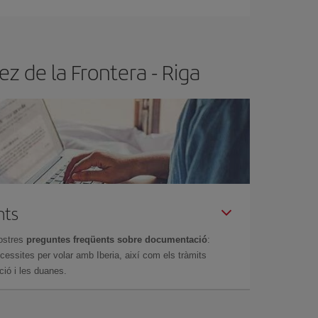
z de la Frontera - Riga
nts
ostres
preguntes freqüents sobre documentació
:
essites per volar amb Iberia, així com els tràmits
ció i les duanes.