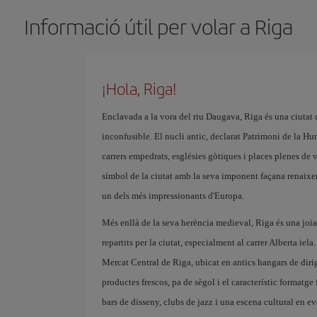
Informació útil per volar a Riga
¡Hola, Riga!
Enclavada a la vora del riu Daugava, Riga és una ciutat 
inconfusible. El nucli antic, declarat Patrimoni de la H
carrers empedrats, esglésies gòtiques i places plenes de 
símbol de la ciutat amb la seva imponent façana renaixent
un dels més impressionants d'Europa.
Més enllà de la seva herència medieval, Riga és una joia 
repartits per la ciutat, especialment al carrer Alberta iel
Mercat Central de Riga, ubicat en antics hangars de diri
productes frescos, pa de sègol i el característic formatge
bars de disseny, clubs de jazz i una escena cultural en e