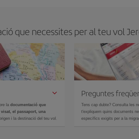
ió que necessites per al teu vol Jere
Preguntes freqüe
bre la
documentació que
Tens cap dubte? Consulta les n
n
visat, el passaport, una
t'expliquem quins documents nec
igen i la destinació del teu vol.
específics exigits per a la migra