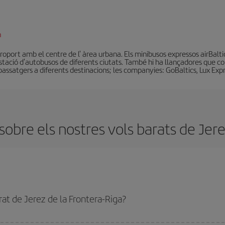
n
eroport amb el centre de l' àrea urbana. Els minibusos expressos airBalti
stació d'autobusos de diferents ciutats. També hi ha llançadores que co
assatgers a diferents destinacions; les companyies: GoBaltics, Lux Expre
obre els nostres vols barats de Jerez
at de Jerez de la Frontera-Riga?