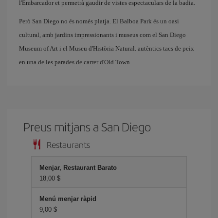
l'Embarcador et permetrà gaudir de vistes espectaculars de la badia.
Però San Diego no és només platja. El Balboa Park és un oasi
cultural, amb jardins impressionants i museus com el San Diego
Museum of Art i el Museu d'Història Natural. autèntics tacs de peix
en una de les parades de carrer d'Old Town.
Preus mitjans a San Diego
Restaurants
Menjar, Restaurant Barato
18,00 $
Menú menjar ràpid
9,00 $