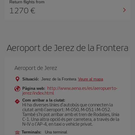
Return flights from
1270
Aeroport de Jerez de la Frontera
Aeroport de Jerez
Situació:
Jerez de la Frontera
Veure al mapa
http://www.aena.es/es/aeropuerto-
Pàgina web:
jerez/index.html
Com arribar a la ciutat:
Hi ha diverses línies d’autobús que connecten la
ciutat amb l’aeroport: M-050, M-051 i M-052.
També s’hi pot arribar amb el tren de Rodalies, línia
C-1. Una altra opció és per carretera, a través de la
N-IV o l’AP-4, en taxi o vehicle privat.
Terminals:
Una terminal.