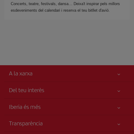
Concerts, teatre, festivals, dansa… Deixa't inspirar pels millors
esdeveniments del calendari i reserva el teu bitllet d'avió.
A la xarxa
Del teu interès
Millor preu garantit
Iberia és més
La teva seguretat és el més importat
Novetats i notícies
Accessibilitat
Transparència
Grup Iberia
Compromís de servei