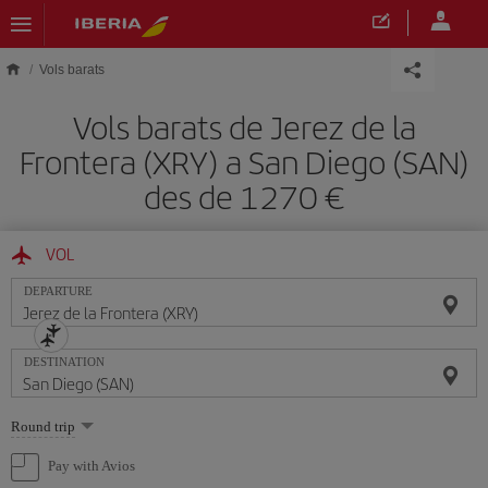
Skip to main content
Vols barats
Vols barats de Jerez de la
Frontera (XRY) a San Diego (SAN)
des de 1270
VOL
DEPARTURE
DESTINATION
Select
Round trip
one
option
Pay with Avios