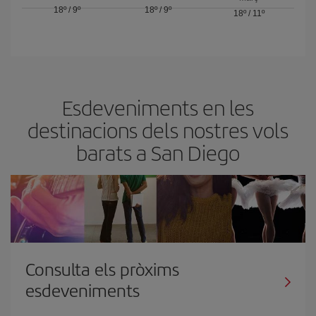
18º
/
9º
18º
/
9º
18º
/
11º
Esdeveniments en les
destinacions dels nostres vols
barats a San Diego
Consulta els pròxims
esdeveniments