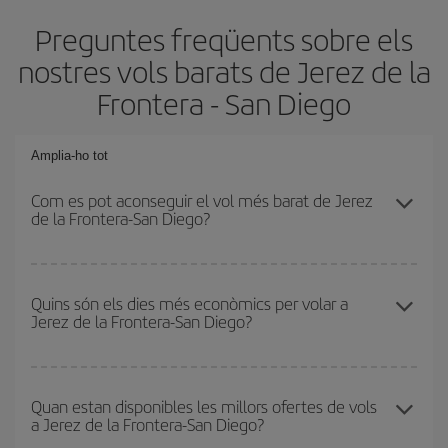
Preguntes freqüents sobre els
nostres vols barats de Jerez de la
Frontera - San Diego
Amplia-ho tot
Com es pot aconseguir el vol més barat de Jerez
de la Frontera-San Diego?
Podràs estalviar en el preu del bitllet d'avió de Jerez de la
Frontera-San Diego-dest i obtenir el vol més barat. Per
Quins són els dies més econòmics per volar a
Jerez de la Frontera-San Diego?
aconseguir-ho, cal evitar les temporades altes, comprar amb
antelació i tenir flexibilitat amb les dates i els horaris d'anada i
tornada.
Per saber quins dies et sortirà més econòmic volar, només cal
que iniciïs una consulta al nostre
cercador de vols barats
.
Quan estan disponibles les millors ofertes de vols
a Jerez de la Frontera-San Diego?
Digues des d'on voles, la teva destinació i en quines dates havies
pensat viatjar. Et mostrarem els vols més barats, no només
els