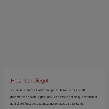
¡Hola, San Diego!
Si hi ha una ciutat a Califòrnia que ho té tot, és més de 100
quilòmetres de costa, aquest destí és perfecte per als que estimen el
mar i el sol. busques una mica més relaxat, un passeig per