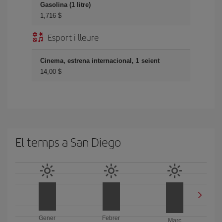
Gasolina (1 litre)
1,716 $
Esport i lleure
Cinema, estrena internacional, 1 seient
14,00 $
El temps a San Diego
Gener
Febrer
Març