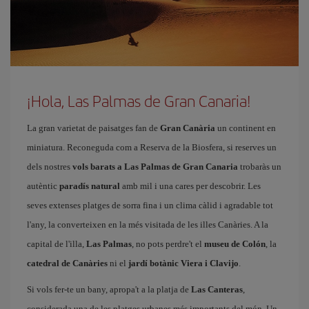
¡Hola, Las Palmas de Gran Canaria!
La gran varietat de paisatges fan de
Gran Canària
un continent en
miniatura. Reconeguda com a Reserva de la Biosfera, si reserves un
dels nostres
vols barats a Las Palmas de Gran Canaria
trobaràs un
autèntic
paradís natural
amb mil i una cares per descobrir. Les
seves extenses platges de sorra fina i un clima càlid i agradable tot
l'any, la converteixen en la més visitada de les illes Canàries. A la
capital de l'illa,
Las Palmas
, no pots perdre't el
museu de Colón
, la
catedral de Canàries
ni el
jardí botànic Viera i Clavijo
.
Si vols fer-te un bany, apropa't a la platja de
Las Canteras
,
considerada una de les platges urbanes més importants del món. Un