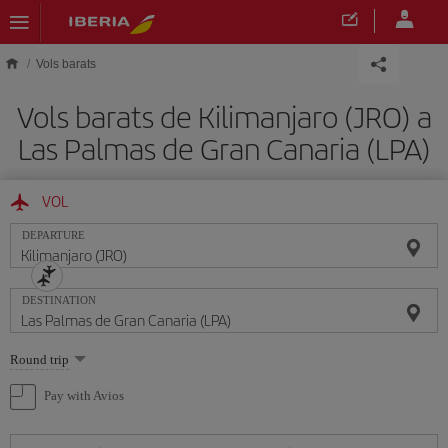
Skip to main content
Vols barats
Vols barats de Kilimanjaro (JRO) a
Las Palmas de Gran Canaria (LPA)
VOL
DEPARTURE
DESTINATION
Select
Round trip
one
option
Pay with Avios