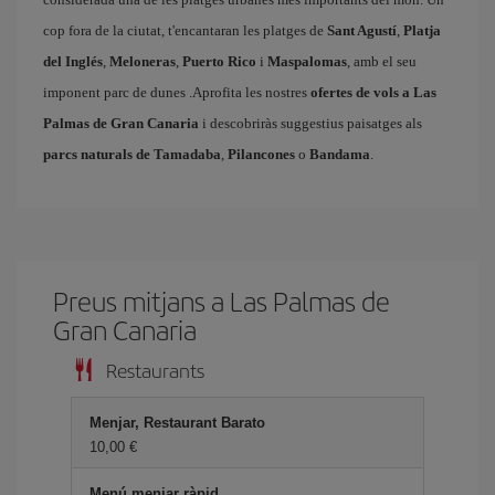
cop fora de la ciutat, t'encantaran les platges de
Sant Agustí
,
Platja
del Inglés
,
Meloneras
,
Puerto Rico
i
Maspalomas
, amb el seu
imponent parc de dunes .Aprofita les nostres
ofertes de vols a Las
Palmas de Gran Canaria
i descobriràs suggestius paisatges als
parcs naturals de Tamadaba
,
Pilancones
o
Bandama
.
Preus mitjans a Las Palmas de
Gran Canaria
Restaurants
Menjar, Restaurant Barato
10,00
Menú menjar ràpid