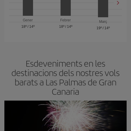
Gener
Febrer
Març
18º
/
14º
18º
/
14º
19º
/
14º
Esdeveniments en les
destinacions dels nostres vols
barats a Las Palmas de Gran
Canaria