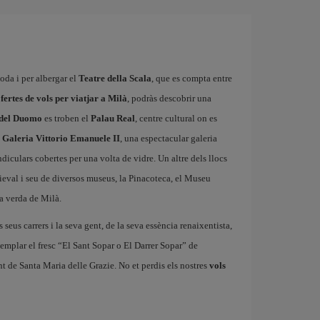
oda i per albergar el
Teatre della Scala
, que es compta entre
fertes de vols per viatjar a Milà
, podràs descobrir una
 del Duomo
es troben el
Palau Real
, centre cultural on es
a
Galeria Vittorio Emanuele II
, una espectacular galeria
iculars cobertes per una volta de vidre. Un altre dels llocs
eval i seu de diversos museus, la Pinacoteca, el Museu
a verda de Milà.
s seus carrers i la seva gent, de la seva essència renaixentista,
emplar el fresc “El Sant Sopar o El Darrer Sopar” de
t de Santa Maria delle Grazie. No et perdis els nostres
vols