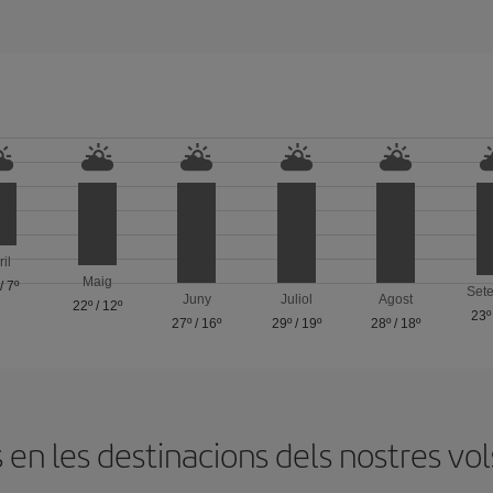
ril
Maig
/
7º
Set
Juny
Juliol
Agost
22º
/
12º
23º
27º
/
16º
29º
/
19º
28º
/
18º
n les destinacions dels nostres vol