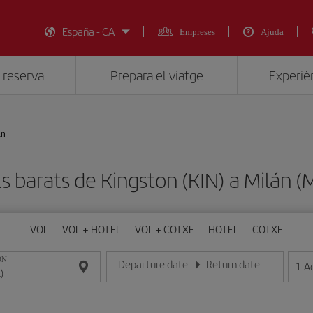
España - CA
Empreses
Ajuda
 reserva
Prepara el viatge
Experièn
án
s barats de Kingston (KIN) a Milán (
VOL
VOL + HOTEL
VOL + COTXE
HOTEL
COTXE
ON
Departure date
Return date
1
A
Introduce la fecha en format dia/mes/any
Introduce la fecha en format