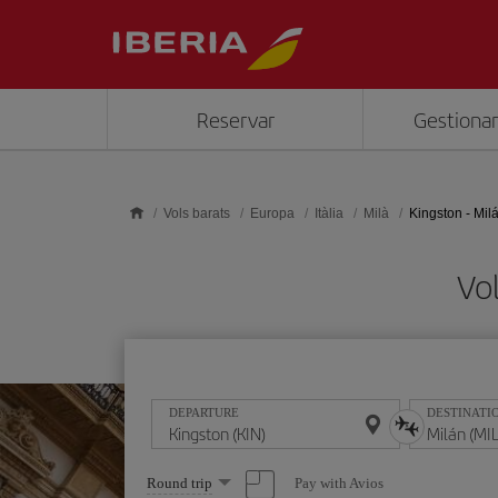
Skip to main content
Reservar
Gestionar
Vols barats
Europa
Itàlia
Milà
Kingston - Mil
Vol
DEPARTURE
DESTINATI
Select
Pay with Avios
Round trip