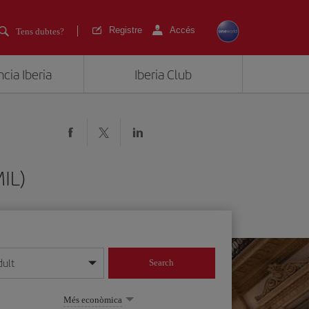
Registre
Accés
Tens dubtes?
cia Iberia
Iberia Club
MIL)
dult
Search
 dia/mes/any
Més econòmica