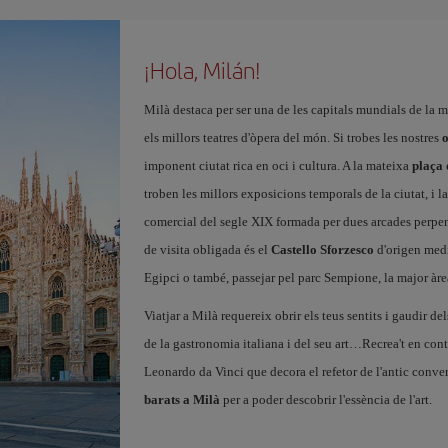
¡Hola, Milán!
Milà destaca per ser una de les capitals mundials de la m
els millors teatres d'òpera del món. Si trobes les nostres
o
imponent ciutat rica en oci i cultura. A la mateixa
plaça
troben les millors exposicions temporals de la ciutat, i l
comercial del segle XIX formada per dues arcades perpend
de visita obligada és el
Castello Sforzesco
d'origen medi
Egipci o també, passejar pel parc Sempione, la major àre
Viatjar a Milà requereix obrir els teus sentits i gaudir del
de la gastronomia italiana i del seu art…Recrea't en cont
Leonardo da Vinci que decora el refetor de l'antic conven
barats a Milà
per a poder descobrir l'essència de l'art.