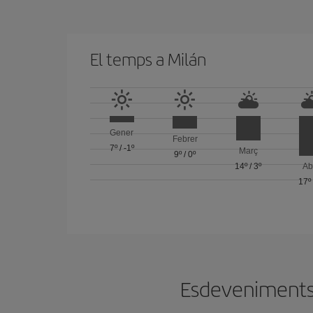
El temps a Milán
Gener
Febrer
7º
/
-1º
Març
9º
/
0º
14º
/
3º
Ab
17º
Esdeveniments e