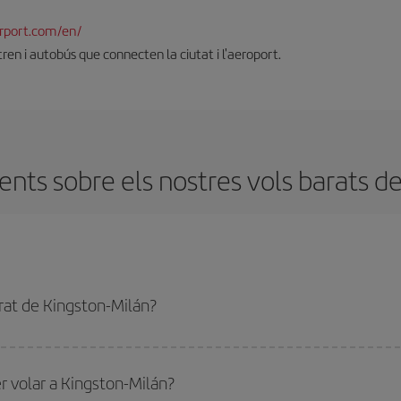
rport.com/en/
 tren i autobús que connecten la ciutat i l'aeroport.
nts sobre els nostres vols barats de
rat de Kingston-Milán?
ingston-Milán-dest i obtenir el vol més barat. Per aconseguir-ho, cal evitar les
rnada.
r volar a Kingston-Milán?