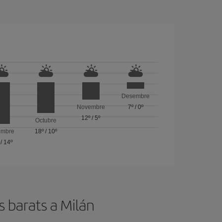
Desembre
Novembre
7º
/
0º
12º
/
5º
Octubre
embre
18º
/
10º
/
14º
s barats a Milán