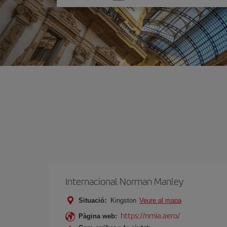
one
option
Internacional Norman Manley
Situació:
Kingston
Veure al mapa
https://nmia.aero/
Pàgina web: