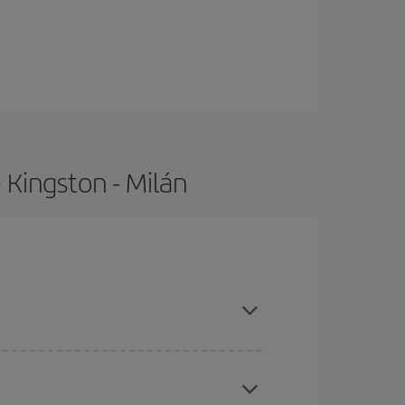
 Kingston - Milán
 temporades altes, comprar amb antelació i tenir