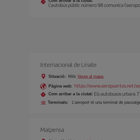
Com arribar a la ciutat:
L'autobús públic número 98 comunica l'aeroport 
Internacional de Linate
Situació:
Milà
Veure al mapa
https://www.aeropuertos.net/ae
Pàgina web:
Els autobusos urbans 73
Com arribar a la ciutat:
Terminals:
L'aeroport té una terminal de passatg
Malpensa