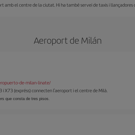
amb el centre de la ciutat. Hi ha també servei de taxis i llançadores que
Aeroport de Milán
ropuerto-de-milan-linate/
 i X73 (expréss) connecten l'aeroport i el centre de Milà.
ers que consta de tres pisos.