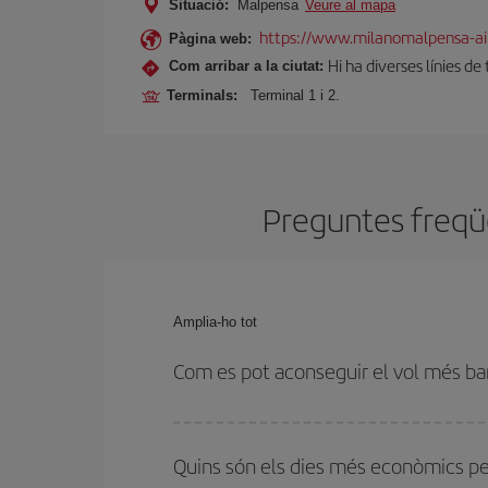
Situació:
Malpensa
Veure al mapa
https://www.milanomalpensa-ai
Pàgina web:
Hi ha diverses línies de
Com arribar a la ciutat:
Terminals:
Terminal 1 i 2.
Preguntes freqüe
Amplia-ho tot
Com es pot aconseguir el vol més ba
Podràs estalviar en el preu del bitllet d'avió de K
flexibilitat amb les dates i els horaris d'anada i to
Quins són els dies més econòmics pe