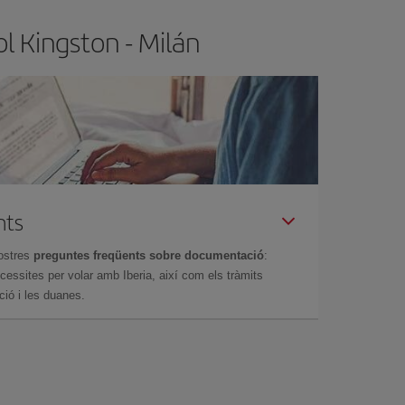
l Kingston - Milán
nts
ostres
preguntes freqüents sobre documentació
:
essites per volar amb Iberia, així com els tràmits
ció i les duanes.