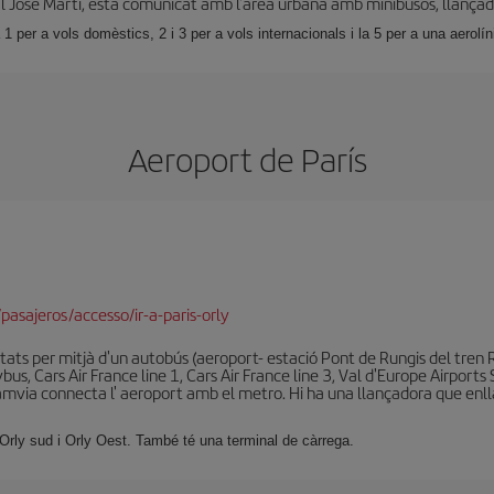
l José Martí, està comunicat amb l'àrea urbana amb minibusos, llançador
1 per a vols domèstics, 2 i 3 per a vols internacionals i la 5 per a una aerolín
Aeroport de París
pasajeros/accesso/ir-a-paris-orly
tats per mitjà d'un autobús (aeroport- estació Pont de Rungis del tren 
us, Cars Air France line 1, Cars Air France line 3, Val d'Europe Airports
 tramvia connecta l' aeroport amb el metro. Hi ha una llançadora que en
: Orly sud i Orly Oest. També té una terminal de càrrega.