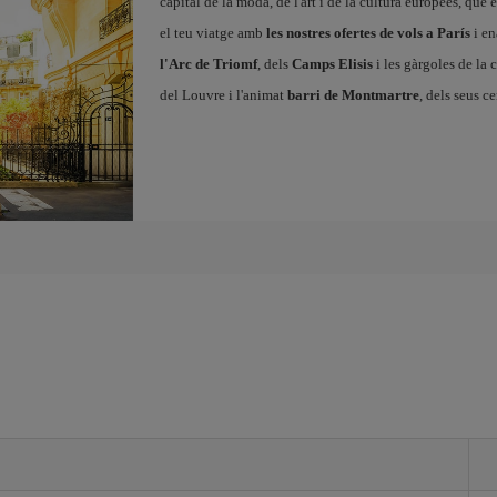
capital de la moda, de l'art i de la cultura europees, que 
el teu viatge amb
les nostres ofertes de vols a París
i en
l'Arc de Triomf
, dels
Camps Elisis
i les gàrgoles de la 
del Louvre i l'animat
barri de Montmartre
, dels seus c