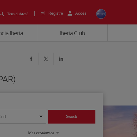
Registre
Accés
Tens dubtes?
cia Iberia
Iberia Club
(PAR)
dult
Search
 dia/mes/any
Més econòmica