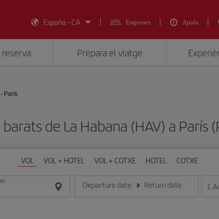
España - CA
Empreses
Ajuda
 reserva
Prepara el viatge
Experièn
- París
 barats de La Habana (HAV) a París 
VOL
VOL + HOTEL
VOL + COTXE
HOTEL
COTXE
ON
Departure date
Return date
1
A
Introduce la fecha en format dia/mes/any
Introduce la fecha en format