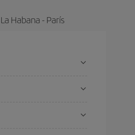
 La Habana - París
es temporades altes, comprar amb antelació i tenir
ues des d'on voles, la teva destinació i en quines
per als dies propers
, tant d'anada com de
sible que alguns
horaris
t'ajudin a estalviar encara
etmana Santa i els períodes de vacances escolars