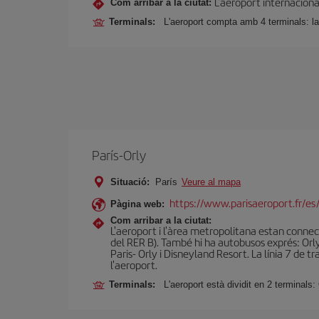
L'aeroport internaciona
Com arribar a la ciutat:
Terminals:
L'aeroport compta amb 4 terminals: la 
París-Orly
Situació:
París
Veure al mapa
https://www.parisaeroport.fr/es/
Pàgina web:
Com arribar a la ciutat:
L'aeroport i l'àrea metropolitana estan connec
del RER B). També hi ha autobusos exprés: Orlyb
Paris- Orly i Disneyland Resort. La línia 7 de
l'aeroport.
Terminals:
L'aeroport està dividit en 2 terminals