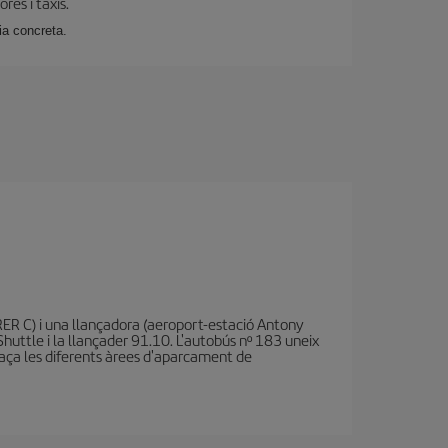
es i taxis.
ia concreta.
RER C) i una llançadora (aeroport-estació Antony
 Shuttle i la llançader 91.10. L'autobús nº 183 uneix
llaça les diferents àrees d'aparcament de