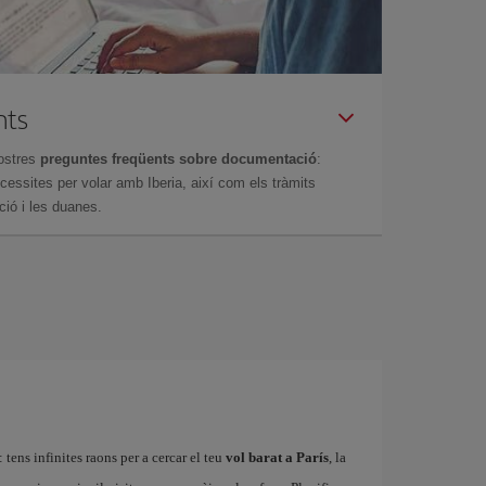
nts
ostres
preguntes freqüents sobre documentació
:
essites per volar amb Iberia, així com els tràmits
ció i les duanes.
 tens infinites raons per a cercar el teu
vol barat a París
, la