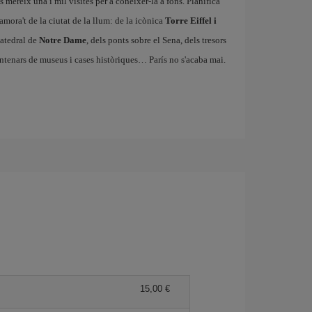
es mereix una i mil visites per a conèixer-la a fons. Planifica
amora't de la ciutat de la llum: de la icònica
Torre Eiffel i
catedral de
Notre Dame
, dels ponts sobre el Sena, dels tresors
entenars de museus i cases històriques… París no s'acaba mai.
15,00