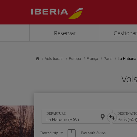
Skip to main content
Reservar
Gestionar
Vols barats
Europa
França
París
La Habana 
Vols
DEPARTURE
DESTINATI
Select
Pay with Avios
Round trip