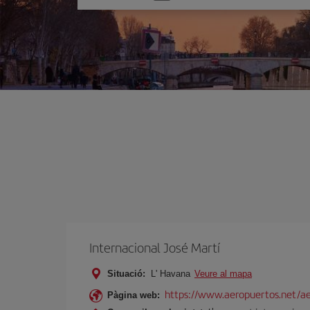
one
option
Internacional José Martí
Situació:
L' Havana
Veure al mapa
https://www.aeropuertos.net/aer
Pàgina web: