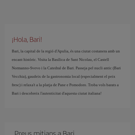
¡Hola, Bari!
Bari, la capital de la regió d'Apulia, és una ciutat costanera amb un
encant històric. Visita la Basílica de Sant Nicolau, el Castell
Normanno-Svevo i la Catedral de Bari. Passeja pel nucli antic (Bari
Vecchia), gaudeix de la gastronomia local (especialment el peix
fresc) i relaxa't a la platja de Pane e Pomodoro. Troba vols barats a
Bari i descobreix l'autenticitat d'aquesta ciutat italiana!
Preus mitjans a Bari