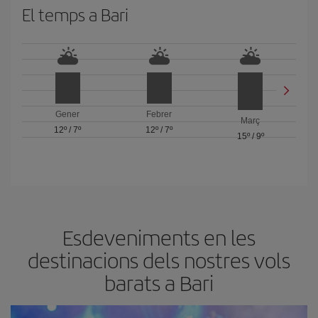
El temps a Bari
Gener
Febrer
Març
12º
/
7º
12º
/
7º
15º
/
9º
Esdeveniments en les
destinacions dels nostres vols
barats a Bari