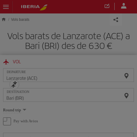
Skip to main content
Vols barats
Vols barats de Lanzarote (ACE) a
Bari (BRI) des de 630
VOL
DEPARTURE
DESTINATION
Select
Round trip
one
option
Pay with Avios