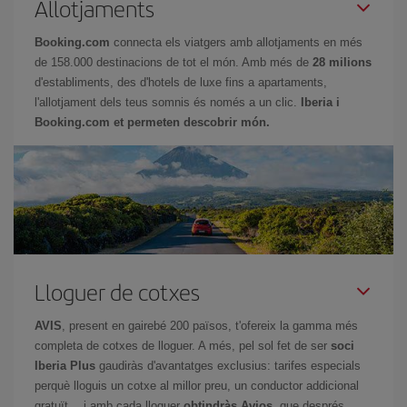
Allotjaments
Booking.com
connecta els viatgers amb allotjaments en més
de 158.000 destinacions de tot el món. Amb més de
28 milions
d'establiments, des d'hotels de luxe fins a apartaments,
l'allotjament dels teus somnis és només a un clic.
Iberia i
Booking.com et permeten descobrir món.
Lloguer de cotxes
AVIS
, present en gairebé 200 països, t'ofereix la gamma més
completa de cotxes de lloguer. A més, pel sol fet de ser
soci
Iberia Plus
gaudiràs d'avantatges exclusius: tarifes especials
perquè lloguis un cotxe al millor preu, un conductor addicional
gratuït… i amb cada lloguer
obtindràs Avios
, que després