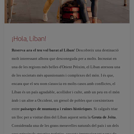
¡Hola, Líban!
Reserva ara el teu vol barat al Líban
! Descobreix una destinació
molt interessant alhora que desconeguda per a molts. Incrustat en
una de les regions més belles d'Orient Pròxim, el Líban atresora una
de les societats més apassionants i complexes del món. I és que,
encara que el seu nom s'associa en molts casos amb conflictes, el
Líban és un país agradable, acollidor i culte, amb un peu en el món
àrab i un altre a Occident, un gresol de pobles que coexisteixen
entre
paisatges de muntanya i ruïnes històriques
. Si calgués triar
un lloc per a visitar dins del Líban aquest seria la
Gruta de Jeita
.
Considerada una de les grans meravelles naturals del país i un dels
seus principals atractius turístics, aquesta impressionant xarxa de