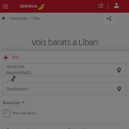
Skip to main content
Vols barats
Àsia
Vols barats a Líban
VOL
DEPARTURE
Destination
Select
Round trip
one
option
Pay with Avios