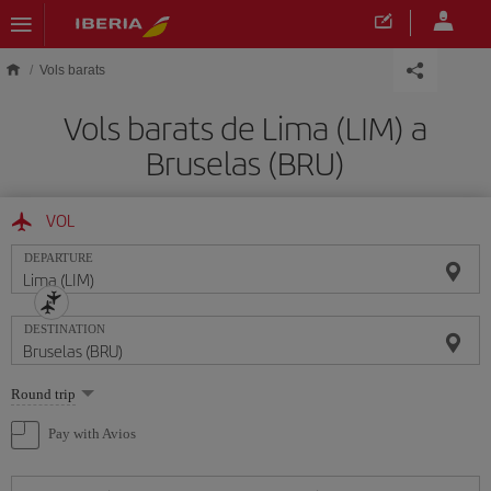
Skip to main content
Vols barats
Vols barats de Lima (LIM) a
Bruselas (BRU)
VOL
DEPARTURE
DESTINATION
Select
Round trip
one
option
Pay with Avios