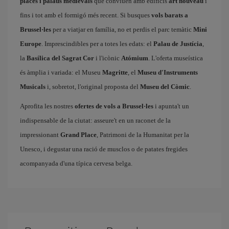
places i palaus medievals
que conviuen amb edificis
art nouveau
i
fins i tot amb el formigó més recent. Si busques
vols barats a
Brussel·les
per a viatjar en família, no et perdis el parc temàtic
Mini
Europe
. Imprescindibles per a totes les edats: el
Palau de Justícia
,
la
Basílica del Sagrat Cor
i l'icònic
Atómium
. L'oferta museística
és àmplia i variada: el Museu
Magritte
, el
Museu d'Instruments
Musicals
i, sobretot, l'original proposta del
Museu del Còmic
.
Aprofita les nostres
ofertes de vols a Brussel·les
i apunta't un
indispensable de la ciutat: asseure't en un raconet de la
impressionant
Grand Place
, Patrimoni de la Humanitat per la
Unesco, i degustar una ració de musclos o de patates fregides
acompanyada d'una típica cervesa belga.