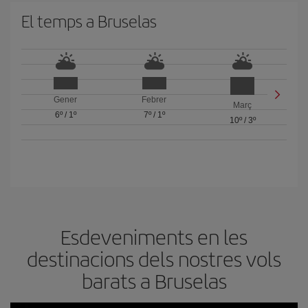
El temps a Bruselas
Gener
Febrer
Març
6º
/
1º
7º
/
1º
10º
/
3º
Esdeveniments en les
destinacions dels nostres vols
barats a Bruselas