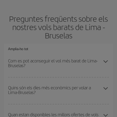
Preguntes freqüents sobre els
nostres vols barats de Lima -
Bruselas
Amplia-ho tot
Com es pot aconseguir el vol més barat de Lima-
Bruselas?
Podràs estalviar en el preu del bitllet d'avió de Lima-Bruselas-dest
i obtenir el vol més barat. Per aconseguir-ho, cal evitar les
Quins són els dies més econòmics per volar a
Lima-Bruselas?
temporades altes, comprar amb antelació i tenir flexibilitat amb les
dates i els horaris d'anada i tornada.
Per saber quins dies et sortirà més econòmic volar, només cal
que iniciïs una consulta al nostre
cercador de vols barats
.
Quan estan disponibles les millors ofertes de vols