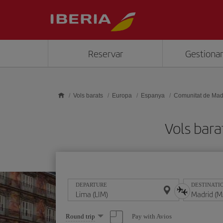
Skip to main content
Reservar
Gestionar
Vols barats
Europa
Espanya
Comunitat de Mad
Vols bar
DEPARTURE
DESTINATI
Select
Pay with Avios
Round trip