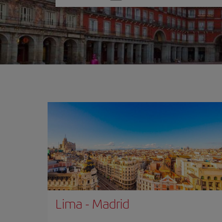
one
option
Lima
-
Madrid