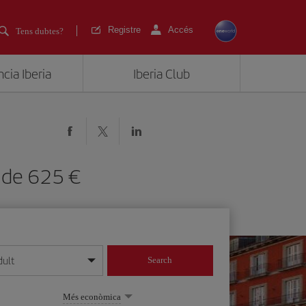
Registre
Accés
Tens dubtes?
cia Iberia
Iberia Club
es de 625
dult
Search
 dia/mes/any
Més econòmica