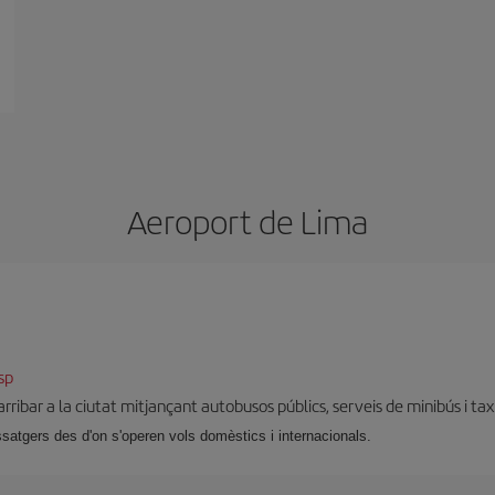
Aeroport de Lima
sp
rribar a la ciutat mitjançant autobusos públics, serveis de minibús i taxi
atgers des d'on s'operen vols domèstics i internacionals.