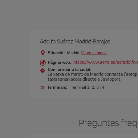
Adolfo Suárez Madrid-Barajas
Situació:
Madrid
Veure al mapa
https://www.aena.es/es/adolfo-
Pàgina web:
Com arribar a la ciutat:
La xarxa de metro de Madrid connecta l’aeropor
taxis tenen accés directe a l’aeroport.
Terminals:
Terminal 1, 2, 3 i 4
Preguntes freqü