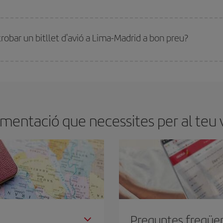
millor preu segons les teves necessitats de viatge. La tarifa bàsica et garantei
trobar un bitllet d'avió a Lima-Madrid a bon preu?
tmana. Les claus per trobar els millors preus són
l'anticipació i la flexibilita
ens flexibilitat amb les dates i els horaris del viatge, podràs
triar el preu més 
mentació que necessites per al teu 
Preguntes freqüe