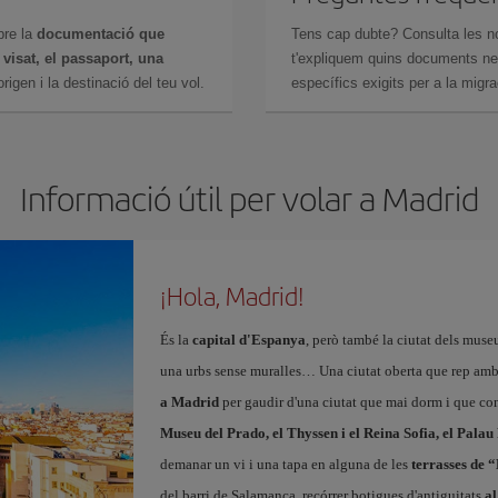
bre la
documentació que
Tens cap dubte? Consulta les n
n
visat, el passaport, una
t'expliquem quins documents nec
igen i la destinació del teu vol.
específics exigits per a la migra
Informació útil per volar a Madrid
¡Hola, Madrid!
És la
capital d'Espanya
, però també la ciutat dels muse
una urbs sense muralles… Una ciutat oberta que rep amb
a Madrid
per gaudir d'una ciutat que mai dorm i que con
Museu del Prado, el Thyssen i el Reina Sofia, el Palau
demanar un vi i una tapa en alguna de les
terrasses de 
del barri de Salamanca, recórrer botigues d'antiguitats
al