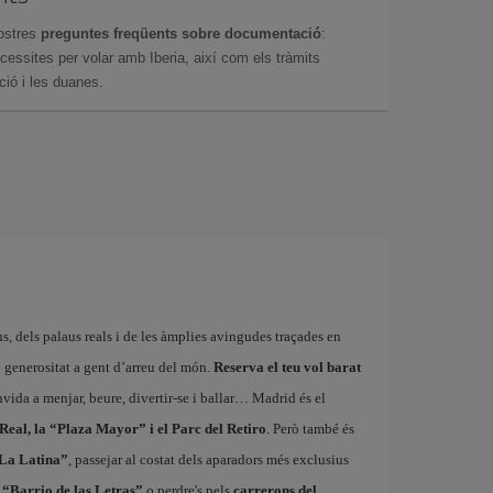
ostres
preguntes freqüents sobre documentació
:
essites per volar amb Iberia, així com els tràmits
ció i les duanes.
us, dels palaus reals i de les àmplies avingudes traçades en
 generositat a gent d’arreu del món.
Reserva el teu vol barat
vida a menjar, beure, divertir-se i ballar… Madrid és el
 Real, la “Plaza Mayor” i el Parc del Retiro
. Però també és
“La Latina”
, passejar al costat dels aparadors més exclusius
 “Barrio de las Letras”
o perdre's pels
carrerons del