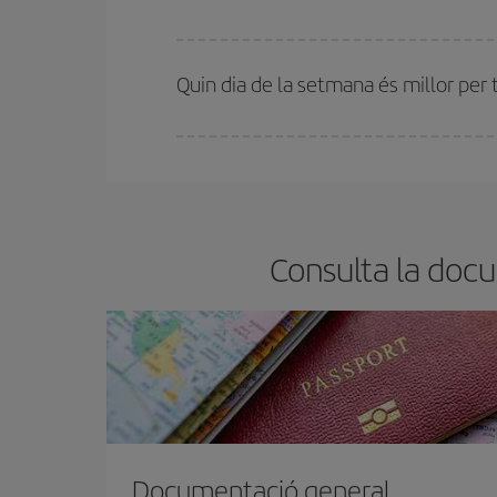
A Iberia tenim diferents tarifes per garantir-te el 
Quin dia de la setmana és millor per 
Pots trobar vols econòmics qualsevol dia de la se
bitllets d'avió, més barats et sortiran. A més, si t
Consulta la docu
Documentació general