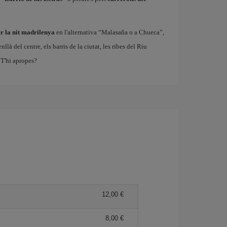
r la nit madrilenya
en l'alternativa “Malasaña o a Chueca”,
à del centre, els barris de la ciutat, les ribes del Riu
T'hi apropes?
12,00
8,00