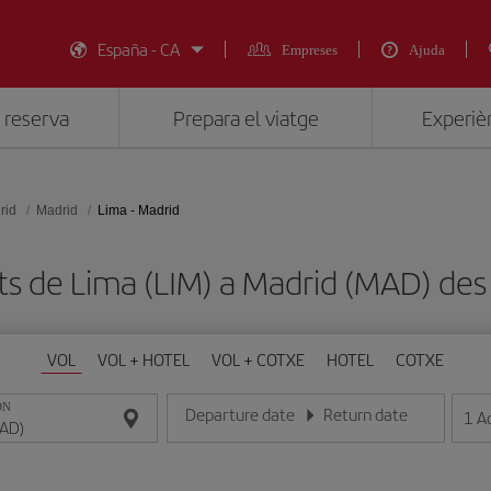
España - CA
Empreses
Ajuda
 reserva
Prepara el viatge
Experièn
rid
Madrid
Lima - Madrid
ats de Lima (LIM) a Madrid (MAD) d
VOL
VOL + HOTEL
VOL + COTXE
HOTEL
COTXE
ON
Departure date
Return date
1
A
Introduce la fecha en format dia/mes/any
Introduce la fecha en format