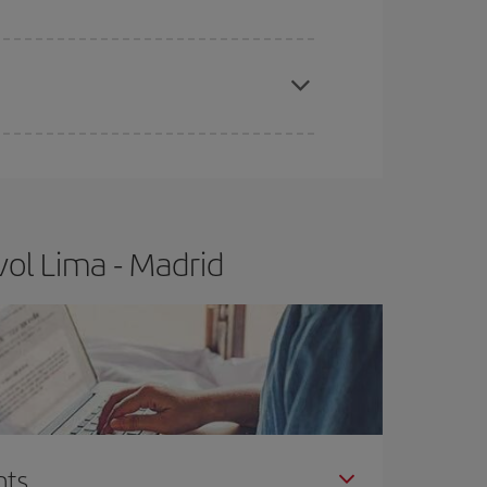
x el vol més barat.
t.
Normalment,
com més aviat
reservis els
barat.
vol Lima - Madrid
nts