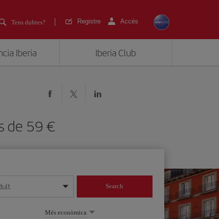
Registre
Accés
Tens dubtes?
cia Iberia
Iberia Club
des de 59
dult
Search
 dia/mes/any
Més econòmica