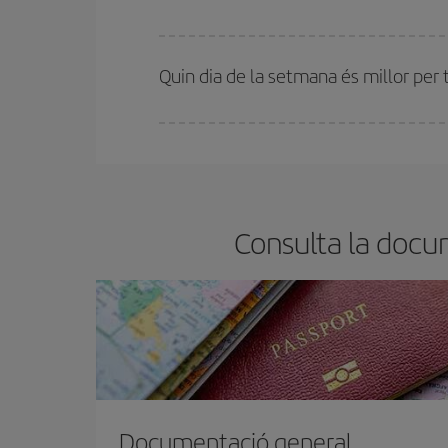
A Iberia tenim diferents tarifes per garantir-te el 
Quin dia de la setmana és millor per 
Pots trobar vols econòmics qualsevol dia de la se
bitllets d'avió, més barats et sortiran. A més, si t
Consulta la docum
Documentació general