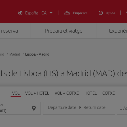
España - CA
Empreses
Ajuda
 reserva
Prepara el viatge
Experièn
rid
Madrid
Lisboa - Madrid
ats de Lisboa (LIS) a Madrid (MAD) 
VOL
VOL + HOTEL
VOL + COTXE
HOTEL
COTXE
ON
Departure date
Return date
1
A
Introduce la fecha en format dia/mes/any
Introduce la fecha en format