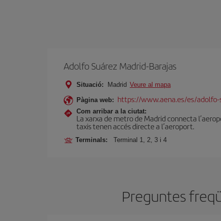
Adolfo Suárez Madrid-Barajas
Situació:
Madrid
Veure al mapa
https://www.aena.es/es/adolfo-
Pàgina web:
Com arribar a la ciutat:
La xarxa de metro de Madrid connecta l’aeropor
taxis tenen accés directe a l’aeroport.
Terminals:
Terminal 1, 2, 3 i 4
Preguntes freqüe