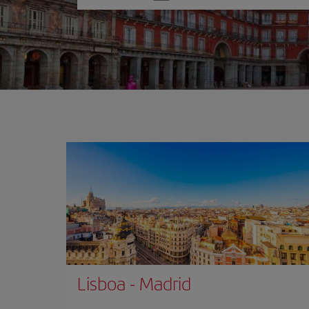
one
option
Lisboa
-
Madrid