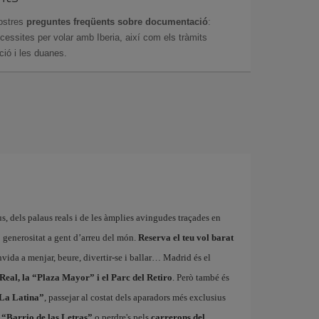
ostres
preguntes freqüents sobre documentació
:
essites per volar amb Iberia, així com els tràmits
ció i les duanes.
us, dels palaus reals i de les àmplies avingudes traçades en
 generositat a gent d’arreu del món.
Reserva el teu vol barat
vida a menjar, beure, divertir-se i ballar… Madrid és el
 Real, la “Plaza Mayor” i el Parc del Retiro
. Però també és
“La Latina”
, passejar al costat dels aparadors més exclusius
 “Barrio de las Letras”
o perdre's pels
carrerons del