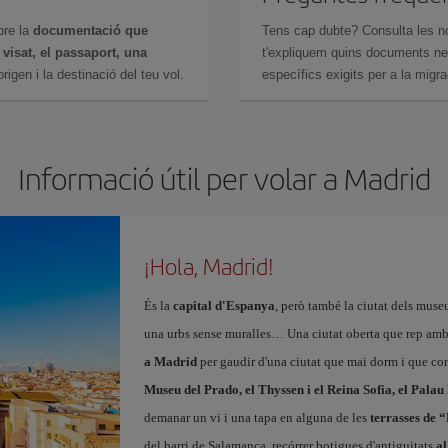
bre la
documentació que
Tens cap dubte? Consulta les n
n
visat, el passaport, una
t'expliquem quins documents nec
igen i la destinació del teu vol.
específics exigits per a la migra
Informació útil per volar a Madrid
¡Hola, Madrid!
És la
capital d'Espanya
, però també la ciutat dels muse
una urbs sense muralles… Una ciutat oberta que rep amb
a Madrid
per gaudir d'una ciutat que mai dorm i que con
Museu del Prado, el Thyssen i el Reina Sofia, el Palau
demanar un vi i una tapa en alguna de les
terrasses de 
del barri de Salamanca, recórrer botigues d'antiguitats
al