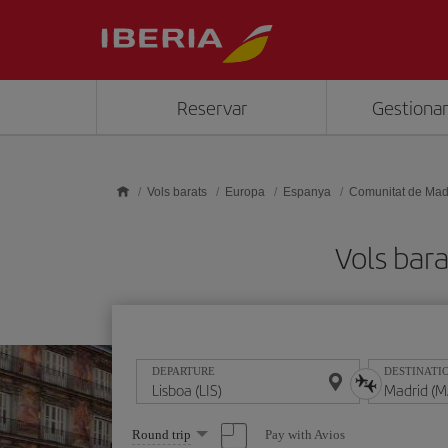
Skip to main content
Reservar
Gestionar
Vols barats
Europa
Espanya
Comunitat de Mad
Vols bar
DEPARTURE
DESTINATI
Select
Pay with Avios
Round trip