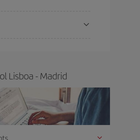
x el vol més barat.
t.
Normalment,
com més aviat
reservis els
barat.
ol Lisboa - Madrid
nts