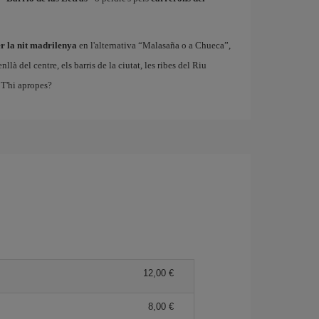
r la nit madrilenya
en l'alternativa “Malasaña o a Chueca”,
à del centre, els barris de la ciutat, les ribes del Riu
T'hi apropes?
12,00
8,00