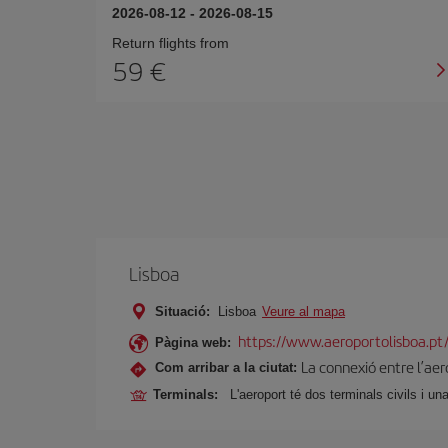
2026-08-12
-
2026-08-15
Return flights from
59
Lisboa
Situació:
Lisboa
Veure al mapa
https://www.aeroportolisboa.pt
Pàgina web:
La connexió entre l’aero
Com arribar a la ciutat:
Terminals:
L'aeroport té dos terminals civils i una