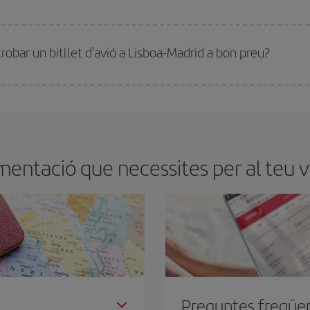
millor preu segons les teves necessitats de viatge. La tarifa bàsica et garantei
trobar un bitllet d'avió a Lisboa-Madrid a bon preu?
tmana. Les claus per trobar els millors preus són
l'anticipació i la flexibilita
ens flexibilitat amb les dates i els horaris del viatge, podràs
triar el preu més 
entació que necessites per al teu v
Preguntes freqüe