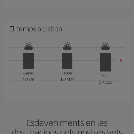
El temps a Lisboa
Gener
Febrer
Març
14º
/
9º
14º
/
10º
17º
/
11º
Esdeveniments en les
destinacions dels nostres vols