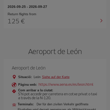
2026-09-25
-
2026-09-27
Return flights from
125
Aeroport de León
Aeroport de León
Situació:
León
Siehe auf der Karte
https://www.aena.es/es/leon.html
Pàgina web:
Com arribar a la ciutat:
S’hi pot accedir per carretera en cotxe privat o taxi
a través de la N-120.
Terminals:
Der für den zivilen Verkehr geöffnete
Flughafen wird derzeit gemeinsam als Militärstützpunkt