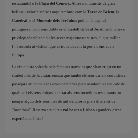
restaurants) o la
Plaça del Comerç
. Altres monuments de gran
bellesa i valor històric i arquitectònic com la
Torre de Belem
, la
Catedral
, o el
Monestir dels Jerònims
poblen la capital
portuguesa, però sens dubte és el
Castell de Sant Jordi
, amb la seva
privilegiada ubicació i les seves majestuoses vistes, el que millor
l’hi recorda al visitant que es troba davant la porta d'entrada a
Europa.
La ciutat està solcada pels famosos tramvies que s'han erigit en un
símbol més de la ciutat, encara que també els seus carrers conviden a
passejar i aturar-se a les seves cafeteries per a assaborir el seu cafè de
qualitat i els seus dolços o entrar als seus increïbles restaurants on
menjar algun dels seus més de mil deliciosos plats diferents de
“bacalhau”. Reserva ara el teu
vol barat a Lisboa
i gaudeix d'una
experiència única!