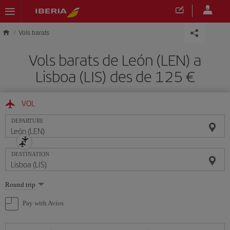
Skip to main content
Vols barats
Vols barats de León (LEN) a
Lisboa (LIS) des de 125
VOL
DEPARTURE
DESTINATION
Select
Round trip
one
option
Pay with Avios