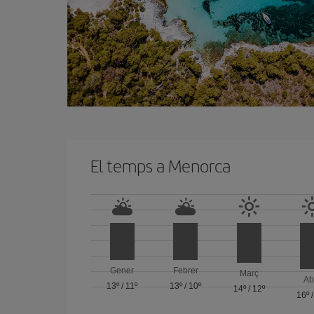
El temps a Menorca
Gener
Febrer
Març
Ab
13º
/
11º
13º
/
10º
14º
/
12º
16º