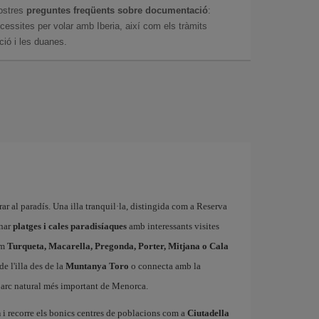
ostres
preguntes freqüents sobre documentació
:
essites per volar amb Iberia, així com els tràmits
ció i les duanes.
rar al paradís. Una illa tranquil·la, distingida com a Reserva
nar
platges i cales paradisíaques
amb interessants visites
om
Turqueta, Macarella, Pregonda, Porter, Mitjana o Cala
e l'illa des de la
Muntanya Toro
o connecta amb la
 parc natural més important de Menorca.
h
i recorre els bonics centres de poblacions com a
Ciutadella