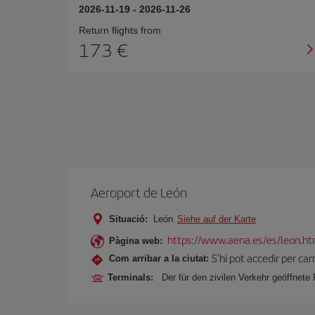
2026-11-19
-
2026-11-26
Return flights from
173
Aeroport de León
Situació:
León
Siehe auf der Karte
https://www.aena.es/es/leon.ht
Pàgina web:
S’hi pot accedir per car
Com arribar a la ciutat:
Terminals:
Der für den zivilen Verkehr geöffnete