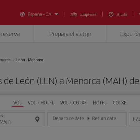
España - CA
Empreses
Ajuda
 reserva
Prepara el viatge
Experièn
norca
León - Menorca
ts de León (LEN) a Menorca (MAH) 
VOL
VOL + HOTEL
VOL + COTXE
HOTEL
COTXE
ON
Departure date
Return date
1
A
Introduce la fecha en format dia/mes/any
Introduce la fecha en format