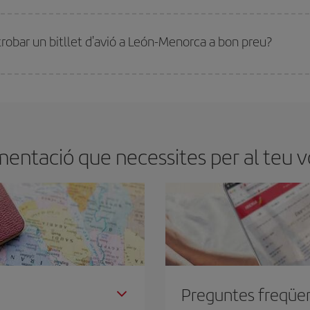
millor preu segons les teves necessitats de viatge. La tarifa bàsica et garantei
trobar un bitllet d'avió a León-Menorca a bon preu?
tmana. Les claus per trobar els millors preus són
l'anticipació i la flexibilita
ens flexibilitat amb les dates i els horaris del viatge, podràs
triar el preu més 
mentació que necessites per al teu v
Preguntes freqüe