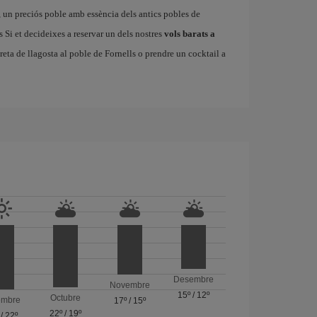
, un preciós poble amb essència dels antics pobles de
Si et decideixes a reservar un dels nostres
vols barats a
ereta de llagosta al poble de Fornells o prendre un cocktail a
Desembre
Novembre
15º
/
12º
Octubre
embre
17º
/
15º
22º
/
19º
/
22º