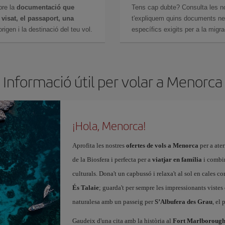
bre la
documentació que
Tens cap dubte? Consulta les n
n
visat, el passaport, una
t'expliquem quins documents nec
igen i la destinació del teu vol.
específics exigits per a la migra
Informació útil per volar a Menorca
¡Hola, Menorca!
Aprofita les nostres
ofertes de vols a Menorca
per a ater
de la Biosfera i perfecta per a
viatjar en família
i combi
culturals. Dona't un capbussó i relaxa't al sol en cales c
És Talaie
; guarda't per sempre les impressionants vistes d
naturalesa amb un passeig per
S’Albufera des Grau
, el
Gaudeix d'una cita amb la història al
Fort Marlboroug