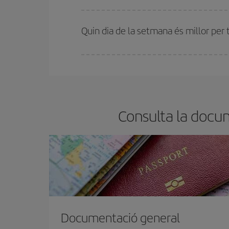
A Iberia tenim diferents tarifes per garantir-te el 
Quin dia de la setmana és millor per 
Pots trobar vols econòmics qualsevol dia de la se
bitllets d'avió, més barats et sortiran. A més, si t
Consulta la docu
Documentació general