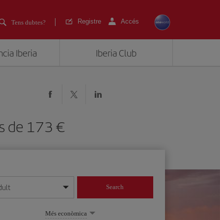
Registre
Accés
Tens dubtes?
cia Iberia
Iberia Club
des de 173
dult
Search
 dia/mes/any
Més econòmica