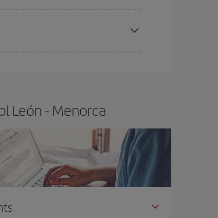
x el vol més barat.
t.
Normalment,
com més aviat
reservis els
barat.
ol León - Menorca
nts