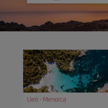
one
option
Lleó
-
Menorca