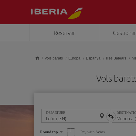
Skip to main content
Reservar
Gestionar
Vols barats
Europa
Espanya
Illes Balears
Me
Vols bara
DEPARTURE
DESTINATI
Select
Pay with Avios
Round trip