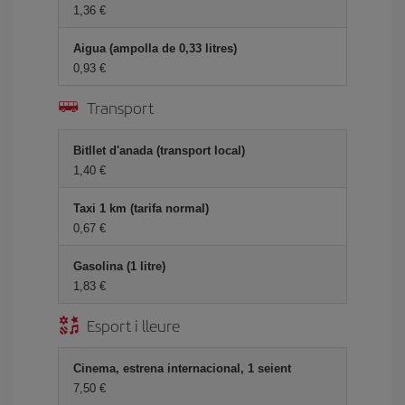
1,36
Aigua (ampolla de 0,33 litres)
0,93
Transport
Bitllet d'anada (transport local)
1,40
Taxi 1 km (tarifa normal)
0,67
Gasolina (1 litre)
1,83
Esport i lleure
Cinema, estrena internacional, 1 seient
7,50