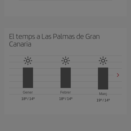
El temps a Las Palmas de Gran
Canaria
Gener
Febrer
Març
18º
/
14º
18º
/
14º
19º
/
14º