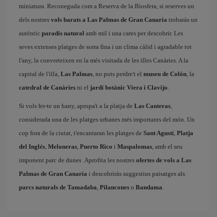
miniatura. Reconeguda com a Reserva de la Biosfera, si reserves un
dels nostres
vols barats a Las Palmas de Gran Canaria
trobaràs un
autèntic
paradís natural
amb mil i una cares per descobrir. Les
seves extenses platges de sorra fina i un clima càlid i agradable tot
l'any, la converteixen en la més visitada de les illes Canàries. A la
capital de l'illa,
Las Palmas
, no pots perdre't el
museu de Colón
, la
catedral de Canàries
ni el
jardí botànic Viera i Clavijo
.
Si vols fer-te un bany, apropa't a la platja de
Las Canteras
,
considerada una de les platges urbanes més importants del món. Un
cop fora de la ciutat, t'encantaran les platges de
Sant Agustí
,
Platja
del Inglés
,
Meloneras
,
Puerto Rico
i
Maspalomas
, amb el seu
imponent parc de dunes .Aprofita les nostres
ofertes de vols a Las
Palmas de Gran Canaria
i descobriràs suggestius paisatges als
parcs naturals de Tamadaba
,
Pilancones
o
Bandama
.