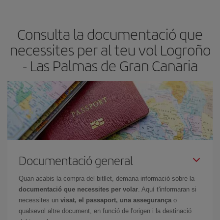
claus per trobar els millors preus són
l'anticipació i la flexibilitat.
Normalment,
com més aviat
reservis els bitllets d'avió, més
Consulta la documentació que
barats et sortiran. A més, si tens flexibilitat amb les dates i els
horaris del viatge, podràs
triar el preu més barat.
necessites per al teu vol Logroño
- Las Palmas de Gran Canaria
Documentació general
Quan acabis la compra del bitllet, demana informació sobre la
documentació que necessites per volar
. Aquí t'informaran si
necessites un
visat, el passaport, una assegurança
o
qualsevol altre document, en funció de l'origen i la destinació