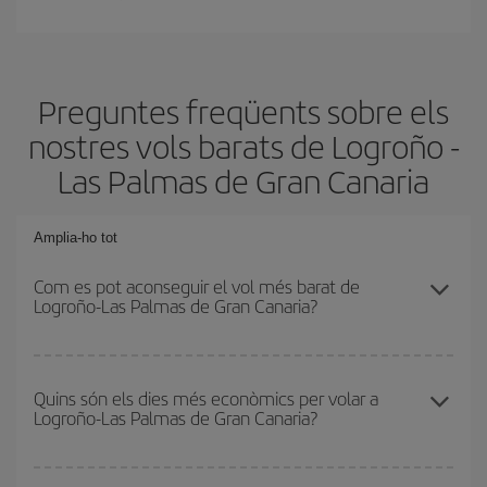
Preguntes freqüents sobre els
nostres vols barats de Logroño -
Las Palmas de Gran Canaria
Amplia-ho tot
Com es pot aconseguir el vol més barat de
Logroño-Las Palmas de Gran Canaria?
Podràs estalviar en el preu del bitllet d'avió de Logroño-Las
Palmas de Gran Canaria-dest i obtenir el vol més barat. Per
Quins són els dies més econòmics per volar a
Logroño-Las Palmas de Gran Canaria?
aconseguir-ho, cal evitar les temporades altes, comprar amb
antelació i tenir flexibilitat amb les dates i els horaris d'anada i
tornada.
Per saber quins dies et sortirà més econòmic volar, només cal