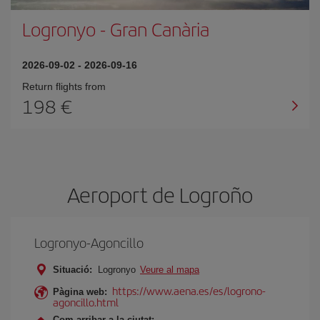
Logronyo
-
Gran Canària
2026-09-02
-
2026-09-16
Return flights from
198
Aeroport de Logroño
Logronyo-Agoncillo
Situació:
Logronyo
Veure al mapa
https://www.aena.es/es/logrono-
Pàgina web:
agoncillo.html
Com arribar a la ciutat: