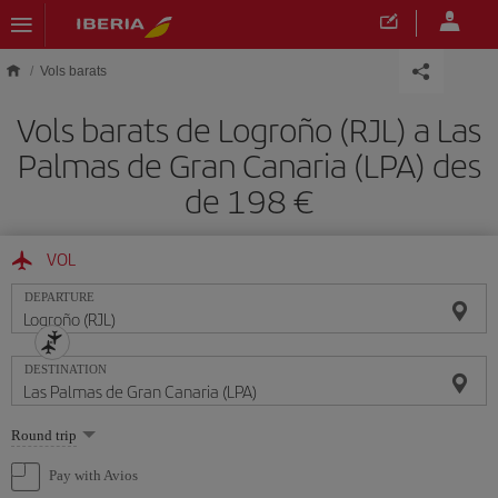
Skip to main content
Vols barats
Vols barats de Logroño (RJL) a Las
Palmas de Gran Canaria (LPA) des
de 198
VOL
DEPARTURE
DESTINATION
Select
Round trip
one
option
Pay with Avios