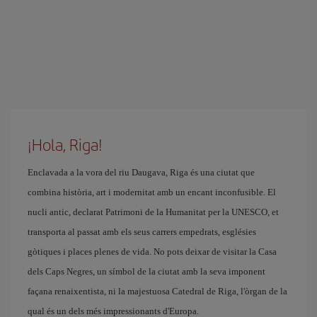
¡Hola, Riga!
Enclavada a la vora del riu Daugava, Riga és una ciutat que
combina història, art i modernitat amb un encant inconfusible. El
nucli antic, declarat Patrimoni de la Humanitat per la UNESCO, et
transporta al passat amb els seus carrers empedrats, esglésies
gòtiques i places plenes de vida. No pots deixar de visitar la Casa
dels Caps Negres, un símbol de la ciutat amb la seva imponent
façana renaixentista, ni la majestuosa Catedral de Riga, l'òrgan de la
qual és un dels més impressionants d'Europa.