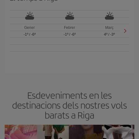
Gener
Febrer
Març
-1º
/
-6º
-1º
/
-6º
4º
/
-3º
Esdeveniments en les
destinacions dels nostres vols
barats a Riga