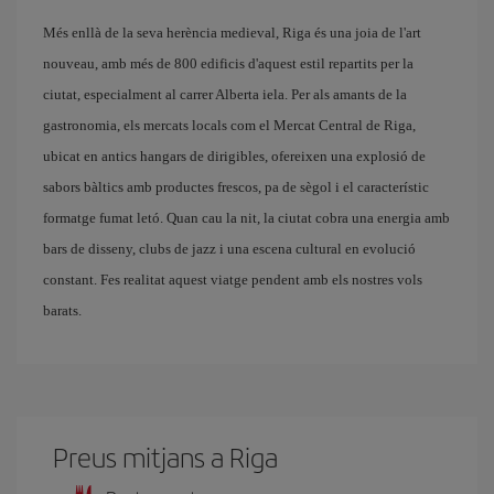
Més enllà de la seva herència medieval, Riga és una joia de l'art
nouveau, amb més de 800 edificis d'aquest estil repartits per la
ciutat, especialment al carrer Alberta iela. Per als amants de la
gastronomia, els mercats locals com el Mercat Central de Riga,
ubicat en antics hangars de dirigibles, ofereixen una explosió de
sabors bàltics amb productes frescos, pa de sègol i el característic
formatge fumat letó. Quan cau la nit, la ciutat cobra una energia amb
bars de disseny, clubs de jazz i una escena cultural en evolució
constant. Fes realitat aquest viatge pendent amb els nostres vols
barats.
Preus mitjans a Riga