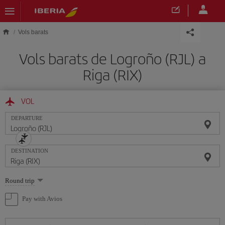
Skip to main content
Vols barats
Vols barats de Logroño (RJL) a
Riga (RIX)
VOL
DEPARTURE
DESTINATION
Select
Round trip
one
option
Pay with Avios