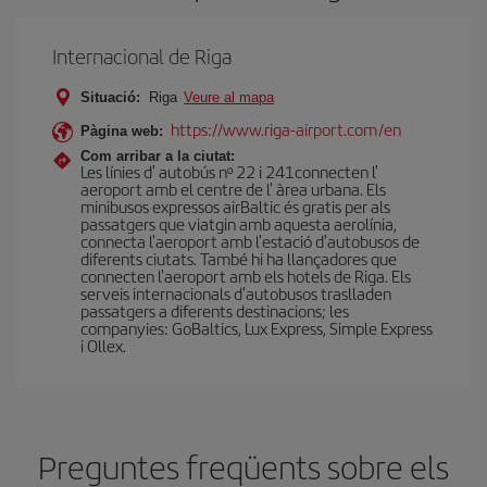
Internacional de Riga
Situació:
Riga
Veure al mapa
https://www.riga-airport.com/en
Pàgina web:
Com arribar a la ciutat:
Les línies d' autobús nº 22 i 241connecten l'
aeroport amb el centre de l' àrea urbana. Els
minibusos expressos airBaltic és gratis per als
passatgers que viatgin amb aquesta aerolínia,
connecta l'aeroport amb l'estació d'autobusos de
diferents ciutats. També hi ha llançadores que
connecten l'aeroport amb els hotels de Riga. Els
serveis internacionals d'autobusos traslladen
passatgers a diferents destinacions; les
companyies: GoBaltics, Lux Express, Simple Express
i Ollex.
Preguntes freqüents sobre els