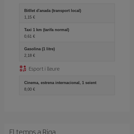
Bitllet d'anada (transport local)
1,15
Taxi 1 km (tarifa normal)
0,61
Gasolina (1 litre)
2,18
Esport i lleure
Cinema, estrena internacional, 1 seient
8,00
El temps a Riga