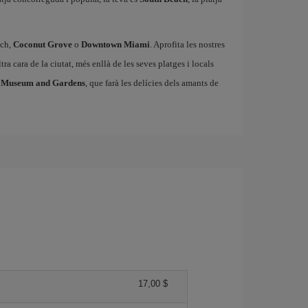
ach,
Coconut Grove
o
Downtown Miami
. Aprofita les nostres
ra cara de la ciutat, més enllà de les seves platges i locals
 Museum and Gardens
, que farà les delícies dels amants de
17,00 $