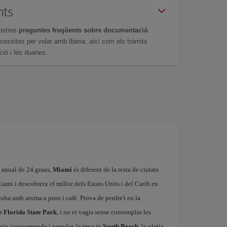
nts
ostres
preguntes freqüents sobre documentació
:
essites per volar amb Iberia, així com els tràmits
ció i les duanes.
 anual de 24 graus,
Miami
és diferent de la resta de ciutats
iami i descobreix el millor dels Estats Units i del Carib en
Cuba amb aroma a puro i cafè. Prova de perdre't en la
e Florida State Park
, i no et vagis sense contemplar les
latja concorreguda i popular, la teva és
South Beach
, la platja