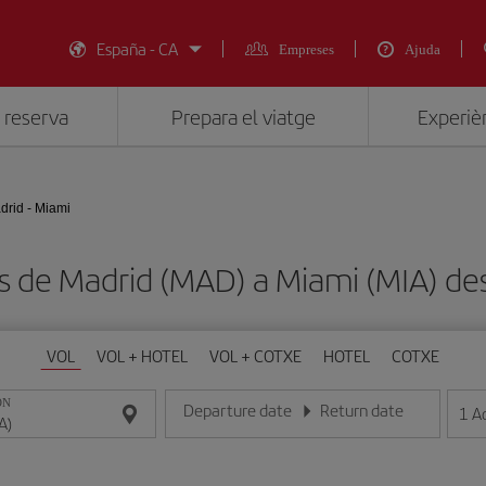
España - CA
Empreses
Ajuda
 reserva
Prepara el viatge
Experièn
drid - Miami
ts de Madrid (MAD) a Miami (MIA) 
VOL
VOL + HOTEL
VOL + COTXE
HOTEL
COTXE
ON
Departure date
Return date
1
A
Introduce la fecha en format dia/mes/any
Introduce la fecha en format