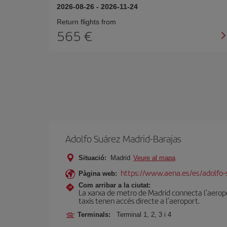
2026-08-26
-
2026-11-24
Return flights from
565
Adolfo Suárez Madrid-Barajas
Situació:
Madrid
Veure al mapa
https://www.aena.es/es/adolfo-
Pàgina web:
Com arribar a la ciutat:
La xarxa de metro de Madrid connecta l’aeropor
taxis tenen accés directe a l’aeroport.
Terminals:
Terminal 1, 2, 3 i 4