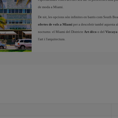
de moda a Miami.
De nit, les opcions són infinites en barris com South Be
ofertes de vols a Miami
per a descobrir també aquesta alt
nocturns: el Miami del Districte
Art déco
o del
Vizcaya
l'art i l'arquitectura.