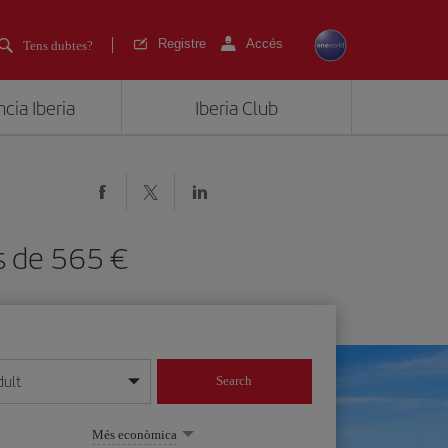
Registre
Accés
Tens dubtes?
cia Iberia
Iberia Club
des de 565
dult
Search
 dia/mes/any
Més econòmica