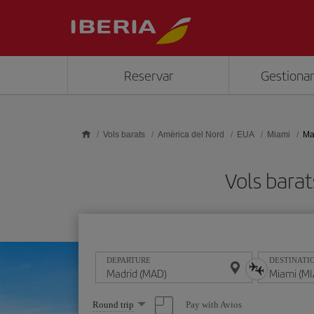
Skip to main content
Reservar
Gestionar
Vols barats
Amèrica del Nord
EUA
Miami
Ma
Vols bara
DEPARTURE
DESTINATI
Select
Pay with Avios
Round trip