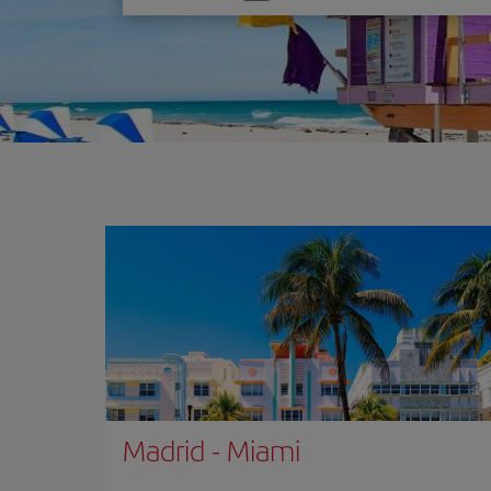
one
option
Madrid
-
Miami