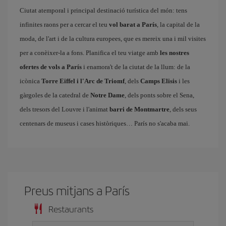
Ciutat atemporal i principal destinació turística del món: tens
infinites raons per a cercar el teu
vol barat a París
, la capital de la
moda, de l'art i de la cultura europees, que es mereix una i mil visites
per a conèixer-la a fons. Planifica el teu viatge amb
les nostres
ofertes de vols a París
i enamora't de la ciutat de la llum: de la
icònica
Torre Eiffel i l'Arc de Triomf
, dels
Camps Elisis
i les
gàrgoles de la catedral de
Notre Dame
, dels ponts sobre el Sena,
dels tresors del Louvre i l'animat
barri de Montmartre
, dels seus
centenars de museus i cases històriques… París no s'acaba mai.
Preus mitjans a París
Restaurants