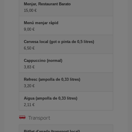
Menjar, Restaurant Barato
15,00
Menú menjar ràpid
9,00
Cervesa local (got o pinta de 0,5 litres)
6,50
Cappuccino (normal)
3,83
Refresc (ampolla de 0,33 litres)
3,20
Aigua (ampolla de 0,33 litres)
2,11
Transport
Bitllet d'anada (transport local)