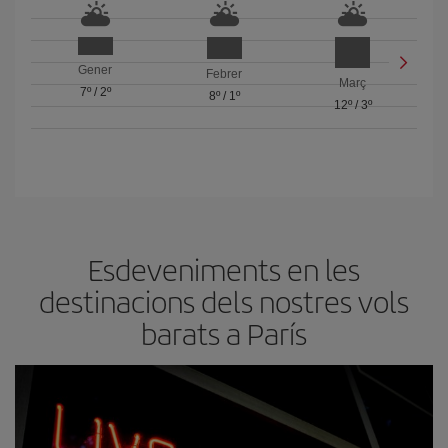
Gener
Febrer
Març
7º
/
2º
8º
/
1º
12º
/
3º
Esdeveniments en les
destinacions dels nostres vols
barats a París