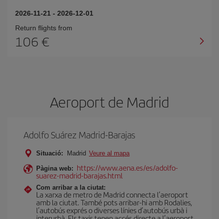
2026-11-21
-
2026-12-01
Return flights from
106
Aeroport de Madrid
Adolfo Suárez Madrid-Barajas
Situació:
Madrid
Veure al mapa
https://www.aena.es/es/adolfo-
Pàgina web:
suarez-madrid-barajas.html
Com arribar a la ciutat:
La xarxa de metro de Madrid connecta l’aeroport
amb la ciutat. També pots arribar-hi amb Rodalies,
l’autobús exprés o diverses línies d’autobús urbà i
interurbà. Els taxis tenen accés directe a l’aeroport.