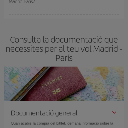
Madrid-París?
de les tarifes més barates (turista). Per aquest motiu, comprar
amb antelació és
fonamental
per aconseguir
vols barats
.
A Iberia tenim diferents tarifes per garantir-te el millor preu segons
les teves necessitats de viatge. La tarifa bàsica et garanteix el vol
més barat.
Consulta la documentació que
necessites per al teu vol Madrid -
París
Documentació general
Quan acabis la compra del bitllet, demana informació sobre la