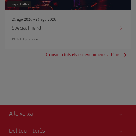
Image: Gallks
21 ago 2026 - 21 ago 2026
Special Friend
PUNT Ephémère
Consulta tots els esdeveniments a París
A la xarxa
Del teu interès