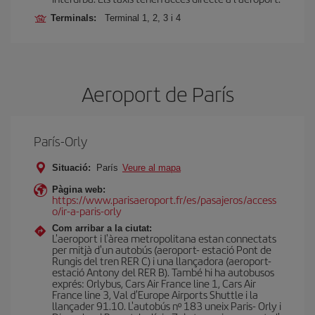
Terminals:
Terminal 1, 2, 3 i 4
Aeroport de París
París-Orly
Situació:
París
Veure al mapa
Pàgina web:
https://www.parisaeroport.fr/es/pasajeros/access
o/ir-a-paris-orly
Com arribar a la ciutat:
L'aeroport i l'àrea metropolitana estan connectats
per mitjà d'un autobús (aeroport- estació Pont de
Rungis del tren RER C) i una llançadora (aeroport-
estació Antony del RER B). També hi ha autobusos
exprés: Orlybus, Cars Air France line 1, Cars Air
France line 3, Val d'Europe Airports Shuttle i la
llançader 91.10. L'autobús nº 183 uneix Paris- Orly i