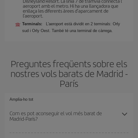
Disneyland Resort. La línia 7 de tramvia connecta l'
aeroport amb el metro. Hi ha una llançadora que
enllaça les diferents àrees d'aparcament de
l'aeroport.
Terminals:
L'aeroport està dividit en 2 terminals: Orly
sud i Orly Oest. També té una terminal de càrrega.
Preguntes freqüents sobre els
nostres vols barats de Madrid -
París
Amplia-ho tot
Com es pot aconseguir el vol més barat de
Madrid-París?
Podràs estalviar en el preu del bitllet d'avió de Madrid-París-dest i