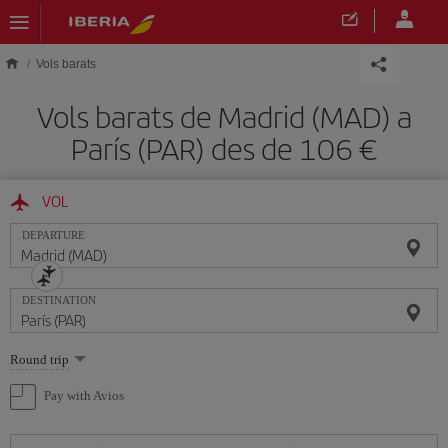
Skip to main content
Vols barats
Vols barats de Madrid (MAD) a
París (PAR) des de 106
VOL
DEPARTURE
DESTINATION
Select
Round trip
one
option
Pay with Avios