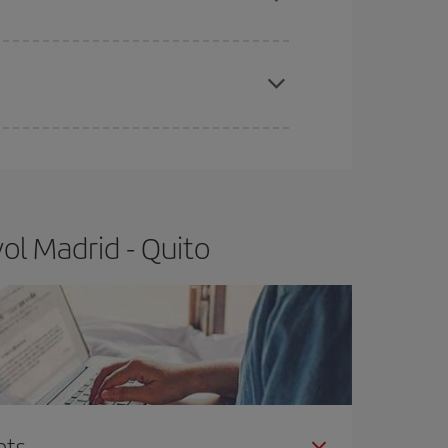
de les tarifes més barates (turista). Per aquest
x el vol més barat.
ol Madrid - Quito
nts