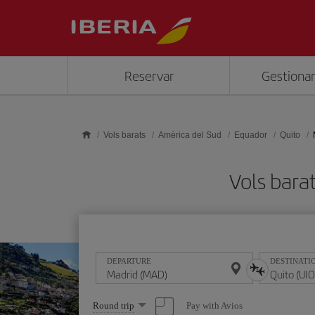
Skip to main content
Reservar
Gestionar
Vols barats
Amèrica del Sud
Equador
Quito
Vols bara
DEPARTURE
DESTINATI
Select
Pay with Avios
Round trip