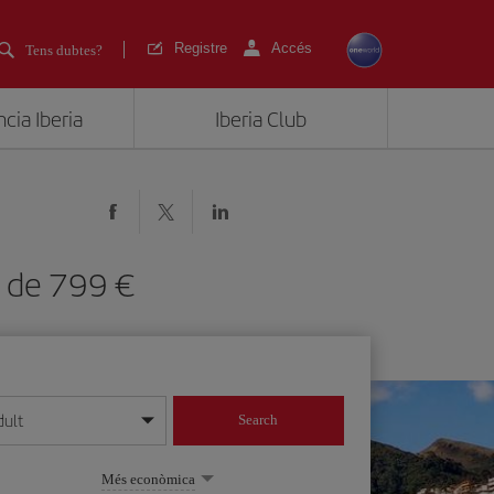
Registre
Accés
Tens dubtes?
cia Iberia
Iberia Club
des de 799
dult
Search
 dia/mes/any
Més econòmica