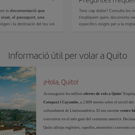
bre la
documentació que
Tens cap dubte? Consulta les n
n
visat, el passaport, una
t'expliquem quins documents nec
igen i la destinació del teu vol.
específics exigits per a la migra
Informació útil per volar a Quito
¡Hola, Quito!
Aconsegueix les millors
ofertes de vols a Quito
! Emplaç
Cotopaxi i Cayambe
, a 2.800 metres sobre el nivell del
culturalment de Llatinoamèrica. El seu enorme
centre hi
converteix en el més gran del continent americà. Declara
Quito allotja esglésies, capelles, monestirs i convents c