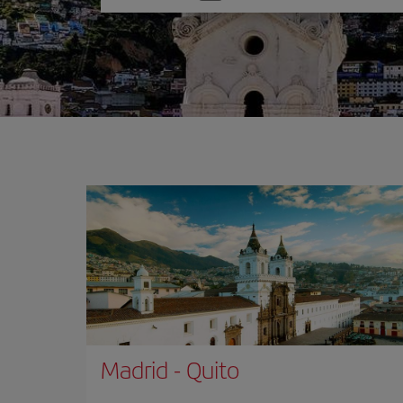
one
option
Madrid
-
Quito