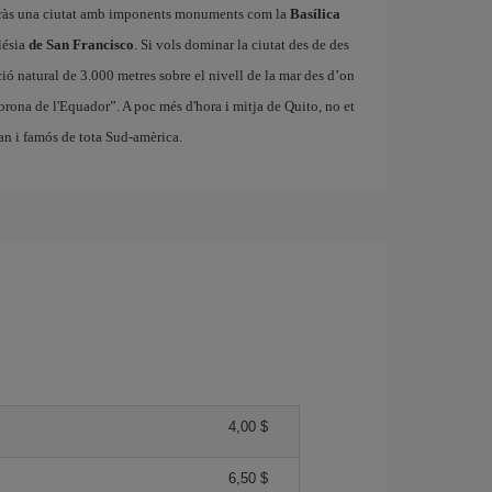
iràs una ciutat amb imponents monuments com la
Basílica
glésia
de San Francisco
. Si vols dominar la ciutat des de des
ció natural de 3.000 metres sobre el nivell de la mar des d’on
corona de l'Equador”. A poc més d'hora i mitja de Quito, no et
ran i famós de tota Sud-amèrica.
4,00 $
6,50 $