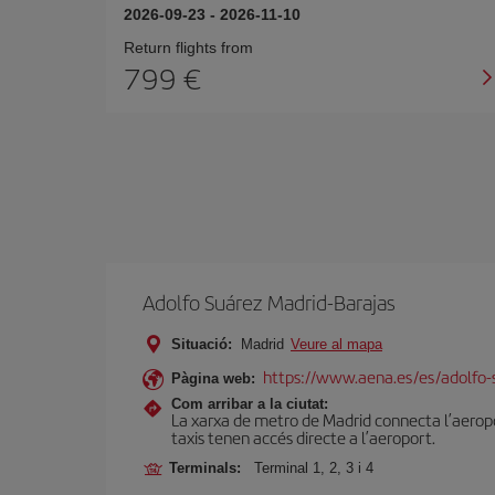
2026-09-23
-
2026-11-10
Return flights from
799
Adolfo Suárez Madrid-Barajas
Situació:
Madrid
Veure al mapa
https://www.aena.es/es/adolfo-
Pàgina web:
Com arribar a la ciutat:
La xarxa de metro de Madrid connecta l’aeropor
taxis tenen accés directe a l’aeroport.
Terminals:
Terminal 1, 2, 3 i 4