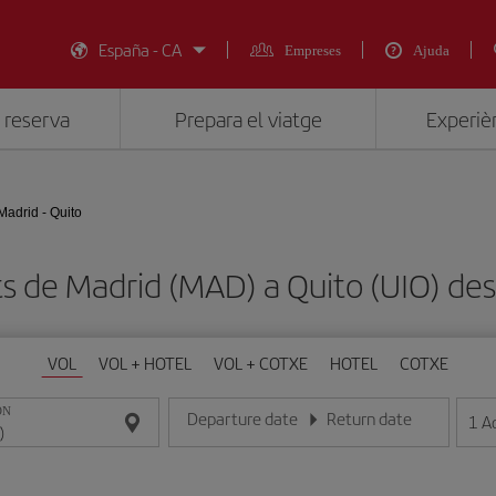
España - CA
Empreses
Ajuda
 reserva
Prepara el viatge
Experièn
Madrid - Quito
ts de Madrid (MAD) a Quito (UIO) 
VOL
VOL + HOTEL
VOL + COTXE
HOTEL
COTXE
ON
Departure date
Return date
1
A
Introduce la fecha en format dia/mes/any
Introduce la fecha en format