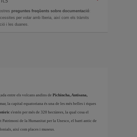
ostres
preguntes freqüents sobre documentació
:
essites per volar amb Iberia, així com els tràmits
ció i les duanes.
ada entre els volcans andins de
Pichincha, Antisana,
 mar, la capital equatoriana és una de les més belles i riques
stòric
s'estén per més de 320 hectàrees, la qual cosa el
t Patrimoni de la Humanitat per la Unesco, el barri antic de
olonials, així com places i museus.