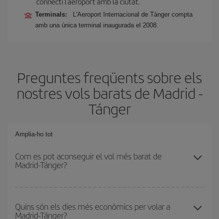
connecti l'aeroport amb la ciutat.
Terminals:
L'Aeroport Internacional de Tànger compta
amb una única terminal inaugurada el 2008.
Preguntes freqüents sobre els
nostres vols barats de Madrid -
Tánger
Amplia-ho tot
Com es pot aconseguir el vol més barat de
Madrid-Tánger?
Podràs estalviar en el preu del bitllet d'avió de Madrid-Tánger-dest
i obtenir el vol més barat. Per aconseguir-ho, cal evitar les
Quins són els dies més econòmics per volar a
Madrid-Tánger?
temporades altes, comprar amb antelació i tenir flexibilitat amb les