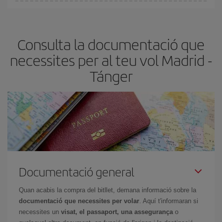
A Iberia tenim diferents tarifes per garantir-te el millor preu segons
les teves necessitats de viatge. La tarifa bàsica et garanteix el vol
més barat.
Consulta la documentació que
necessites per al teu vol Madrid -
Tánger
Documentació general
Quan acabis la compra del bitllet, demana informació sobre la
documentació que necessites per volar
. Aquí t'informaran si
necessites un
visat, el passaport, una assegurança
o