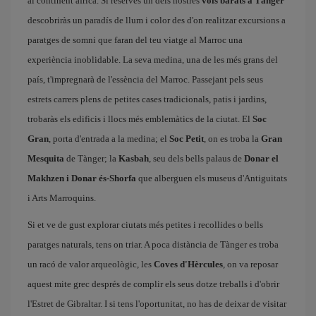
al continent africà. Si reserves un dels nostres
vols barats a Tànger
descobriràs un paradís de llum i color des d'on realitzar excursions a
paratges de somni que faran del teu viatge al Marroc una
experiència inoblidable. La seva medina, una de les més grans del
país, t'impregnarà de l'essència del Marroc. Passejant pels seus
estrets carrers plens de petites cases tradicionals, patis i jardins,
trobaràs els edificis i llocs més emblemàtics de la ciutat. El
Soc
Gran
, porta d'entrada a la medina; el
Soc Petit
, on es troba la
Gran
Mesquita
de Tànger; la
Kasbah
, seu dels bells palaus de
Donar el
Makhzen i Donar és-Shorfa
que alberguen els museus d'Antiguitats
i Arts Marroquins.
Si et ve de gust explorar ciutats més petites i recollides o bells
paratges naturals, tens on triar. A poca distància de Tànger es troba
un racó de valor arqueològic, les
Coves d'Hèrcules
, on va reposar
aquest mite grec després de complir els seus dotze treballs i d'obrir
l'Estret de Gibraltar. I si tens l'oportunitat, no has de deixar de visitar