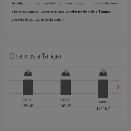
Asilah
, un petit i encantador poble costaner, amb una llarga història
a la seva esquena. Reserva les nostres
ofertes de vols a Tànger
i
gaudeix d'una experiència única!
El temps a Tánger
Gener
Febrer
Març
15º
/
9º
16º
/
9º
18º
/
10º