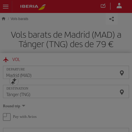
Skip to main content
Vols barats
Vols barats de Madrid (MAD) a
Tánger (TNG) des de 79
VOL
DEPARTURE
DESTINATION
Select
Round trip
one
option
Pay with Avios