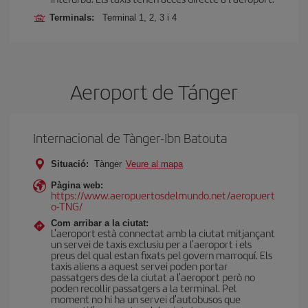
Terminals:
Terminal 1, 2, 3 i 4
Aeroport de Tánger
Internacional de Tànger-Ibn Batouta
Situació:
Tànger
Veure al mapa
Pàgina web:
https://www.aeropuertosdelmundo.net/aeropuert
o-TNG/
Com arribar a la ciutat:
L'aeroport està connectat amb la ciutat mitjançant
un servei de taxis exclusiu per a l'aeroport i els
preus del qual estan fixats pel govern marroquí. Els
taxis aliens a aquest servei poden portar
passatgers des de la ciutat a l'aeroport però no
poden recollir passatgers a la terminal. Pel
moment no hi ha un servei d'autobusos que