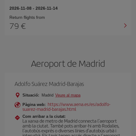
2026-11-08
-
2026-11-14
Return flights from
79
Aeroport de Madrid
Adolfo Suárez Madrid-Barajas
Situació:
Madrid
Veure al mapa
https://www.aena.es/es/adolfo-
Pàgina web:
suarez-madrid-barajas.html
Com arribar a la ciutat:
La xarxa de metro de Madrid connecta l’aeroport
amb la ciutat. També pots arribar-hi amb Rodalies,
l’autobús exprés o diverses línies d’autobús urbà i
interurbà. Els taxis tenen accés directe a l’aeroport.