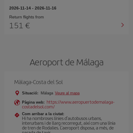
2026-11-14
-
2026-11-16
Return flights from
151
Aeroport de Málaga
Màlaga-Costa del Sol
Situació:
Màlaga
Veure al mapa
https://www.aeropuertodemalaga-
Pàgina web:
costadelsol.com/
Com arribar a la ciutat:
Hi ha nombroses línies d'autobusos urbans,
interurbans i de llarg recorregut, així com una línia
de tren de Rodalies. L'aeroport disposa, a més, de
parada de taxis.