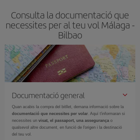
Normalment,
com més aviat
reservis els bitllets d'avió, més
Consulta la documentació que
barats et sortiran. A més, si tens flexibilitat amb les dates i els
horaris del viatge, podràs
triar el preu més barat.
necessites per al teu vol Málaga -
Bilbao
Documentació general
Quan acabis la compra del bitllet, demana informació sobre la
documentació que necessites per volar
. Aquí t'informaran si
necessites un
visat, el passaport, una assegurança
o
qualsevol altre document, en funció de l'origen i la destinació
del teu vol.