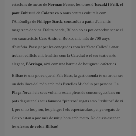
estacions de metro de
Norman Foster
, les torres d’
Isozaki i Pelli, el
pont Zubizuri de Calatrava
o nous centres culturals com
l'Alhóndiga de Philippe Starck, construïda a partir d'un antic
magatzem de vins. D'altra banda, Bilbao no es pot concebre sense el
seu característic
Casc Antic
, el Botxo, amb més de 700 anys
d'història. Passejar per les conegudes com les“Siete Calles” i anar
trobant edificis emblemàtics com la Catedral o el seu teatre més
elegant,
l'Arriaga
, així com una barreja de botigues i cafeteries.
Bilbao és una prova que al País Basc, la gastronomia és un art en ser
un dels llocs del món amb més Estrelles Michelin per persona. La
Plaça Nova
i els seus voltants estan plens de concorreguts bars on
pots degustar els seus famosos “pintxos” regats amb “txikitos” de vi.
I, per si no fos prou, les platges i els espectaculars penya-segats de
Getxo estan a poc més de mitja hora amb metro. No deixis escapar
les
ofertes de vols a Bilbao
!