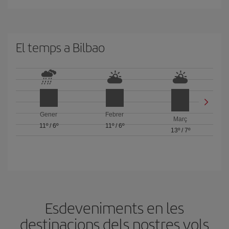
El temps a Bilbao
Gener
Febrer
Març
11º
/
6º
11º
/
6º
13º
/
7º
Esdeveniments en les
destinacions dels nostres vols