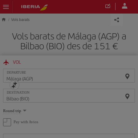
Skip to main content
Vols barats
Vols barats de Málaga (AGP) a
Bilbao (BIO) des de 151
VOL
DEPARTURE
DESTINATION
Select
Round trip
one
option
Pay with Avios