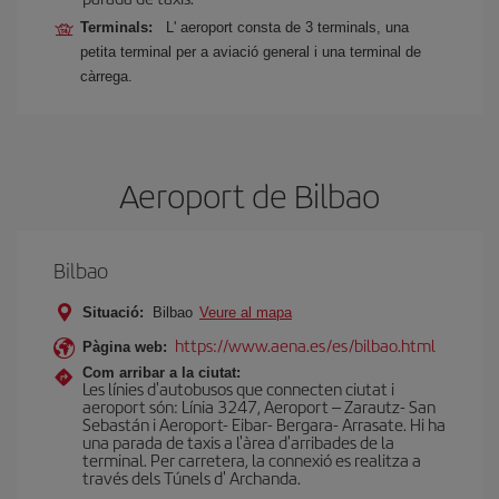
Terminals:
L' aeroport consta de 3 terminals, una
petita terminal per a aviació general i una terminal de
càrrega.
Aeroport de Bilbao
Bilbao
Situació:
Bilbao
Veure al mapa
https://www.aena.es/es/bilbao.html
Pàgina web:
Com arribar a la ciutat:
Les línies d'autobusos que connecten ciutat i
aeroport són: Línia 3247, Aeroport – Zarautz- San
Sebastán i Aeroport- Eibar- Bergara- Arrasate. Hi ha
una parada de taxis a l'àrea d'arribades de la
terminal. Per carretera, la connexió es realitza a
través dels Túnels d' Archanda.