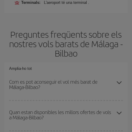
Terminals:
L'aeroport té una terminal .
Preguntes freqüents sobre els
nostres vols barats de Málaga -
Bilbao
Amplia-ho tot
Com es pot aconseguir el vol més barat de
Málaga-Bilbao?
Podràs estalviar en el preu del bitllet d'avió de Málaga-Bilbao-dest
i obtenir el vol més barat. Per aconseguir-ho, cal evitar les
Quan estan disponibles les millors ofertes de vols
a Málaga-Bilbao?
temporades altes, comprar amb antelació i tenir flexibilitat amb les
dates i els horaris d'anada i tornada.