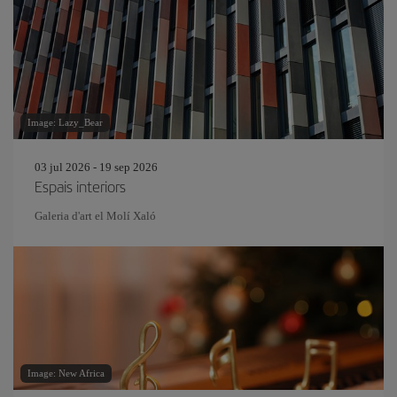
Image: Lazy_Bear
03 jul 2026 - 19 sep 2026
Espais interiors
Galeria d'art el Molí Xaló
Image: New Africa