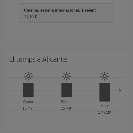
Cinema, estrena internacional, 1 seient
11,10
El temps a Alicante
Gener
Febrer
Març
15º
/
7º
15º
/
8º
17º
/
10º