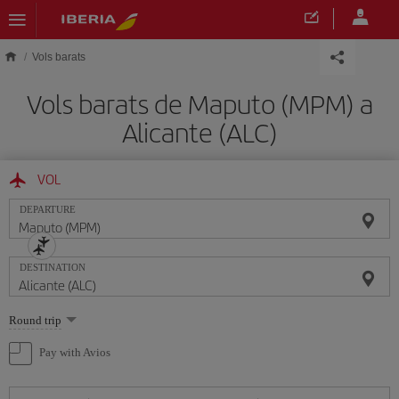
Skip to main content
Vols barats
Vols barats de Maputo (MPM) a
Alicante (ALC)
VOL
DEPARTURE
DESTINATION
Select
Round trip
one
option
Pay with Avios