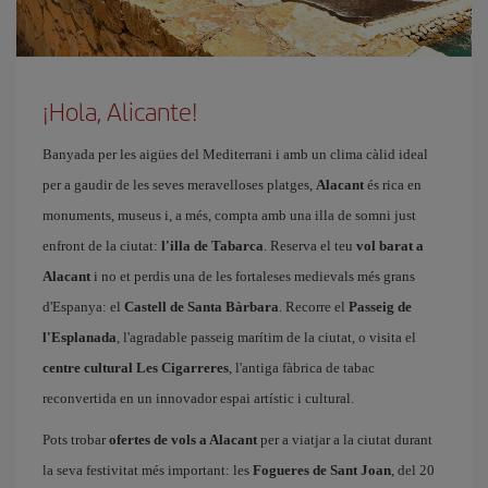
¡Hola, Alicante!
Banyada per les aigües del Mediterrani i amb un clima càlid ideal
per a gaudir de les seves meravelloses platges,
Alacant
és rica en
monuments, museus i, a més, compta amb una illa de somni just
enfront de la ciutat:
l'illa de Tabarca
. Reserva el teu
vol barat a
Alacant
i no et perdis una de les fortaleses medievals més grans
d'Espanya: el
Castell de Santa Bàrbara
. Recorre el
Passeig de
l'Esplanada
, l'agradable passeig marítim de la ciutat, o visita el
centre cultural Les Cigarreres
, l'antiga fàbrica de tabac
reconvertida en un innovador espai artístic i cultural.
Pots trobar
ofertes de vols a Alacant
per a viatjar a la ciutat durant
la seva festivitat més important: les
Fogueres de Sant Joan
, del 20