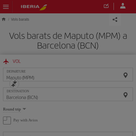
Skip to main content
Vols barats
Vols barats de Maputo (MPM) a
Barcelona (BCN)
VOL
DEPARTURE
DESTINATION
Select
Round trip
one
option
Pay with Avios