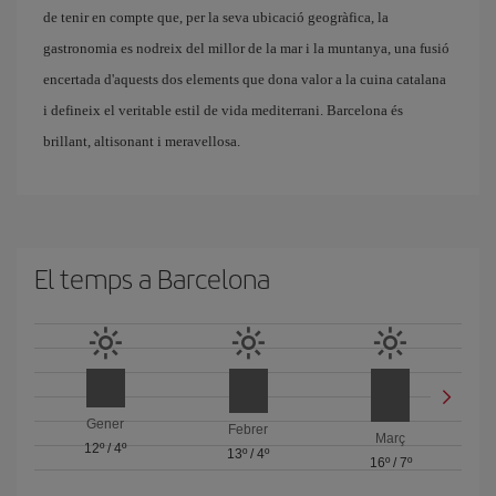
de tenir en compte que, per la seva ubicació geogràfica, la
gastronomia es nodreix del millor de la mar i la muntanya, una fusió
encertada d'aquests dos elements que dona valor a la cuina catalana
i defineix el veritable estil de vida mediterrani. Barcelona és
brillant, altisonant i meravellosa.
El temps a Barcelona
Gener
Febrer
Març
12º
/
4º
13º
/
4º
16º
/
7º