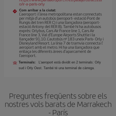
o/ir-a-paris-orly
Com arribar a la ciutat:
L'aeroport i l'àrea metropolitana estan connectats
per mitjà d'un autobús (aeroport- estació Pont de
Rungis del tren RER C) i una llançadora (aeroport-
estació Antony del RER B). També hi ha autobusos
exprés: Orlybus, Cars Air France line 1, Cars Air
France line 3, Val d'Europe Airports Shuttle i la
llançader 91.10. L'autobús nº 183 uneix Paris- Orly i
Disneyland Resort. La línia 7 de tramvia connecta l'
aeroport amb el metro. Hi ha una llançadora que
enllaça les diferents àrees d'aparcament de
l'aeroport.
Terminals:
L'aeroport està dividit en 2 terminals: Orly
sud i Orly Oest. També té una terminal de càrrega.
Preguntes freqüents sobre els
nostres vols barats de Marrakech
- París