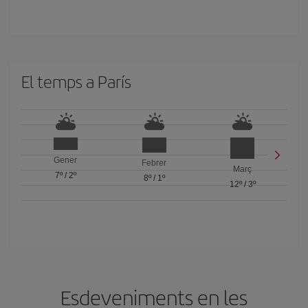
El temps a París
Gener
Febrer
Març
7º
/
2º
8º
/
1º
12º
/
3º
Esdeveniments en les