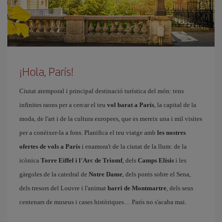
¡Hola, París!
Ciutat atemporal i principal destinació turística del món: tens
infinites raons per a cercar el teu
vol barat a París
, la capital de la
moda, de l'art i de la cultura europees, que es mereix una i mil visites
per a conèixer-la a fons. Planifica el teu viatge amb
les nostres
ofertes de vols a París
i enamora't de la ciutat de la llum: de la
icònica
Torre Eiffel i l'Arc de Triomf
, dels
Camps Elisis
i les
gàrgoles de la catedral de
Notre Dame
, dels ponts sobre el Sena,
dels tresors del Louvre i l'animat
barri de Montmartre
, dels seus
centenars de museus i cases històriques… París no s'acaba mai.