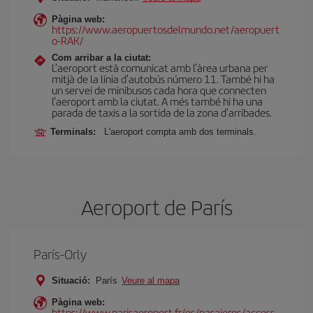
Pàgina web:
https://www.aeropuertosdelmundo.net/aeropuert
o-RAK/
Com arribar a la ciutat:
L'aeroport està comunicat amb l'àrea urbana per
mitjà de la línia d'autobús número 11. També hi ha
un servei de minibusos cada hora que connecten
l'aeroport amb la ciutat. A més també hi ha una
parada de taxis a la sortida de la zona d'arribades.
Terminals:
L'aeroport compta amb dos terminals.
Aeroport de París
París-Orly
Situació:
París
Veure al mapa
Pàgina web:
https://www.parisaeroport.fr/es/pasajeros/access