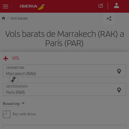
Skip to main content
Vols barats
Vols barats de Marrakech (RAK) a
París (PAR)
VOL
DEPARTURE
DESTINATION
Select
Round trip
one
option
Pay with Avios