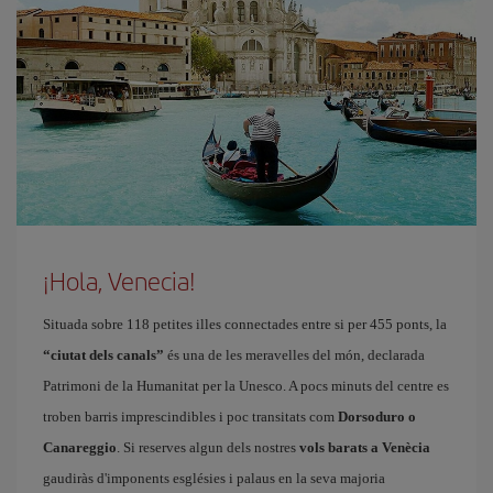
¡Hola, Venecia!
Situada sobre 118 petites illes connectades entre si per 455 ponts, la
“ciutat dels canals”
és una de les meravelles del món, declarada
Patrimoni de la Humanitat per la Unesco. A pocs minuts del centre es
troben barris imprescindibles i poc transitats com
Dorsoduro o
Canareggio
. Si reserves algun dels nostres
vols barats a Venècia
gaudiràs d'imponents esglésies i palaus en la seva majoria