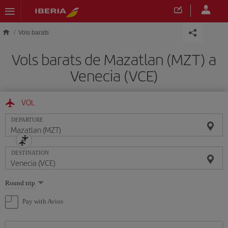
Skip to main content
Vols barats
Vols barats de Mazatlan (MZT) a
Venecia (VCE)
VOL
DEPARTURE
DESTINATION
Select
Round trip
one
option
Pay with Avios