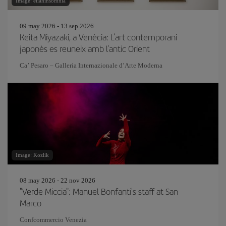
Image: eliahinsomnia
09 may 2026 - 13 sep 2026
Keita Miyazaki, a Venècia: L'art contemporani
japonès es reuneix amb l'antic Orient
Ca’ Pesaro – Galleria Internazionale d’Arte Moderna
Image: Kozlik
08 may 2026 - 22 nov 2026
"Verde Miccia": Manuel Bonfanti's staff at San
Marco
Confcommercio Venezia