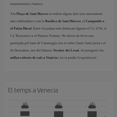
renaixentistes i barrocs.
A la
Plaça de Sant Marcos
es troben alguns dels seus monuments
més emblemàtics com la
Basílica de Sant Marcos
, el
Campanile o
el Palau Ducal
. Entre els palaus més destacats figuren el Ca’ d’Or; el
Ca’ Rezzonico o el Palazzo Fortuny. No deixis de fer-te una
passejada pel barri de Canareggio (on es troba l'antic barri jueu) o el
de Dorsoduro, seu del Palazzo
Vernier dei Leoni
. Aconsegueix les
millors ofertes de vols a Venècia
i no et perdis l'experiència!
El temps a Venecia