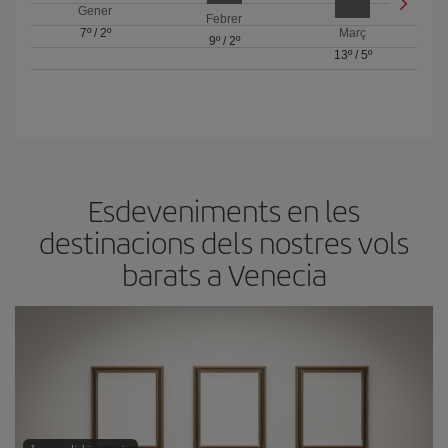
Gener
Febrer
7º
/
2º
Març
9º
/
2º
13º
/
5º
Esdeveniments en les
destinacions dels nostres vols
barats a Venecia