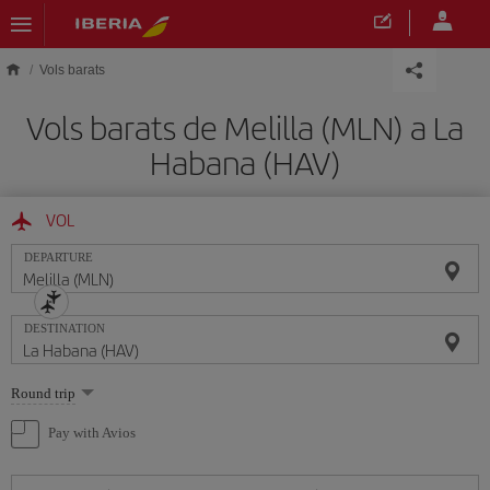
Skip to main content
Vols barats
Vols barats de Melilla (MLN) a La
Habana (HAV)
VOL
DEPARTURE
DESTINATION
Select
Round trip
one
option
Pay with Avios