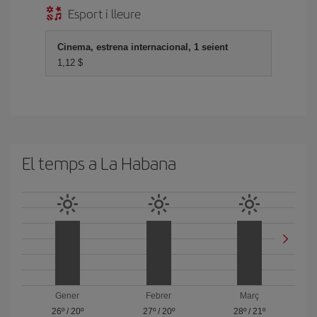
Esport i lleure
Cinema, estrena internacional, 1 seient
1,12 $
El temps a La Habana
Gener
Febrer
Març
26º
/
20º
27º
/
20º
28º
/
21º