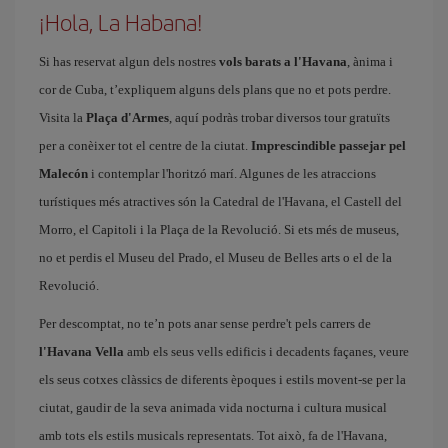
¡Hola, La Habana!
Si has reservat algun dels nostres
vols barats a l'Havana
, ànima i
cor de Cuba, t’expliquem alguns dels plans que no et pots perdre.
Visita la
Plaça d'Armes
, aquí podràs trobar diversos tour gratuïts
per a conèixer tot el centre de la ciutat.
Imprescindible passejar pel
Malecón
i contemplar l'horitzó marí. Algunes de les atraccions
turístiques més atractives són la Catedral de l'Havana, el Castell del
Morro, el Capitoli i la Plaça de la Revolució. Si ets més de museus,
no et perdis el Museu del Prado, el Museu de Belles arts o el de la
Revolució.
Per descomptat, no te’n pots anar sense perdre't pels carrers de
l'Havana Vella
amb els seus vells edificis i decadents façanes, veure
els seus cotxes clàssics de diferents èpoques i estils movent-se per la
ciutat, gaudir de la seva animada vida nocturna i cultura musical
amb tots els estils musicals representats. Tot això, fa de l'Havana,