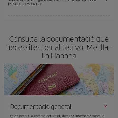
Melilla-La Habana?
de les tarifes més barates (turista). Per aquest motiu, comprar
amb antelació és
fonamental
per aconseguir
vols barats
.
A Iberia tenim diferents tarifes per garantir-te el millor preu segons
les teves necessitats de viatge. La tarifa bàsica et garanteix el vol
més barat.
Consulta la documentació que
necessites per al teu vol Melilla -
La Habana
Documentació general
Quan acabis la compra del bitllet, demana informació sobre la