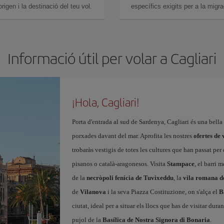
igen i la destinació del teu vol.
específics exigits per a la migra
Informació útil per volar a Cagliari
¡Hola, Cagliari!
Porta d'entrada al sud de Sardenya, Cagliari és una bella
porxades davant del mar. Aprofita les nostres
ofertes de
trobaràs vestigis de totes les cultures que han passat per 
pisanos o català-aragonesos. Visita
Stampace
, el barri 
de la
necròpoli fenícia de Tuvixeddu
, la
vila romana de
de
Vilanova
i la seva Piazza Costituzione, on s'alça el
B
ciutat, ideal per a situar els llocs que has de visitar duran
pujol de la
Basílica de Nostra Signora di Bonaria
.