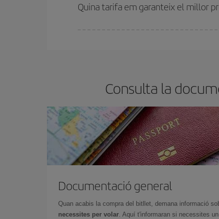
motiu, comprar amb antelació és
fonamental
per
Quina tarifa em garanteix el millor p
A Iberia tenim diferents tarifes per garantir-te el 
Consulta la docume
Documentació general
Quan acabis la compra del bitllet, demana informació so
necessites per volar
. Aquí t'informaran si necessites u