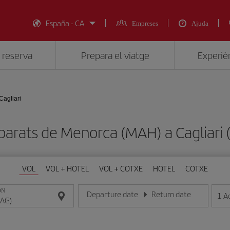
España - CA
Empreses
Ajuda
 reserva
Prepara el viatge
Experièn
Cagliari
 barats de Menorca (MAH) a Cagliari 
VOL
VOL + HOTEL
VOL + COTXE
HOTEL
COTXE
ON
Departure date
Return date
1
A
Introduce la fecha en format dia/mes/any
Introduce la fecha en format