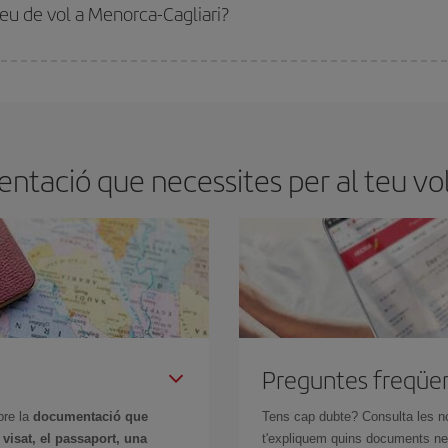
 aconseguir
vols barats
.
reu de vol a Menorca-Cagliari?
millor preu segons les teves necessitats de viatge. La tarifa bàsica et garantei
ntació que necessites per al teu vol
Preguntes freqüe
bre la
documentació que
Tens cap dubte? Consulta les n
n
visat, el passaport, una
t'expliquem quins documents nec