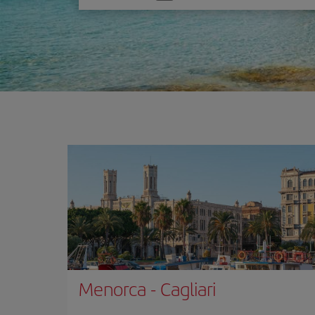
one
option
Menorca
-
Cagliari