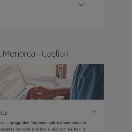
x el vol més barat.
 Menorca - Cagliari
nts
ostres
preguntes freqüents sobre documentació
:
essites per volar amb Iberia, així com els tràmits