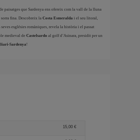
tat de paisatges que Sardenya ens ofereix com la vall de la lluna
 sorra fina. Descobreix la
Costa Esmeralda
i el seu litoral,
es seves esglésies romàniques, revela la història i el passat
oble medieval de
Castelsardo
al golf d’Asinara, presidit per un
gliari-Sardenya
!
15,00