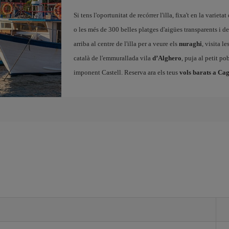
Si tens l'oportunitat de recórrer l'illa, fixa't en la varie
o les més de 300 belles platges d'aigües transparents i de
arriba al centre de l'illa per a veure els
nuraghi
, visita l
català de l'emmurallada vila
d’Alghero
, puja al petit p
imponent Castell. Reserva ara els teus
vols barats a Ca