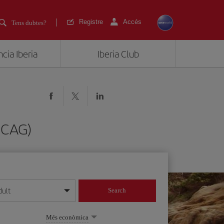
Registre
Accés
Tens dubtes?
cia Iberia
Iberia Club
(CAG)
dult
Search
 dia/mes/any
Més econòmica