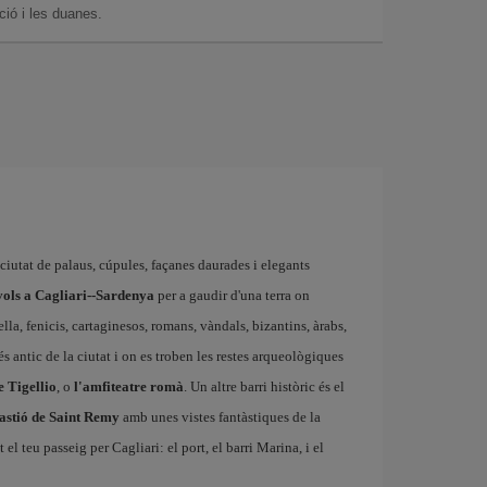
ció i les duanes.
 ciutat de palaus, cúpules, façanes daurades i elegants
 vols a Cagliari--Sardenya
per a gaudir d'una terra on
ella, fenicis, cartaginesos, romans, vàndals, bizantins, àrabs,
més antic de la ciutat i on es troben les restes arqueològiques
 Tigellio
, o
l'amfiteatre romà
. Un altre barri històric és el
astió de Saint Remy
amb unes vistes fantàstiques de la
t el teu passeig per Cagliari: el port, el barri Marina, i el