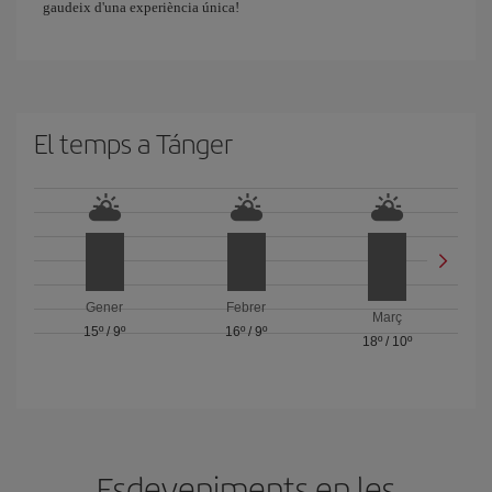
gaudeix d'una experiència única!
El temps a Tánger
Gener
Febrer
Març
15º
/
9º
16º
/
9º
18º
/
10º
Esdeveniments en les