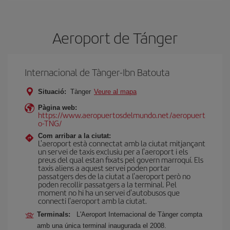
Aeroport de Tánger
Internacional de Tànger-Ibn Batouta
Situació:
Tànger
Veure al mapa
Pàgina web:
https://www.aeropuertosdelmundo.net/aeropuert
o-TNG/
Com arribar a la ciutat:
L'aeroport està connectat amb la ciutat mitjançant
un servei de taxis exclusiu per a l'aeroport i els
preus del qual estan fixats pel govern marroquí. Els
taxis aliens a aquest servei poden portar
passatgers des de la ciutat a l'aeroport però no
poden recollir passatgers a la terminal. Pel
moment no hi ha un servei d'autobusos que
connecti l'aeroport amb la ciutat.
Terminals:
L'Aeroport Internacional de Tànger compta
amb una única terminal inaugurada el 2008.