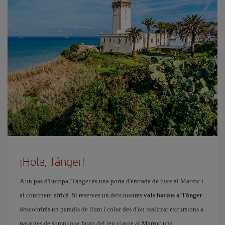
¡Hola, Tánger!
A un pas d'Europa, Tànger és una porta d'entrada de luxe al Marroc i
al continent africà. Si reserves un dels nostres
vols barats a Tànger
descobriràs un paradís de llum i color des d'on realitzar excursions a
paratges de somni que faran del teu viatge al Marroc una