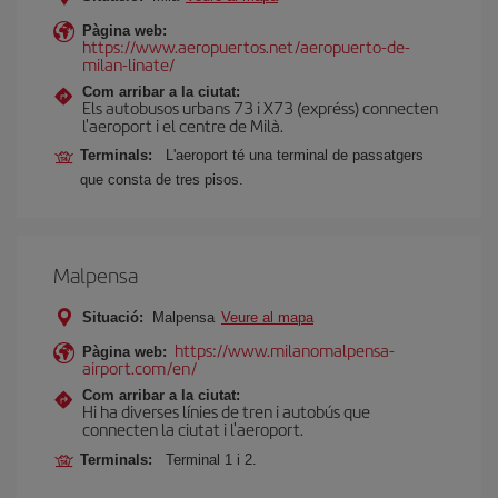
Pàgina web:
https://www.aeropuertos.net/aeropuerto-de-
milan-linate/
Com arribar a la ciutat:
Els autobusos urbans 73 i X73 (expréss) connecten
l'aeroport i el centre de Milà.
Terminals:
L'aeroport té una terminal de passatgers
que consta de tres pisos.
Malpensa
Situació:
Malpensa
Veure al mapa
https://www.milanomalpensa-
Pàgina web:
airport.com/en/
Com arribar a la ciutat:
Hi ha diverses línies de tren i autobús que
connecten la ciutat i l'aeroport.
Terminals:
Terminal 1 i 2.