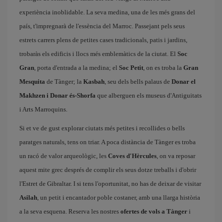
experiència inoblidable. La seva medina, una de les més grans del
país, t'impregnarà de l'essència del Marroc. Passejant pels seus
estrets carrers plens de petites cases tradicionals, patis i jardins,
trobaràs els edificis i llocs més emblemàtics de la ciutat. El
Soc
Gran
, porta d'entrada a la medina; el
Soc Petit
, on es troba la
Gran
Mesquita
de Tànger; la
Kasbah
, seu dels bells palaus de
Donar el
Makhzen i Donar és-Shorfa
que alberguen els museus d'Antiguitats
i Arts Marroquins.
Si et ve de gust explorar ciutats més petites i recollides o bells
paratges naturals, tens on triar. A poca distància de Tànger es troba
un racó de valor arqueològic, les
Coves d'Hèrcules
, on va reposar
aquest mite grec després de complir els seus dotze treballs i d'obrir
l'Estret de Gibraltar. I si tens l'oportunitat, no has de deixar de visitar
Asilah
, un petit i encantador poble costaner, amb una llarga història
a la seva esquena. Reserva les nostres
ofertes de vols a Tànger
i