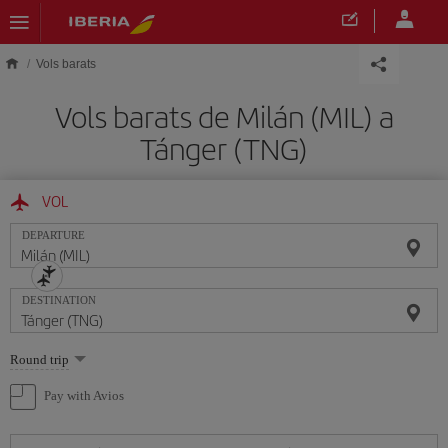
Skip to main content
Vols barats
Vols barats de Milán (MIL) a
Tánger (TNG)
VOL
DEPARTURE
DESTINATION
Select
Round trip
one
option
Pay with Avios