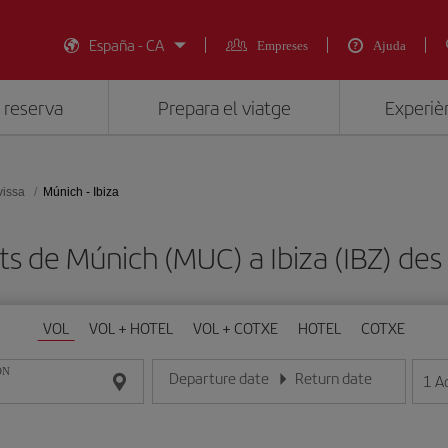
España - CA
Empreses
Ajuda
 reserva
Prepara el viatge
Experièn
vissa
Múnich - Ibiza
ats de Múnich (MUC) a Ibiza (IBZ) d
VOL
VOL + HOTEL
VOL + COTXE
HOTEL
COTXE
ON
Departure date
Return date
1
A
Introduce la fecha en format dia/mes/any
Introduce la fecha en format