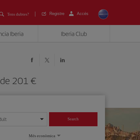
Registre
Accés
Tens dubtes?
cia Iberia
Iberia Club
es de 201
dult
Search
 dia/mes/any
Més econòmica