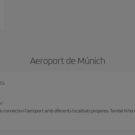
Aeroport de Múnich
uss
m/
ús connecten l'aeroport amb diferents localitats properes. També hi ha u