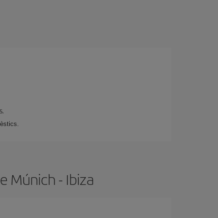
s.
èstics.
e Múnich - Ibiza