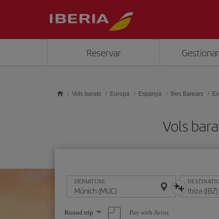
Skip to main content
Reservar
Gestionar
Vols barats
Europa
Espanya
Illes Balears
Ei
Vols bar
DEPARTURE
DESTINATI
Select
Pay with Avios
Round trip