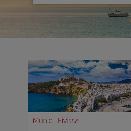
one
option
Munic
-
Eivissa