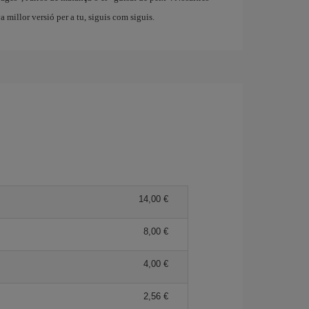
eva millor versió per a tu, siguis com siguis.
14,00
8,00
4,00
2,56