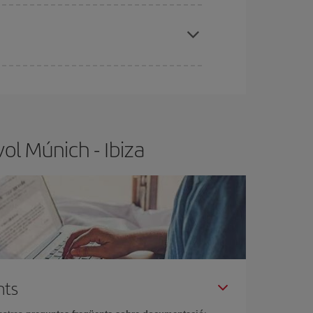
x el vol més barat.
t.
Normalment,
com més aviat
reservis els
barat.
ol Múnich - Ibiza
nts