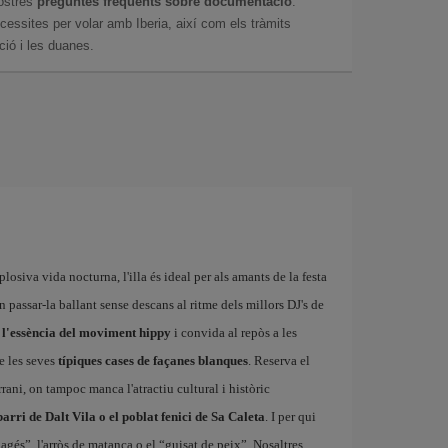
ostres
preguntes freqüents sobre documentació
:
essites per volar amb Iberia, així com els tràmits
ció i les duanes.
plosiva vida nocturna, l'illa és ideal per als amants de la festa
n passar-la ballant sense descans al ritme dels millors DJ's de
a
l'essència del moviment hippy
i convida al repòs a les
e les seves
típiques cases de façanes blanques
. Reserva el
rani, on tampoc manca l'atractiu cultural i històric
barri de Dalt Vila o el poblat fenici de Sa Caleta
. I per qui
pagés”, l'arròs de matança o el “guisat de peix”. Nosaltres