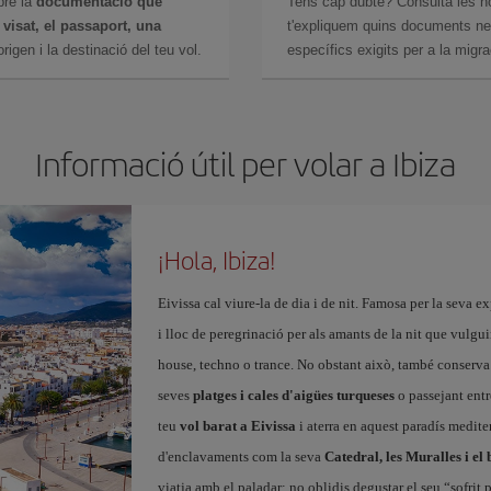
bre la
documentació que
Tens cap dubte? Consulta les n
n
visat, el passaport, una
t'expliquem quins documents nec
igen i la destinació del teu vol.
específics exigits per a la migra
Informació útil per volar a Ibiza
¡Hola, Ibiza!
Eivissa cal viure-la de dia i de nit. Famosa per la seva ex
i lloc de peregrinació per als amants de la nit que vulgui
house, techno o trance. No obstant això, també conserv
seves
platges i cales d'aigües turqueses
o passejant entr
teu
vol barat a Eivissa
i aterra en aquest paradís mediter
d'enclavaments com la seva
Catedral, les Muralles i el 
viatja amb el paladar: no oblidis degustar el seu “sofrit 