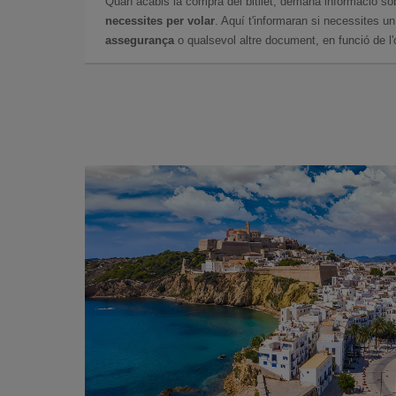
Quan acabis la compra del bitllet, demana informació so
necessites per volar
. Aquí t'informaran si necessites u
assegurança
o qualsevol altre document, en funció de l'or