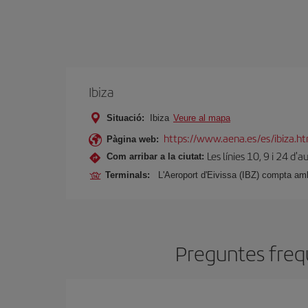
Ibiza
Situació:
Ibiza
Veure al mapa
https://www.aena.es/es/ibiza.h
Pàgina web:
Les línies 10, 9 i 24 d'
Com arribar a la ciutat:
Terminals:
L'Aeroport d'Eivissa (IBZ) compta amb
Preguntes freqü