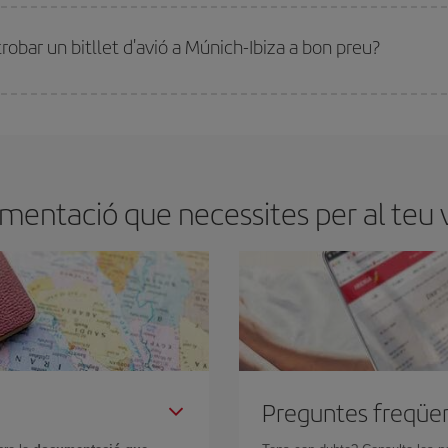
millor preu segons les teves necessitats de viatge. La tarifa bàsica et garantei
robar un bitllet d'avió a Múnich-Ibiza a bon preu?
tmana. Les claus per trobar els millors preus són
l'anticipació i la flexibilita
ens flexibilitat amb les dates i els horaris del viatge, podràs
triar el preu més 
mentació que necessites per al teu v
Preguntes freqüe