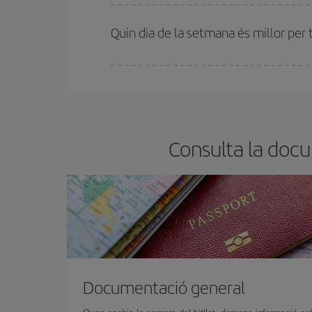
A Iberia tenim diferents tarifes per garantir-te el 
Quin dia de la setmana és millor per t
Pots trobar vols econòmics qualsevol dia de la se
bitllets d'avió, més barats et sortiran. A més, si t
Consulta la docu
Documentació general