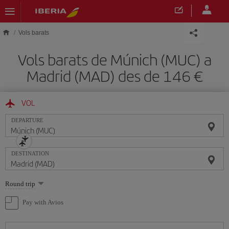
Skip to main content
Vols barats
Vols barats de Múnich (MUC) a
Madrid (MAD) des de 146
VOL
DEPARTURE
DESTINATION
Select
Round trip
one
option
Pay with Avios