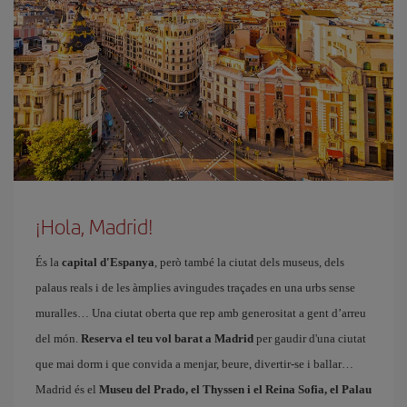
¡Hola, Madrid!
És la
capital d'Espanya
, però també la ciutat dels museus, dels
palaus reals i de les àmplies avingudes traçades en una urbs sense
muralles… Una ciutat oberta que rep amb generositat a gent d’arreu
del món.
Reserva el teu vol barat a Madrid
per gaudir d'una ciutat
que mai dorm i que convida a menjar, beure, divertir-se i ballar
Madrid és el
Museu del Prado, el Thyssen i el Reina Sofia, el Palau