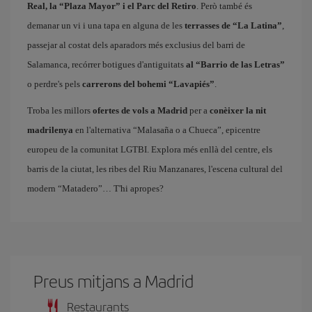
Real, la “Plaza Mayor” i el Parc del Retiro
. Però també és
demanar un vi i una tapa en alguna de les
terrasses de “La Latina”
,
passejar al costat dels aparadors més exclusius del barri de
Salamanca, recórrer botigues d'antiguitats
al “Barrio de las Letras”
o perdre's pels
carrerons del bohemi “Lavapiés”
.
Troba les millors
ofertes de vols a Madrid
per a
conèixer la nit
madrilenya
en l'alternativa “Malasaña o a Chueca”, epicentre
europeu de la comunitat LGTBI. Explora més enllà del centre, els
barris de la ciutat, les ribes del Riu Manzanares, l'escena cultural del
modern “Matadero”… T'hi apropes?
Preus mitjans a Madrid
Restaurants