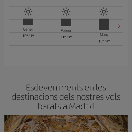
Gener
Febrer
Març
10º
/
1º
11º
/
1º
15º
/
4º
Esdeveniments en les
destinacions dels nostres vols
barats a Madrid