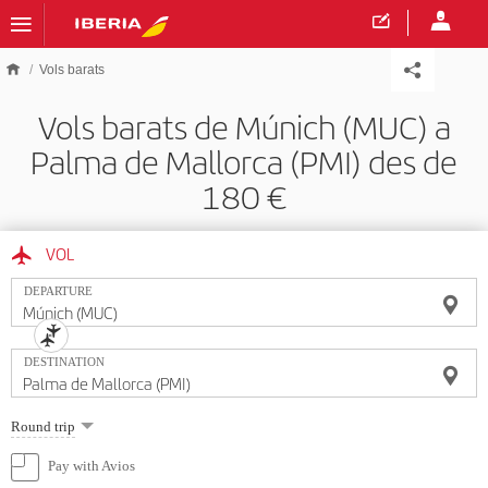
Skip to main content
Vols barats
Vols barats de Múnich (MUC) a
Palma de Mallorca (PMI) des de
180
VOL
DEPARTURE
DESTINATION
Select
Round trip
one
option
Pay with Avios