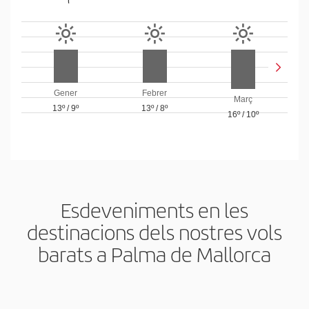
Gener
Febrer
Març
13º
/
9º
13º
/
8º
16º
/
10º
Esdeveniments en les
destinacions dels nostres vols
barats a Palma de Mallorca