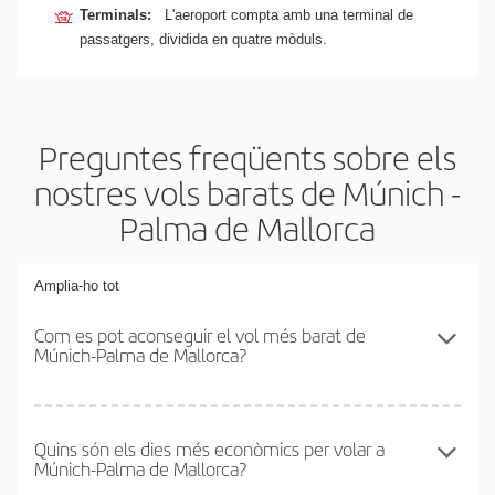
Terminals:
L'aeroport compta amb una terminal de
passatgers, dividida en quatre mòduls.
Preguntes freqüents sobre els
nostres vols barats de Múnich -
Palma de Mallorca
Amplia-ho tot
Com es pot aconseguir el vol més barat de
Múnich-Palma de Mallorca?
Podràs estalviar en el preu del bitllet d'avió de Múnich-Palma de
Mallorca-dest i obtenir el vol més barat. Per aconseguir-ho, cal
Quins són els dies més econòmics per volar a
Múnich-Palma de Mallorca?
evitar les temporades altes, comprar amb antelació i tenir
flexibilitat amb les dates i els horaris d'anada i tornada.