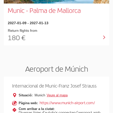
Munic
-
Palma de Mallorca
2027-01-09
-
2027-01-13
Return flights from
180
Aeroport de Múnich
Internacional de Munic-Franz Josef Strauss
Situació:
Munich
Veure al mapa
https://www.munich-airport.com/
Pàgina web:
Com arribar a la ciutat:
Diverses línies d'autobús connecten l'aeroport amb