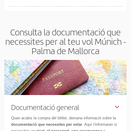
Pots trobar vols econòmics qualsevol dia de la setmana. Les
claus per trobar els millors preus són
l'anticipació i la flexibilitat.
Normalment,
com més aviat
reservis els bitllets d'avió, més
Consulta la documentació que
barats et sortiran. A més, si tens flexibilitat amb les dates i els
horaris del viatge, podràs
triar el preu més barat.
necessites per al teu vol Múnich -
Palma de Mallorca
Documentació general
Quan acabis la compra del bitllet, demana informació sobre la
documentació que necessites per volar
. Aquí t'informaran si
necessites un
visat, el passaport, una assegurança
o