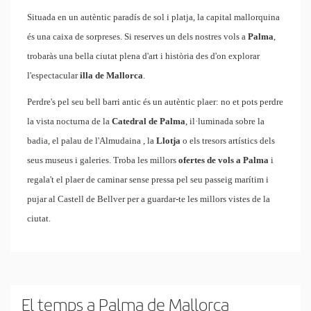
Situada en un autèntic paradís de sol i platja, la capital mallorquina
és una caixa de sorpreses. Si reserves un dels nostres vols a
Palma
,
trobaràs una bella ciutat plena d'art i història des d'on explorar
l'espectacular
illa de Mallorca
.
Perdre's pel seu bell barri antic és un autèntic plaer: no et pots perdre
la vista nocturna de la
Catedral de Palma
, il·luminada sobre la
badia, el palau de l'Almudaina
, la
Llotja
o els tresors artístics dels
seus museus i galeries. Troba les millors
ofertes de vols a Palma
i
regala't el plaer de caminar sense pressa pel seu passeig marítim i
pujar al Castell de Bellver per a guardar-te les millors vistes de la
ciutat.
El temps a Palma de Mallorca