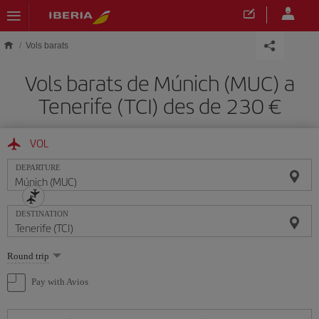
Skip to main content
Vols barats
Vols barats de Múnich (MUC) a
Tenerife (TCI) des de 230
VOL
DEPARTURE
DESTINATION
Select
Round trip
one
option
Pay with Avios