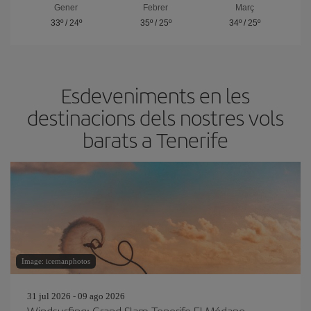
Gener
Febrer
Març
33º
/
24º
35º
/
25º
34º
/
25º
Esdeveniments en les
destinacions dels nostres vols
barats a Tenerife
Image: icemanphotos
31 jul 2026 - 09 ago 2026