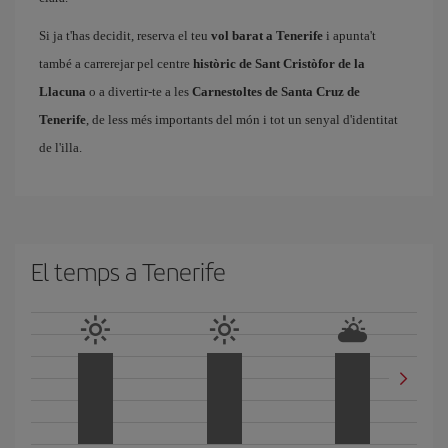
Si ja t'has decidit, reserva el teu
vol barat a Tenerife
i apunta't
també a carrerejar pel centre
històric de Sant Cristòfor de la
Llacuna
o a divertir-te a les
Carnestoltes de Santa Cruz de
Tenerife
, de less més importants del món i tot un senyal d'identitat
de l'illa.
El temps a Tenerife