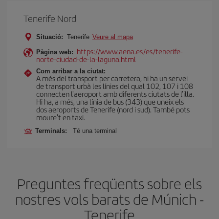
Tenerife Nord
Situació:
Tenerife
Veure al mapa
https://www.aena.es/es/tenerife-
Pàgina web:
norte-ciudad-de-la-laguna.html
Com arribar a la ciutat:
A més del transport per carretera, hi ha un servei
de transport urbà les línies del qual 102, 107 i 108
connecten l'aeroport amb diferents ciutats de l'illa.
Hi ha, a més, una línia de bus (343) que uneix els
dos aeroports de Tenerife (nord i sud). També pots
moure't en taxi.
Terminals:
Té una terminal
Preguntes freqüents sobre els
nostres vols barats de Múnich -
Tenerife