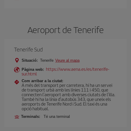
Aeroport de Tenerife
Tenerife Sud
Situació:
Tenerife
Veure al mapa
https://www.aena.es/es/tenerife-
Pàgina web:
sur.html
Com arribar a la ciutat:
A més del transport per carretera, hi ha un servei
de transport urbà amb les línies 111 i 450, que
connecten l’aeroport amb diverses ciutats de l’illa.
També hi ha la línia d’autobús 343, que uneix els
aeroports de Tenerife Nord i Sud. El taxi és una
opció habitual.
Terminals:
Té una terminal