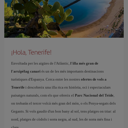
¡Hola, Tenerife!
Envoltada per les aigües de l'Atlàntic,
l'illa més gran de
l'arxipèlag canari
és un de les més importants destinacions
turístiques d'Espanya. Cerca entre les nostres
ofertes de vols a
Tenerife
i descobreix una illa rica en història, oci i espectaculars
paisatges naturals, com els que ofereix el
Parc Nacional del Teide
,
on trobaràs el tercer volcà més gran del món, o els Penya-segats dels
Gegants. Si vols gaudir d'un bon bany al sol, tens platges on triar: al
nord, platges de còdols i sorra negra, al sud, les de sorra més fina i
clara.