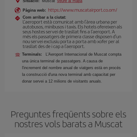
Situació:
Muscat
Veure al mapa
https://www.muscatairport.co.om/
Pàgina web:
Com arribar a la ciutat:
L'aeroport està comunicat amb l'àrea urbana per
autobusos, minibusos i taxis. Els hotels ofereixen als
seus hostes servei de trasllat fins a l'aeroport. A
més els passatgers de primera classe disposen d'un
nou servei exclusiu porta a porta amb xofer per al
trasllat des de i cap a l'aeroport.
Terminals:
L'Aeroport Internacional de Muscat compta
una única terminal de passatgers. A causa de
l'increment del nombre anual de viatgers està en procés
la construcció d'una nova terminal amb capacitat per
donar servei a 12 milions de visitants anuals.
Preguntes freqüents sobre els
nostres vols barats a Muscat