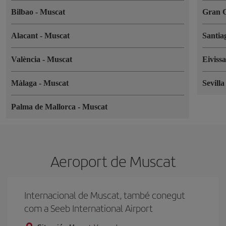
Bilbao
-
Muscat
Gran 
Alacant
-
Muscat
Santia
València
-
Muscat
Eiviss
Màlaga
-
Muscat
Sevill
Palma de Mallorca
-
Muscat
Aeroport de Muscat
Internacional de Muscat, també conegut
com a Seeb International Airport