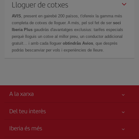
Lloguer de cotxes
AVIS
, present en gairebé 200 països, t'ofereix la gamma més
completa de cotxes de lloguer. A més, pel sol fet de ser
soci
Iberia Plus
gaudiràs d'avantatges exclusius: tarifes especials
perquè lloguis un cotxe al millor preu, un conductor addicional
gratuït… i amb cada lloguer
obtindràs Avios
, que després
podràs bescanviar per vols i experiències de lleure.
A la xarxa
Del teu interès
Millor preu garantit
Iberia és més
La teva seguretat és el més importat