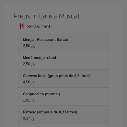
Preus mitjans a Muscat
Restaurants
Menjar, Restaurant Barato
2,50 ﷼
Menú menjar ràpid
2,50 ﷼
Cervesa local (got o pinta de 0,5 litres)
4,50 ﷼
Cappuccino (normal)
1,91 ﷼
Refresc (ampolla de 0,33 litres)
0,37 ﷼