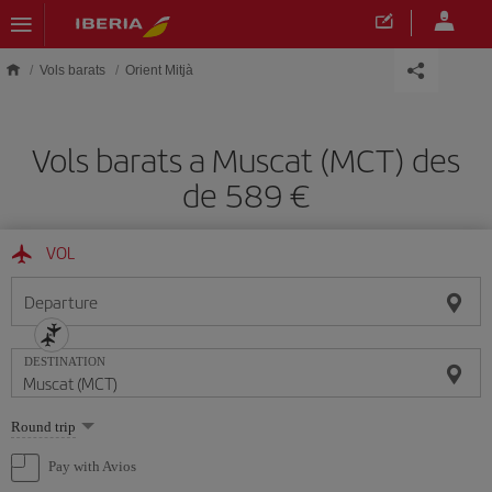
Skip to main content
Vols barats
Orient Mitjà
Vols barats a Muscat (MCT) des
de 589
VOL
Departure
DESTINATION
Select
Round trip
one
option
Pay with Avios