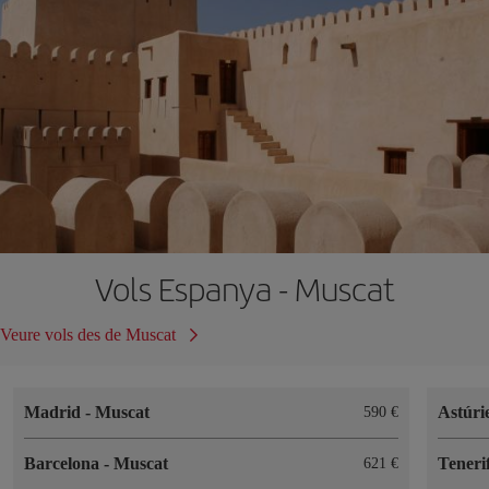
Vols Espanya - Muscat
Veure vols des de Muscat
Madrid
-
Muscat
Astúri
590
Barcelona
-
Muscat
Teneri
621