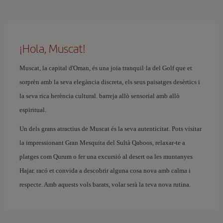
¡Hola, Muscat!
Muscat, la capital d'Oman, és una joia tranquil·la del Golf que et
sorprèn amb la seva elegància discreta, els seus paisatges desèrtics i
la seva rica herència cultural. barreja allò sensorial amb allò
espiritual.
Un dels grans atractius de Muscat és la seva autenticitat. Pots visitar
la impressionant Gran Mesquita del Sultà Qaboos, relaxar-te a
platges com Qurum o fer una excursió al desert oa les muntanyes
Hajar. racó et convida a descobrir alguna cosa nova amb calma i
respecte. Amb aquests vols barats, volar serà la teva nova rutina.