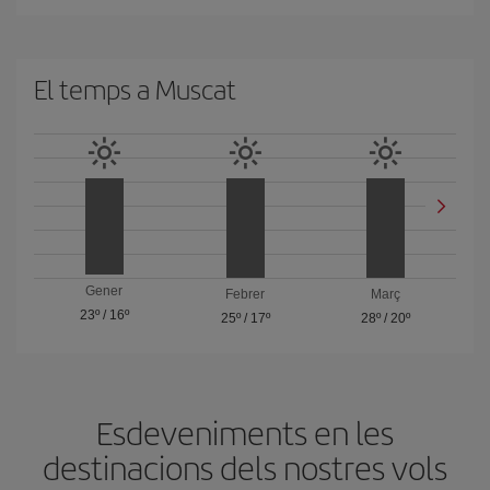
El temps a Muscat
Gener
Febrer
Març
23º
/
16º
25º
/
17º
28º
/
20º
Esdeveniments en les
destinacions dels nostres vols