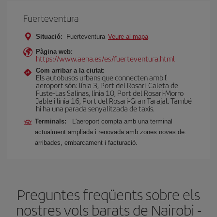
Fuerteventura
Situació:
Fuerteventura
Veure al mapa
Pàgina web:
https://www.aena.es/es/fuerteventura.html
Com arribar a la ciutat:
Els autobusos urbans que connecten amb l'
aeroport són: línia 3, Port del Rosari-Caleta de
Fuste-Las Salinas, línia 10, Port del Rosari-Morro
Jable i línia 16, Port del Rosari-Gran Tarajal. També
hi ha una parada senyalitzada de taxis.
Terminals:
L'aeroport compta amb una terminal
actualment ampliada i renovada amb zones noves de:
arribades, embarcament i facturació.
Preguntes freqüents sobre els
nostres vols barats de Nairobi -