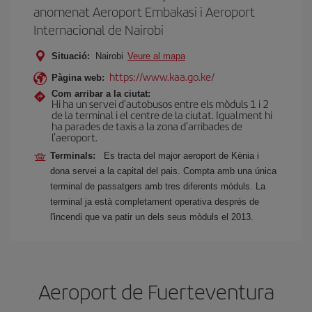
anomenat Aeroport Embakasi i Aeroport
Internacional de Nairobi
Situació:
Nairobi
Veure al mapa
https://www.kaa.go.ke/
Pàgina web:
Com arribar a la ciutat:
Hi ha un servei d'autobusos entre els mòduls 1 i 2
de la terminal i el centre de la ciutat. Igualment hi
ha parades de taxis a la zona d'arribades de
l'aeroport.
Terminals:
Es tracta del major aeroport de Kènia i
dona servei a la capital del pais. Compta amb una única
terminal de passatgers amb tres diferents mòduls. La
terminal ja està completament operativa després de
l'incendi que va patir un dels seus mòduls el 2013.
Aeroport de Fuerteventura