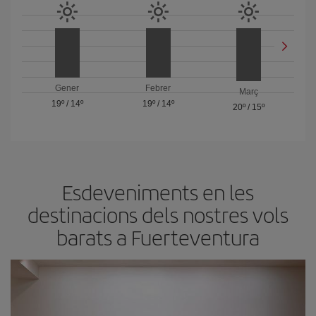
Gener
Febrer
Març
19º
/
14º
19º
/
14º
20º
/
15º
Esdeveniments en les
destinacions dels nostres vols
barats a Fuerteventura