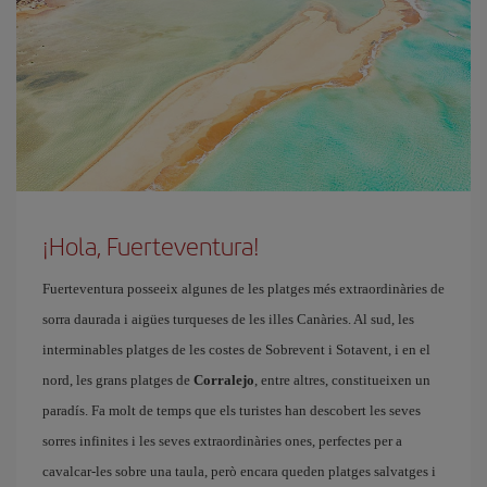
¡Hola, Fuerteventura!
Fuerteventura posseeix algunes de les platges més extraordinàries de
sorra daurada i aigües turqueses de les illes Canàries. Al sud, les
interminables platges de les costes de Sobrevent i Sotavent, i en el
nord, les grans platges de
Corralejo
, entre altres, constitueixen un
paradís. Fa molt de temps que els turistes han descobert les seves
sorres infinites i les seves extraordinàries ones, perfectes per a
cavalcar-les sobre una taula, però encara queden platges salvatges i