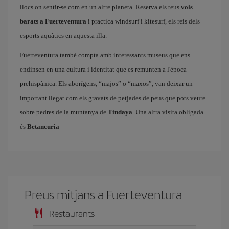
llocs on sentir-se com en un altre planeta. Reserva els teus
vols
barats a Fuerteventura
i practica windsurf i kitesurf, els reis dels
esports aquàtics en aquesta illa.
Fuerteventura també compta amb interessants museus que ens
endinsen en una cultura i identitat que es remunten a l'època
prehispànica. Els aborígens, “majos” o “maxos”, van deixar un
important llegat com els gravats de petjades de peus que pots veure
sobre pedres de la muntanya de
Tindaya
. Una altra visita obligada
és
Betancuria
Preus mitjans a Fuerteventura
Restaurants