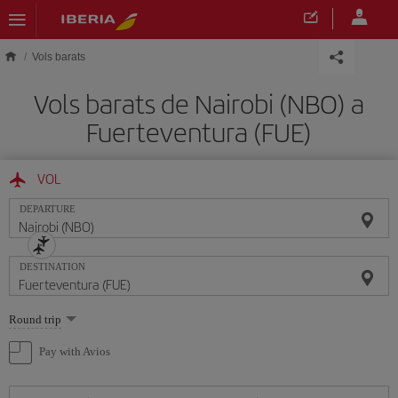
Skip to main content
Vols barats
Vols barats de Nairobi (NBO) a
Fuerteventura (FUE)
VOL
DEPARTURE
DESTINATION
Select
Round trip
one
option
Pay with Avios