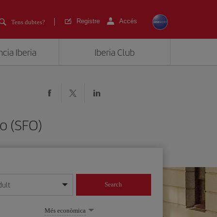
Registre
Accés
Tens dubtes?
cia Iberia
Iberia Club
o (SFO)
dult
Search
 dia/mes/any
Més econòmica