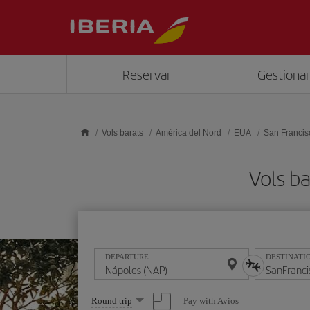
Skip to main content
Reservar
Gestionar
Vols barats
Amèrica del Nord
EUA
San Francis
Vols b
DEPARTURE
DESTINATI
Select
Pay with Avios
Round trip