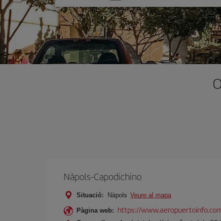
one
option
O
Nàpols-Capodichino
Situació:
Nàpols
Veure al mapa
https://www.aeropuertoinfo.com
Pàgina web: