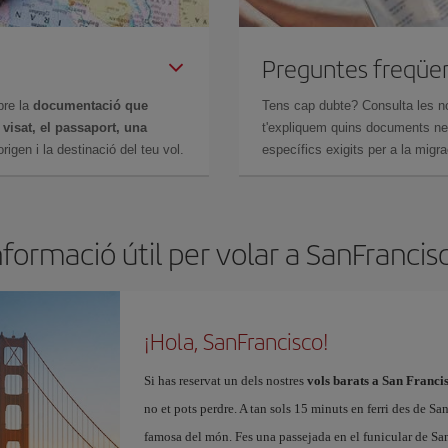
Preguntes freqüe
bre la
documentació que
Tens cap dubte? Consulta les n
n
visat, el passaport, una
t'expliquem quins documents nec
igen i la destinació del teu vol.
específics exigits per a la migra
nformació útil per volar a SanFrancis
¡Hola, SanFrancisco!
Si has reservat un dels nostres
vols barats a San Franci
no et pots perdre. A tan sols 15 minuts en ferri des de Sa
famosa del món. Fes una passejada en el funicular de Sa