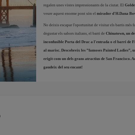
regalen unes vistes impressionants de la ciutat. El
Golde
veure aquest enorme pont són el
mirador d'H.Dana Bowe
No deixis escapar l'oportunitat de visitar els barris més 
degustar els sabors italians, el barri de
Chinatown
, un d
inconfusible Porta del Drac a l'entrada o el barri de
F
al marisc. Descobreix les ”famoses
Painted Ladies
”, u
erigit com un dels grans atractius de San Francisco. A
gaudeix del seu encant!
o