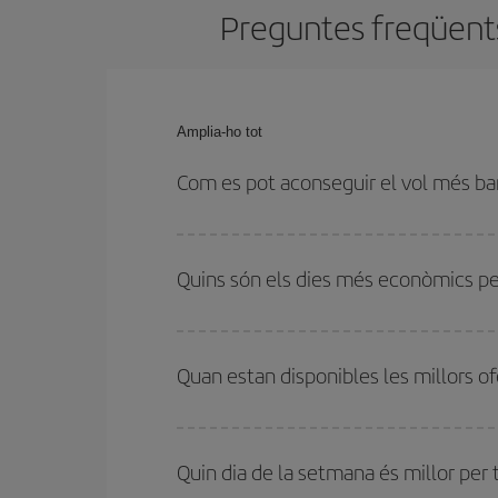
Preguntes freqüents
Amplia-ho tot
Com es pot aconseguir el vol més ba
Podràs estalviar en el preu del bitllet d'avió de 
tenir flexibilitat amb les dates i els horaris d'anada
Quins són els dies més econòmics pe
Per saber quins dies et sortirà més econòmic vola
dates havies pensat viatjar. Et mostrarem els v
Quan estan disponibles les millors o
tornada, perquè puguis trobar la millor oferta. A 
més en el preu del bitllet.
Pots aconseguir els vols més barats viatjant
fora
se solen considerar temporada alta. A més, i sob
Quin dia de la setmana és millor per 