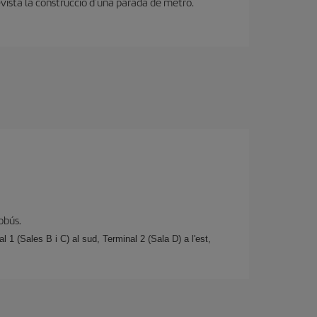
revista la construcció d’una parada de metro.
tobús.
l 1 (Sales B i C) al sud, Terminal 2 (Sala D) a l'est,