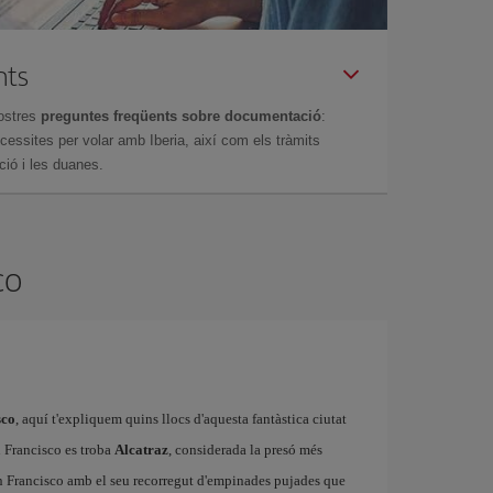
nts
ostres
preguntes freqüents sobre documentació
:
essites per volar amb Iberia, així com els tràmits
ció i les duanes.
co
sco
, aquí t'expliquem quins llocs d'aquesta fantàstica ciutat
n Francisco es troba
Alcatraz
, considerada la presó més
n Francisco amb el seu recorregut d'empinades pujades que