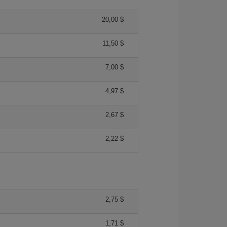
20,00 $
11,50 $
7,00 $
4,97 $
2,67 $
2,22 $
2,75 $
1,71 $