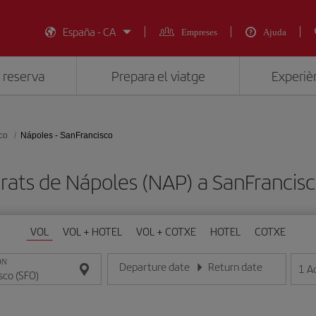
España - CA
Empreses
Ajuda
 reserva
Prepara el viatge
Experièn
co
Nápoles - SanFrancisco
arats de Nápoles (NAP) a SanFrancisc
VOL
VOL + HOTEL
VOL + COTXE
HOTEL
COTXE
ON
Departure date
Return date
1
A
Introduce la fecha en format dia/mes/any
Introduce la fecha en format