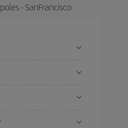
poles - SanFrancisco
vitar les temporades altes, comprar amb antelació i
ues des d'on voles, la teva destinació i en quines
per als dies propers
, tant d'anada com de
sible que alguns
horaris
t'ajudin a estalviar encara
etmana Santa i els períodes de vacances escolars
ris el vol, millors preus podràs trobar.
?