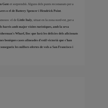
n Gate
et sorprendrà. Alguns dels punts recomanats per a
rs o el de Battery Spencer i Hendrick Point
.
famosos: el de
Little Italy
, situat en la zona nord-est, per a
els barris amb major visites turístiques, amb la seva
isherman's Wharf
, lloc que farà les delícies dels aficionats
nes boniques cases alineades d'estil victorià que s'han
consegueix les millors
ofertes de vols a San Francisco
i