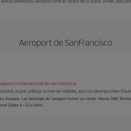
 i Alibus connecten l’aeroport amb el centre de la ciutat. A més, està p
Aeroport de SanFrancisco
opuerto-internacional-de-san-francisco/
locitat, es pot utilitzar el tren de rodalies, així com diverses línies d'au
ales d'espera. Les terminals de l'aeroport formen un cercle: Harvey Milk Termina
onal (Sales A i G) a l'oest.