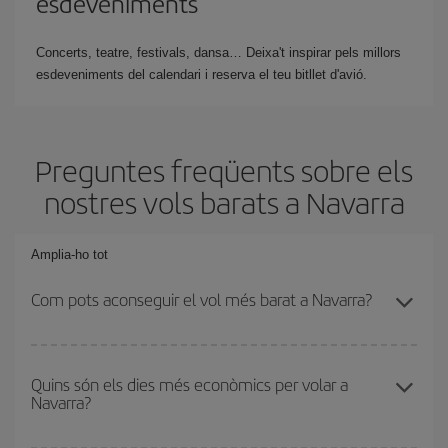
esdeveniments
Concerts, teatre, festivals, dansa… Deixa't inspirar pels millors
esdeveniments del calendari i reserva el teu bitllet d'avió.
Preguntes freqüents sobre els
nostres vols barats a Navarra
Amplia-ho tot
Com pots aconseguir el vol més barat a Navarra?
Podràs estalviar en el preu del bitllet d'avió i obtenir el vol més
barat. Per aconseguir-ho, cal evitar les temporades altes, comprar
Quins són els dies més econòmics per volar a
Navarra?
amb antelació i tenir flexibilitat amb les dates i els horaris d'anada
i tornada. A més, si encara no has decidit una destinació per al teu
viatge, mira les nostres ofertes i deixa't inspirar: segur que trobes