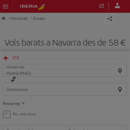
Skip to main content
Vols barats
Europa
Vols barats a Navarra des de 58
VOL
DEPARTURE
Destination
Select
Round trip
one
option
Pay with Avios