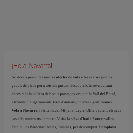
¡Hola, Navarra!
No deixis passar les nostres
ofertes de vols a Navarra
i podràs
gaudir de plans per a tots els gustos: descobreix la seva cultura
ancestral i la bellesa dels seus paisatges visitant la Vall del Batzá,
Elizondo i Zugarramurdi, terra d'indians, bruixes i gentilhomes.
Vola a Navarra
i visita l'Edat Mitjana: Leyre, Olite, Javier... els seus
castells, monestirs i ermites. Visita la selva d'Irati i Roncesvalles,
Estella, les Bárdenas Reales, Tudela i, per descomptat,
Pamplona
.