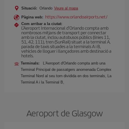
Situació:
Orlando
Veure al mapa
https://www.orlandoairports.net/
Pàgina web:
Com arribar a la ciutat:
L'Aeroport Internacional d'Orlando compta amb
nombrosos mitjans de transport per connectar
amb la ciutat, inclou autobusos públics (línies 11,
51, 42, 111), tren (SunRail) situat a la terminal A,
parada de taxis situades a la terminals A i B,
vehicles de lloguer i llançadores amb destinació a
hotels.
Terminals:
L'Aeroport d'Orlando compta amb una
Terminal Principal de passatgers anomenada Complex
Terminal Nord al seu torn dividida en dos terminals, La
Terminal A i la Terminal B,
Aeroport de Glasgow