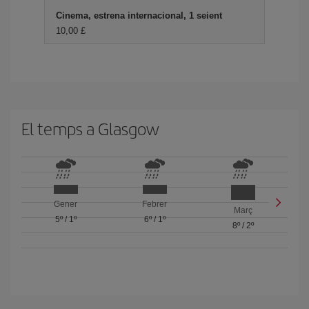
Cinema, estrena internacional, 1 seient
10,00 £
El temps a Glasgow
Gener
Febrer
Març
5º
/
1º
6º
/
1º
8º
/
2º