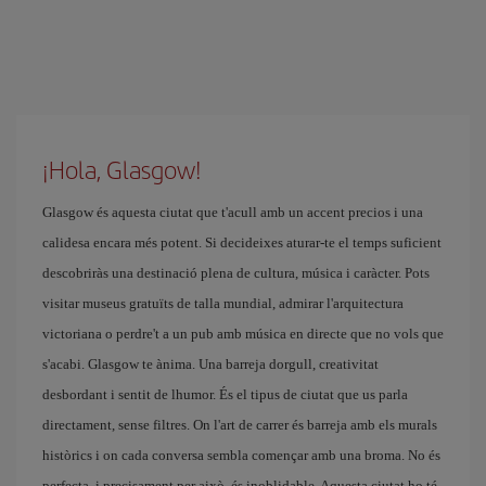
¡Hola, Glasgow!
Glasgow és aquesta ciutat que t'acull amb un accent precios i una
calidesa encara més potent. Si decideixes aturar-te el temps suficient
descobriràs una destinació plena de cultura, música i caràcter. Pots
visitar museus gratuïts de talla mundial, admirar l'arquitectura
victoriana o perdre't a un pub amb música en directe que no vols que
s'acabi. Glasgow te ànima. Una barreja dorgull, creativitat
desbordant i sentit de lhumor. És el tipus de ciutat que us parla
directament, sense filtres. On l'art de carrer és barreja amb els murals
històrics i on cada conversa sembla començar amb una broma. No és
perfecta, i precisament per això, és inoblidable. Aquesta ciutat ho té