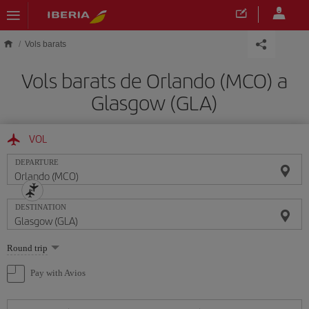
Skip to main content
Vols barats
Vols barats de Orlando (MCO) a
Glasgow (GLA)
VOL
DEPARTURE
DESTINATION
Select
Round trip
one
option
Pay with Avios