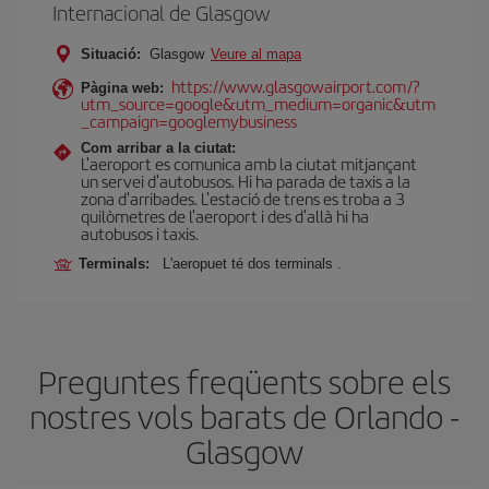
Internacional de Glasgow
Situació:
Glasgow
Veure al mapa
https://www.glasgowairport.com/?
Pàgina web:
utm_source=google&utm_medium=organic&utm
_campaign=googlemybusiness
Com arribar a la ciutat:
L'aeroport es comunica amb la ciutat mitjançant
un servei d'autobusos. Hi ha parada de taxis a la
zona d'arribades. L'estació de trens es troba a 3
quilòmetres de l'aeroport i des d'allà hi ha
autobusos i taxis.
Terminals:
L'aeropuet té dos terminals .
Preguntes freqüents sobre els
nostres vols barats de Orlando -
Glasgow