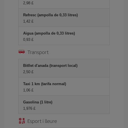
2,98 £
Refresc (ampolla de 0,33 litres)
1,42 £
Aigua (ampolla de 0,33 litres)
0,93 £
Transport
Bitllet d'anada (transport local)
2,50 £
Taxi 1 km (tarifa normal)
1,06 £
Gasolina (1 litre)
1,976 £
Esport i lleure