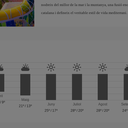
nodreix del millor de la mar i la muntanya, una fusió en
catalana i defineix el veritable estil de vida mediterrani.
ril
Maig
/
9º
Juny
Juliol
Agost
Set
21º
/
13º
25º
/
17º
28º
/
20º
28º
/
20º
24º