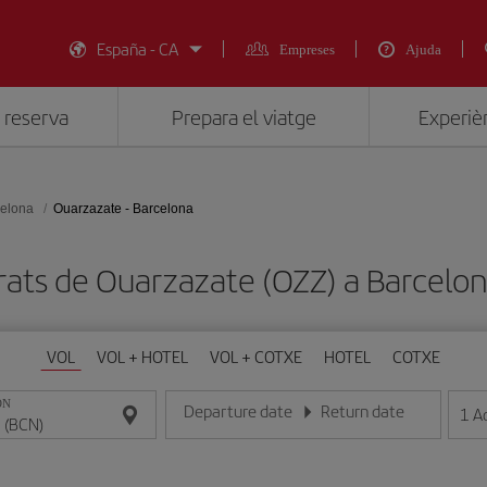
España - CA
Empreses
Ajuda
 reserva
Prepara el viatge
Experièn
elona
Ouarzazate - Barcelona
rats de Ouarzazate (OZZ) a Barcelo
VOL
VOL + HOTEL
VOL + COTXE
HOTEL
COTXE
ON
Departure date
Return date
1
A
Introduce la fecha en format dia/mes/any
Introduce la fecha en format