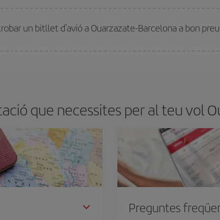
millor preu segons les teves necessitats de viatge. La tarifa bàsica et garantei
trobar un bitllet d'avió a Ouarzazate-Barcelona a bon preu
tmana. Les claus per trobar els millors preus són
l'anticipació i la flexibilita
ens flexibilitat amb les dates i els horaris del viatge, podràs
triar el preu més 
ació que necessites per al teu vol O
Preguntes freqüe