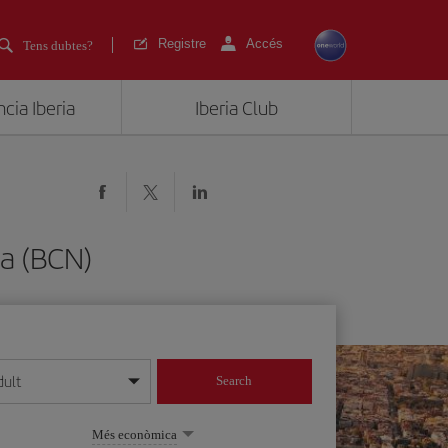
Registre
Accés
Tens dubtes?
cia Iberia
Iberia Club
na (BCN)
dult
Search
 dia/mes/any
Més econòmica