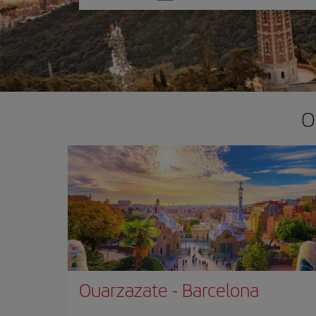
one
option
O
Ouarzazate
-
Barcelona