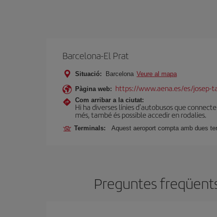
Barcelona-El Prat
Situació:
Barcelona
Veure al mapa
https://www.aena.es/es/josep-ta
Pàgina web:
Com arribar a la ciutat:
Hi ha diverses línies d'autobusos que connect
més, també és possible accedir en rodalies.
Terminals:
Aquest aeroport compta amb dues termi
Preguntes freqüents