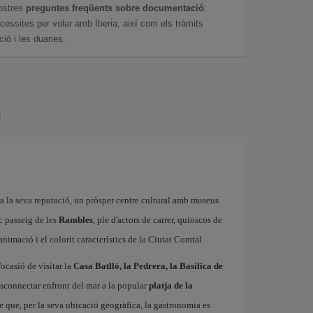
ostres
preguntes freqüents sobre documentació
:
essites per volar amb Iberia, així com els tràmits
ció i les duanes.
a
 a la seva reputació, un pròsper centre cultural amb museus
ic passeig de les
Rambles
, ple d'actors de carrer, quioscos de
l'animació i el colorit característics de la Ciutat Comtal.
'ocasió de visitar la
Casa Batlló, la Pedrera, la Basílica de
esconnectar enfront del mar a la popular
platja de la
e que, per la seva ubicació geogràfica, la gastronomia es