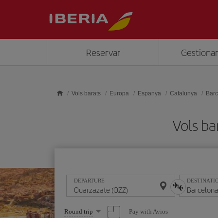
Skip to main content
Reservar
Gestionar
Vols barats
Europa
Espanya
Catalunya
Barc
Vols ba
DEPARTURE
DESTINATI
Select
Pay with Avios
Round trip