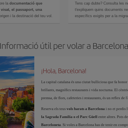
bre la
documentació que
Tens cap dubte? Consulta les n
n
visat, el passaport, una
t'expliquem quins documents nec
igen i la destinació del teu vol.
específics exigits per a la migra
Informació útil per volar a Barcelon
¡Hola, Barcelona!
La capital catalana és una ciutat bulliciosa que fa honor
brillants, magnífics restaurants i vida nocturna. El cèntr
premsa, de flors, cafeteries i restaurants, és un reflex de 
Reserva els teus
vols barats a Barcelona
i no et perdis l
la Sagrada Família o el Parc Güell
entre altres. Pots d
Barceloneta
. Si voles a Barcelona has de tenir en compt