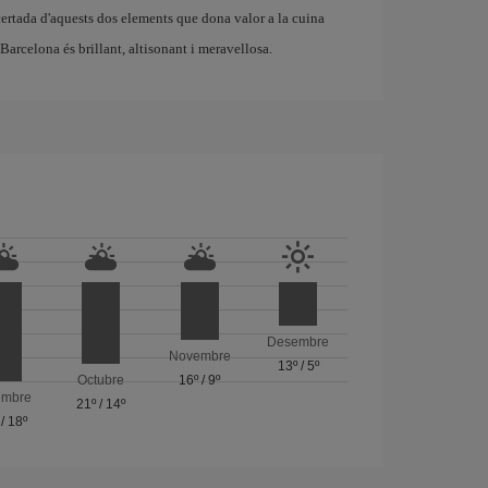
certada d'aquests dos elements que dona valor a la cuina
 Barcelona és brillant, altisonant i meravellosa.
Desembre
Novembre
13º
/
5º
Octubre
16º
/
9º
embre
21º
/
14º
/
18º