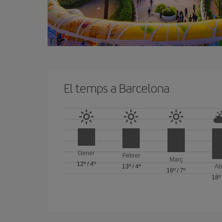
El temps a Barcelona
Gener
Febrer
Març
12º
/
4º
13º
/
4º
Ab
16º
/
7º
18º