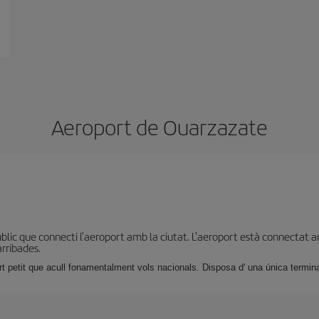
Aeroport de Ouarzazate
lic que connecti l'aeroport amb la ciutat. L'aeroport està connectat am
arribades.
t petit que acull fonamentalment vols nacionals. Disposa d' una única termin