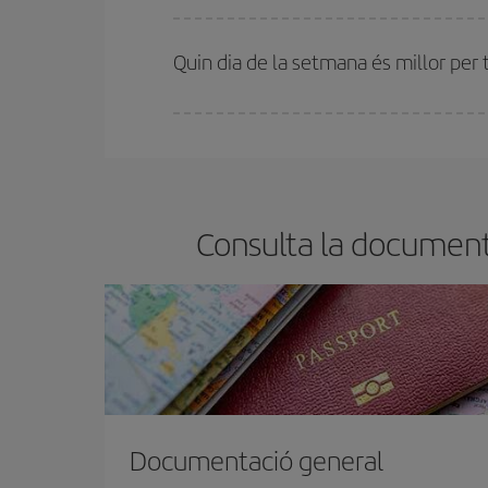
A Iberia tenim diferents tarifes per garantir-te el 
Quin dia de la setmana és millor per 
Pots trobar vols econòmics qualsevol dia de la se
bitllets d'avió, més barats et sortiran. A més, si t
Consulta la document
Documentació general