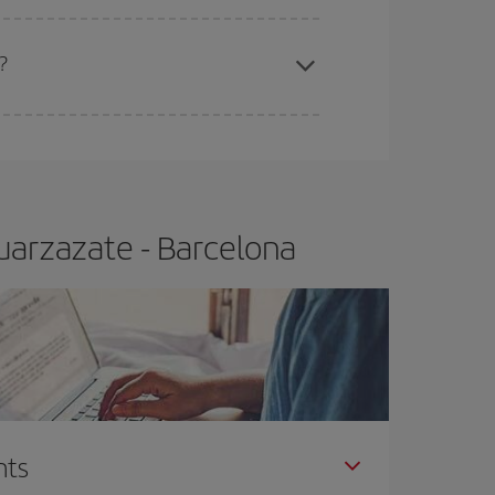
x el vol més barat.
?
t.
Normalment,
com més aviat
reservis els
barat.
uarzazate - Barcelona
nts