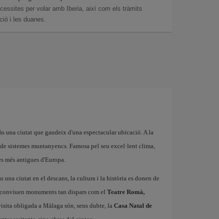
essites per volar amb Iberia, així com els tràmits
ció i les duanes.
s una ciutat que gaudeix d'una espectacular ubicació. A la
a de sistemes muntanyencs. Famosa pel seu excel·lent clima,
les més antigues d'Europa.
às una ciutat en el descans, la cultura i la història es donen de
ic conviuen monuments tan dispars com el
Teatre Romà,
 visita obligada a Màlaga són, sens dubte, la
Casa Natal de