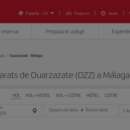
España - CA
Empreses
Ajuda
 reserva
Prepara el viatge
Experièn
aga
Ouarzazate - Málaga
barats de Ouarzazate (OZZ) a Málaga
VOL
VOL + HOTEL
VOL + COTXE
HOTEL
COTXE
ON
Departure date
Return date
1
A
Introduce la fecha en format dia/mes/any
Introduce la fecha en format