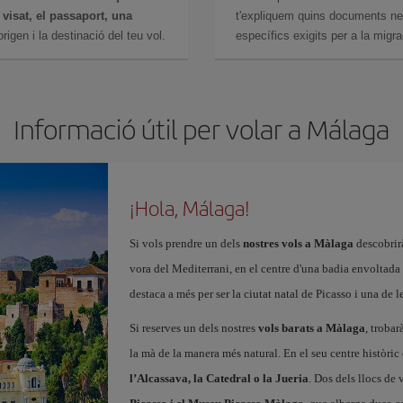
n
visat, el passaport, una
t'expliquem quins documents nec
igen i la destinació del teu vol.
específics exigits per a la migra
Informació útil per volar a Málaga
¡Hola, Málaga!
Si vols prendre un dels
nostres vols a Màlaga
descobrirà
vora del Mediterrani, en el centre d'una badia envoltad
destaca a més per ser la ciutat natal de Picasso i una de 
Si reserves un dels nostres
vols barats a Màlaga
, trobar
la mà de la manera més natural. En el seu centre històr
l’Alcassava, la Catedral o la Jueria
. Dos dels llocs de