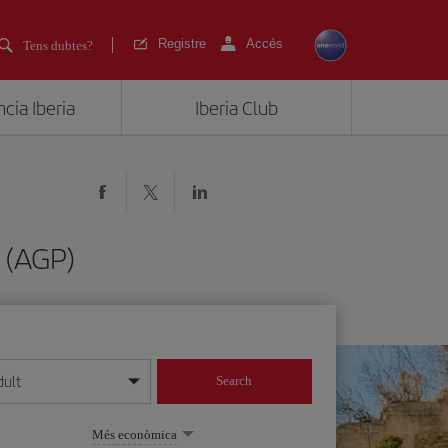
Registre
Accés
Tens dubtes?
cia Iberia
Iberia Club
 (AGP)
dult
Search
 dia/mes/any
Més econòmica