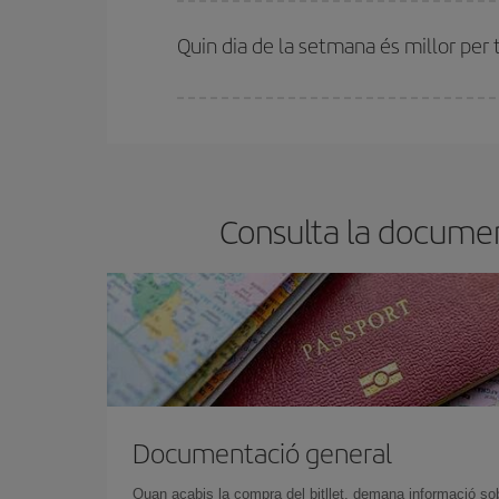
A Iberia tenim diferents tarifes per garantir-te el 
Quin dia de la setmana és millor per 
Pots trobar vols econòmics qualsevol dia de la se
bitllets d'avió, més barats et sortiran. A més, si t
Consulta la documen
Documentació general
Quan acabis la compra del bitllet, demana informació so