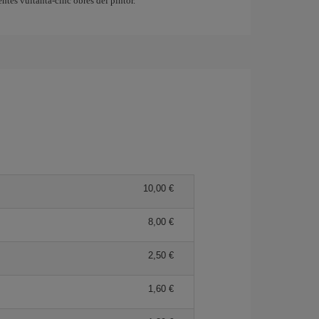
entes vuitanta-cinc obres del pintor.
10,00
8,00
2,50
1,60