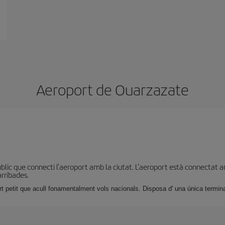
Aeroport de Ouarzazate
lic que connecti l'aeroport amb la ciutat. L'aeroport està connectat am
arribades.
t petit que acull fonamentalment vols nacionals. Disposa d' una única termin