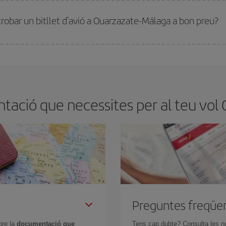
millor preu segons les teves necessitats de viatge. La tarifa bàsica et garantei
trobar un bitllet d'avió a Ouarzazate-Málaga a bon preu?
tmana. Les claus per trobar els millors preus són
l'anticipació i la flexibilita
ens flexibilitat amb les dates i els horaris del viatge, podràs
triar el preu més 
tació que necessites per al teu vol
Preguntes freqüe
bre la
documentació que
Tens cap dubte? Consulta les n