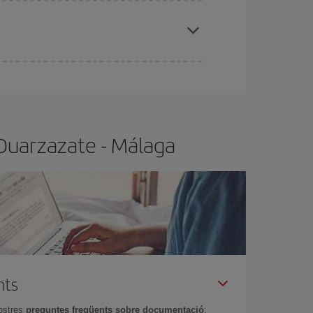
x el vol més barat.
t.
Normalment,
com més aviat
reservis els
barat.
 Ouarzazate - Málaga
nts
ostres
preguntes freqüents sobre documentació
: