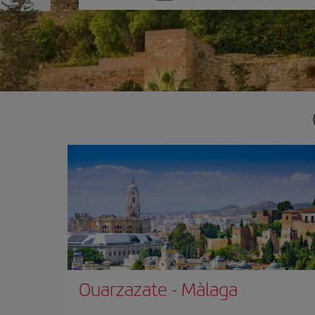
one
option
Ouarzazate
-
Màlaga