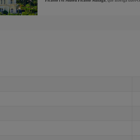
Picasso i el Museu Picasso Màlaga
, que alberga dues-c