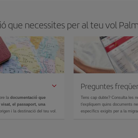
ó que necessites per al teu vol Palm
Preguntes freqüe
bre la
documentació que
Tens cap dubte? Consulta les n
n
visat, el passaport, una
t'expliquem quins documents nec
igen i la destinació del teu vol.
específics exigits per a la migra