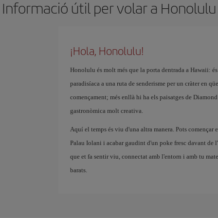
Informació útil per volar a Honolulu
¡Hola, Honolulu!
Honolulu és molt més que la porta dentrada a Hawaii: és 
paradisíaca a una ruta de senderisme per un cràter en qü
començament; més enllà hi ha els paisatges de Diamond 
gastronòmica molt creativa.
Aquí el temps és viu d'una altra manera. Pots començar el 
Palau Iolani i acabar gaudint d'un poke fresc davant de l'
que et fa sentir viu, connectat amb l'entorn i amb tu matei
barats.