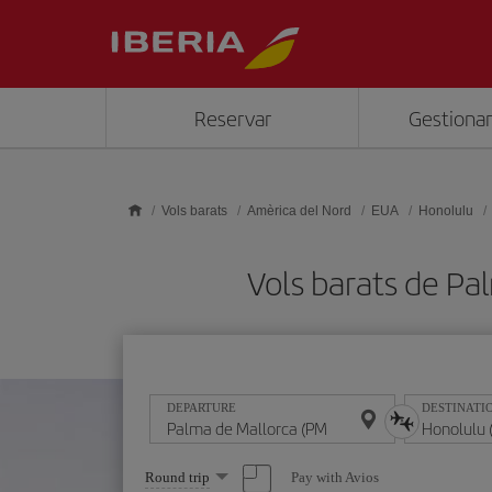
Skip to main content
Reservar
Gestionar
Vols barats
Amèrica del Nord
EUA
Honolulu
Vols barats de P
DEPARTURE
DESTINATI
Select
Pay with Avios
Round trip