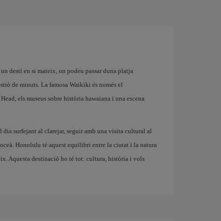
un destí en si mateix, on podeu passar duna platja
estió de minuts. La famosa Waikiki és només el
Head, els museus sobre història hawaiana i una escena
dia surfejant al clarejar, seguir amb una visita cultural al
oceà. Honolulu té aquest equilibri entre la ciutat i la natura
x. Aquesta destinació ho té tot: cultura, història i vols