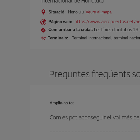
Internacional de Honolulu
Situació:
Honolulu
Veure al mapa
https://www.aeropuertos.net/ae
Pàgina web:
Les línies d'autobús 19 
Com arribar a la ciutat:
Terminals:
Terminal internacional, terminal nacion
Preguntes freqüents so
Amplia-ho tot
Com es pot aconseguir el vol més ba
Podràs estalviar en el preu del bitllet d'avió de 