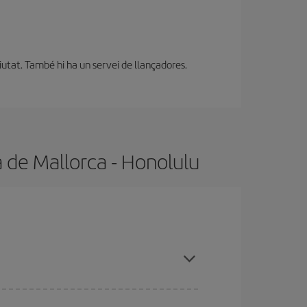
ciutat. També hi ha un servei de llançadores.
 de Mallorca - Honolulu
 cal evitar les temporades altes, comprar amb