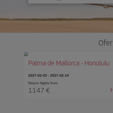
one
option
Ofer
Palma de Mallorca
-
Honolulu
2027-02-03
-
2027-02-14
Return flights from
1147