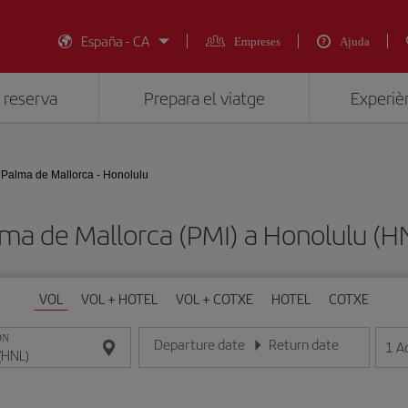
España - CA
Empreses
Ajuda
 reserva
Prepara el viatge
Experièn
Palma de Mallorca - Honolulu
alma de Mallorca (PMI) a Honolulu 
VOL
VOL + HOTEL
VOL + COTXE
HOTEL
COTXE
ON
Departure date
Return date
1
A
Introduce la fecha en format dia/mes/any
Introduce la fecha en format