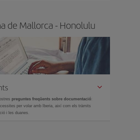
a de Mallorca - Honolulu
nts
ostres
preguntes freqüents sobre documentació
:
essites per volar amb Iberia, així com els tràmits
ció i les duanes.