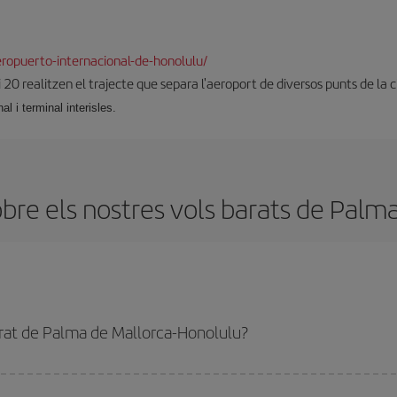
ropuerto-internacional-de-honolulu/
i 20 realitzen el trajecte que separa l'aeroport de diversos punts de la 
al i terminal interisles.
bre els nostres vols barats de Palma
rat de Palma de Mallorca-Honolulu?
Palma de Mallorca-Honolulu-dest i obtenir el vol més barat. Per aconseguir-ho,