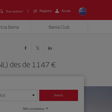
Registre
Accés
Tens dubtes?
cia Iberia
Iberia Club
(HNL) des de 1147
dult
Search
 dia/mes/any
Més econòmica