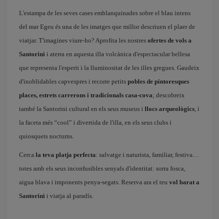
L'estampa de les seves cases emblanquinades sobre el blau intens
del mar Egeu és una de les imatges que millor descriuen el plaer de
viatjar. T'imagines viure-ho? Aprofita les nostres
ofertes de vols a
Santorini
i aterra en aquesta illa volcànica d'espectacular bellesa
que representa l'esperit i la lluminositat de les illes gregues. Gaudeix
d'inoblidables capvespres i recorre petits
pobles de pintoresques
places, estrets carrerons i tradicionals casa-cova
; descobreix
també la Santorini cultural en els seus museus i
llocs arqueològics
, i
la faceta més “cool” i divertida de l'illa, en els seus clubs i
quiosquets nocturns.
Cerca
la teva platja perfecta
: salvatge i naturista, familiar, festiva
totes amb els seus inconfusibles senyals d'identitat: sorra fosca,
aigua blava i imponents penya-segats. Reserva ara el teu
vol barat a
Santorini
i viatja al paradís.