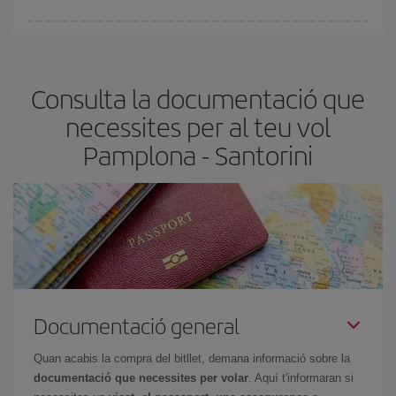
A Iberia tenim diferents tarifes per garantir-te el millor preu segons
les teves necessitats de viatge. La tarifa bàsica et garanteix el vol
més barat.
Consulta la documentació que
necessites per al teu vol
Pamplona - Santorini
Documentació general
Quan acabis la compra del bitllet, demana informació sobre la
documentació que necessites per volar
. Aquí t'informaran si