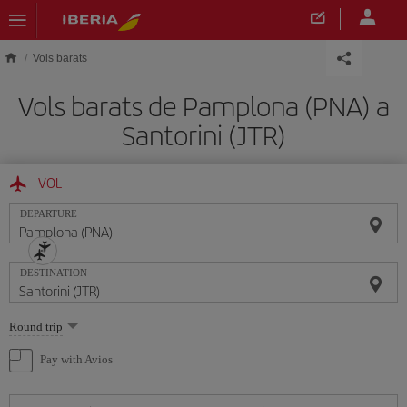
Skip to main content
Vols barats
Vols barats de Pamplona (PNA) a
Santorini (JTR)
VOL
DEPARTURE
DESTINATION
Select
Round trip
one
option
Pay with Avios