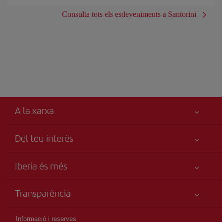
Consulta tots els esdeveniments a Santorini
A la xarxa
Del teu interès
Millor preu garantit
Iberia és més
La teva seguretat és el més importat
Novetats i notícies
Accessibilitat
Transparència
Grup Iberia
Compromís de servei
Informació Legal
Web per agències
Mapa del lloc
Informació i reserves