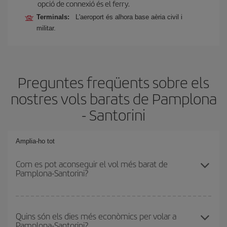
opció de connexió és el ferry.
Terminals:
L'aeroport és alhora base aèria civil i
militar.
Preguntes freqüents sobre els
nostres vols barats de Pamplona
- Santorini
Amplia-ho tot
Com es pot aconseguir el vol més barat de
Pamplona-Santorini?
Podràs estalviar en el preu del bitllet d'avió de Pamplona-
Santorini-dest i obtenir el vol més barat. Per aconseguir-ho, cal
Quins són els dies més econòmics per volar a
Pamplona-Santorini?
evitar les temporades altes, comprar amb antelació i tenir