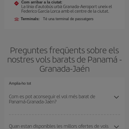
Com arribar a la ciutat:
La línia d'autobús urbà Granada-Aeroport uneix el
Federico García Lorca amb el centre de la ciutat.
Terminals:
Té una terminal de passatgers
Preguntes freqüents sobre els
nostres vols barats de Panamá -
Granada-Jaén
Amplia-ho tot
Com es pot aconseguir el vol més barat de
Panamá-Granada-Jaén?
Podràs estalviar en el preu del bitllet d'avió de Panamá-Granada-
Jaén-dest i obtenir el vol més barat. Per aconseguir-ho, cal evitar
Quan estan disponibles les millors ofertes de vols