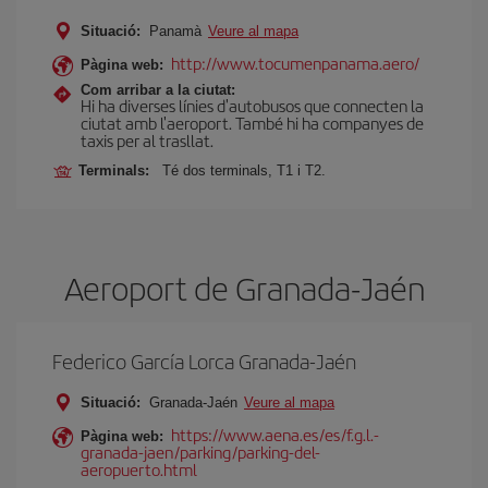
Situació:
Panamà
Veure al mapa
http://www.tocumenpanama.aero/
Pàgina web:
Com arribar a la ciutat:
Hi ha diverses línies d'autobusos que connecten la
ciutat amb l'aeroport. També hi ha companyes de
taxis per al trasllat.
Terminals:
Té dos terminals, T1 i T2.
Aeroport de Granada-Jaén
Federico García Lorca Granada-Jaén
Situació:
Granada-Jaén
Veure al mapa
https://www.aena.es/es/f.g.l.-
Pàgina web:
granada-jaen/parking/parking-del-
aeropuerto.html