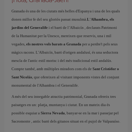
Granada és una de les ciutats més belles d'Espanya i una de les quals
donen millor fe del seu gloriós passat musulmà.
L'Alhambra, els
jardins del Generalife
i el barri de l’Albaicín
, declarats Patrimoni
de la Humanitat per la Unesco, mereixen que reservis, una i mil
vegades,
els nostres vols barats a Granada
per a perdre't pels seus
màgics racons. L’Albaicín, barri d'origen andalusí, és una seductora
mescla de l'antic estil morisc i del més tradicional estil andalús.
Compte també, amb múltiples miradors com els de
Sant Cristòfor o
Sant Nicolás
, que ofereixen al visitant imponents vistes del conjunt
monumental de l'Alhambra i el Generalife.
A més del seu innegable atractiu patrimonial, Granada ofereix tres
paisatges en un: platja, muntanya i ciutat. En un mateix dia és
possible esquiar a
Sierra Nevada
, banyar-se en la mar i passejar pel
Sacromonte
, antic barri dels gitanos situat en el pujol de Valparaíso.