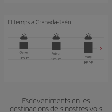
El temps a Granada-Jaén
Gener
Febrer
Març
11º
/
1º
12º
/
2º
16º
/
4º
Esdeveniments en les
destinacions dels nostres vols