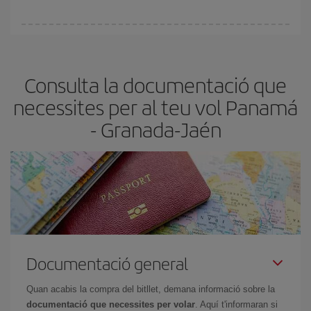
Pots trobar vols econòmics qualsevol dia de la setmana. Les
claus per trobar els millors preus són
l'anticipació i la flexibilitat.
Normalment,
com més aviat
reservis els bitllets d'avió, més
Consulta la documentació que
barats et sortiran. A més, si tens flexibilitat amb les dates i els
horaris del viatge, podràs
triar el preu més barat.
necessites per al teu vol Panam
- Granada-Jaén
Documentació general
Quan acabis la compra del bitllet, demana informació sobre la
documentació que necessites per volar
. Aquí t'informaran si