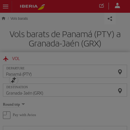
Skip to main content
Vols barats
Vols barats de Panamá (PTY) a
Granada-Jaén (GRX)
VOL
DEPARTURE
DESTINATION
Select
Round trip
one
option
Pay with Avios