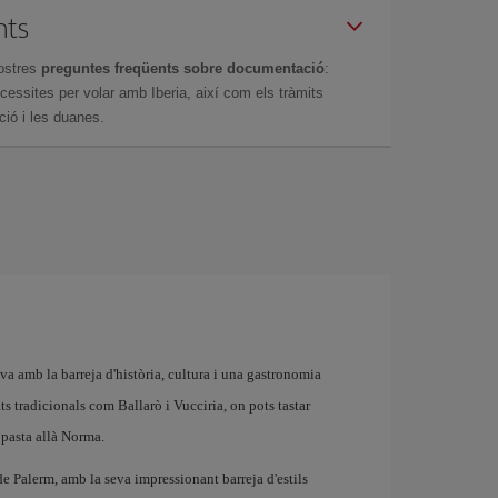
nts
ostres
preguntes freqüents sobre documentació
:
essites per volar amb Iberia, així com els tràmits
ció i les duanes.
tiva amb la barreja d'història, cultura i una gastronomia
ats tradicionals com Ballarò i Vucciria, on pots tastar
a pasta allà Norma.
 Palerm, amb la seva impressionant barreja d'estils