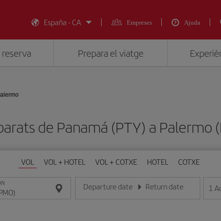
España - CA
Empreses
Ajuda
 reserva
Prepara el viatge
Experièn
alermo
 barats de Panamá (PTY) a Palermo 
VOL
VOL + HOTEL
VOL + COTXE
HOTEL
COTXE
ON
Departure date
Return date
1
A
Introduce la fecha en format dia/mes/any
Introduce la fecha en format