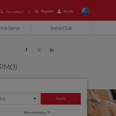
Registre
Accés
Tens dubtes?
cia Iberia
Iberia Club
(PMO)
dult
Search
 dia/mes/any
Més econòmica