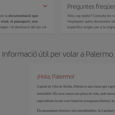
Preguntes freqüe
bre la
documentació que
Tens cap dubte? Consulta les n
n
visat, el passaport, una
t'expliquem quins documents nec
igen i la destinació del teu vol.
específics exigits per a la migra
Informació útil per volar a Palermo
¡Hola, Palermo!
Capital de l'illa de Sicília, Palerm és una ciutat que cap
irresistible. Els seus carrers són plens de vida, amb merc
especialitats locals com l'arancini (croquetes d'arròs) i l
Els monuments històrics són innombrables: la Catedral de