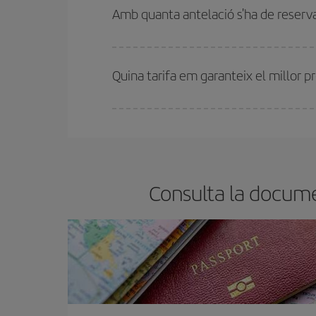
bitllets d'avió, més barats et sortiran. A més, si t
Amb quanta antelació s'ha de reserva
Com més aviat reservis
els vols, millors preus t
motiu, comprar amb antelació és
fonamental
per
Quina tarifa em garanteix el millor
A Iberia tenim diferents tarifes per garantir-te el 
Consulta la docume