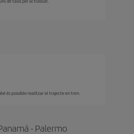
s de taxis per al trasllat.
 és possible realitzar el trajecte en tren.
e Panamá - Palermo