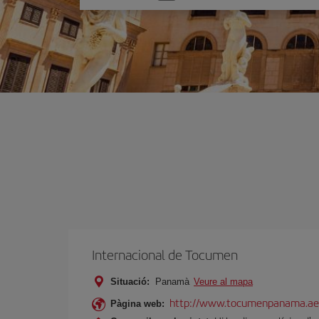
one
option
Internacional de Tocumen
Situació:
Panamà
Veure al mapa
http://www.tocumenpanama.ae
Pàgina web: