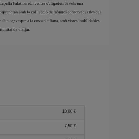
apella Palatina són visites obligades. Si vols una
sorprendran amb la col·lecció de mòmies conservades des del
r d'un capvespre a la costa siciliana, amb vistes inoblidables
tunitat de viatjar.
10,00
7,50