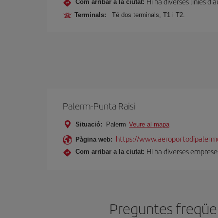
Hi ha diverses línies d
Com arribar a la ciutat:
Terminals:
Té dos terminals, T1 i T2.
Palerm-Punta Raisi
Situació:
Palerm
Veure al mapa
https://www.aeroportodipalermo
Pàgina web:
Hi ha diverses empreses
Com arribar a la ciutat:
Preguntes freqüen