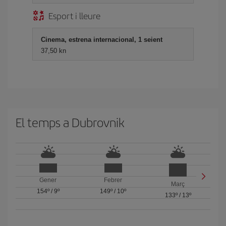
Esport i lleure
Cinema, estrena internacional, 1 seient
37,50 kn
El temps a Dubrovnik
Gener
Febrer
Març
154º
/
9º
149º
/
10º
133º
/
13º