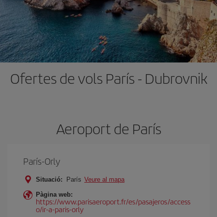
Ofertes de vols París - Dubrovnik
Aeroport de París
París-Orly
Situació:
París
Veure al mapa
Pàgina web:
https://www.parisaeroport.fr/es/pasajeros/access
o/ir-a-paris-orly