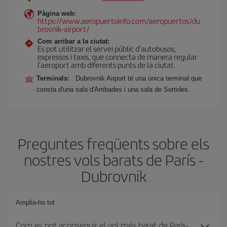
Pàgina web:
https://www.aeropuertoinfo.com/aeropuertos/du
brovnik-airport/
Com arribar a la ciutat:
Es pot utilitzar el servei públic d'autobusos,
expressos i taxis, que connecta de manera regular
l'aeroport amb diferents punts de la ciutat.
Terminals:
Dubrovnik Airport té una única terminal que
consta d'una sala d'Arribades i una sala de Sortides.
Preguntes freqüents sobre els
nostres vols barats de París -
Dubrovnik
Amplia-ho tot
Com es pot aconseguir el vol més barat de París-