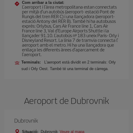
Com arribar a la ciutat:
L'aeroport i l'àrea metropolitana estan connectats
per mitjà d'un autobús (aeroport- estació Pont de
Rungis del tren RER C) i una llançadora (aeroport-
estació Antony del RER B). També hi ha autobusos
exprés: Orlybus, Cars Air France line 1, Cars Air
France line 3, Val d'Europe Airports Shuttle i la
llançader 91.10. L'autobús nº 183 uneix Paris- Orly i
Disneyland Resort. La línia 7 de tramvia connecta l'
aeroport amb el metro. Hi ha una llançadora que
enllaça les diferents àrees d'aparcament de
l'aeroport.
Terminals:
L'aeroport està dividit en 2 terminals: Orly
sud i Orly Oest. També té una terminal de càrrega.
Aeroport de Dubrovnik
Dubrovnik
Situació:
Dubrovnik
Veure al mapa