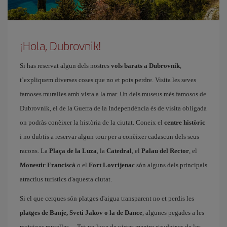
¡Hola, Dubrovnik!
Si has reservat algun dels nostres
vols barats a Dubrovnik
,
t’expliquem diverses coses que no et pots perdre. Visita les seves
famoses muralles amb vista a la mar. Un dels museus més famosos de
Dubrovnik, el de la Guerra de la Independència és de visita obligada
on podràs conèixer la història de la ciutat. Coneix el
centre històric
i no dubtis a reservar algun tour per a conèixer cadascun dels seus
racons. La
Plaça de la Luza
, la
Catedral
, el
Palau del Rector
, el
Monestir Franciscà
o el
Fort Lovrijenac
són alguns dels principals
atractius turístics d'aquesta ciutat.
Si el que cerques són platges d'aigua transparent no et perdis les
platges de Banje, Sveti Jakov o la de Dance
, algunes pegades a les
mateixes muralles… Tot un luxe de vistes mentre gaudeixes de les