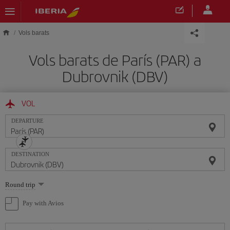
Skip to main content
Vols barats
Vols barats de París (PAR) a
Dubrovnik (DBV)
VOL
DEPARTURE
DESTINATION
Select
Round trip
one
option
Pay with Avios